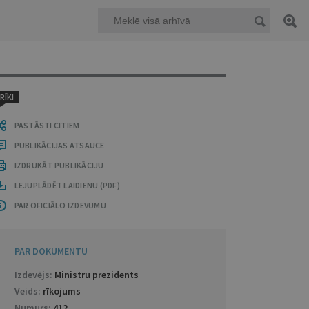
RĪKI
PASTĀSTI CITIEM
PUBLIKĀCIJAS ATSAUCE
IZDRUKĀT PUBLIKĀCIJU
LEJUPLĀDĒT LAIDIENU (PDF)
PAR OFICIĀLO IZDEVUMU
PAR DOKUMENTU
Izdevējs:
Ministru prezidents
Veids:
rīkojums
Numurs:
412