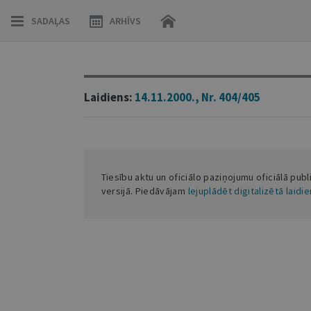
SADAĻAS
ARHĪVS
Laidiens:
14.11.2000., Nr. 404/405
Tiesību aktu un oficiālo paziņojumu oficiālā publ
versijā. Piedāvājam
lejuplādēt digitalizētā laidi