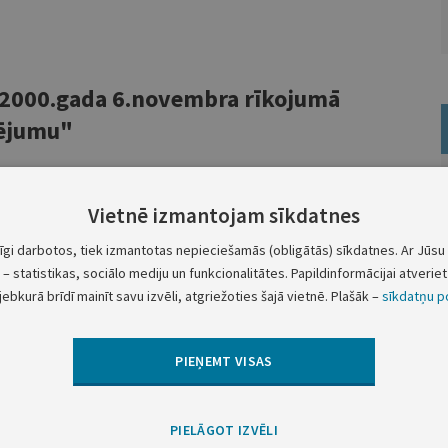
a 2000.gada 6.novembra rīkojumā
dējumu"
ovembra rīkojumā Nr.401 "Par M.Segliņa komandējumu"
zījumu un aizstāt 1.punktā vārdus "no 11.novembra līdz
Vietnē izmantojam sīkdatnes
īdz 15.novembrim".
tīgi darbotos, tiek izmantotas nepieciešamās (obligātās) sīkdatnes. Ar Jūsu 
– statistikas, sociālo mediju un funkcionalitātes. Papildinformācijai atveriet 
Ministru prezidents A.Bērziņš
jebkurā brīdī mainīt savu izvēli, atgriežoties šajā vietnē. Plašāk –
sīkdatņu po
PIEŅEMT VISAS
Nākamā
PIELĀGOT IZVĒLI