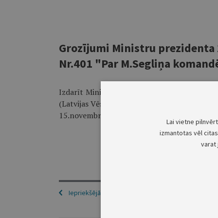
Grozījumi Ministru prezident
Nr.401 "Par M.Segliņa koman
Izdarīt Ministru prezidenta 2000.gada 6.n
(Latvijas Vēstnesis, 2000, 399./400.nr.) gro
15.novembrim" ar vārdiem "no 12.novembra l
Lai vietne pilnvēr
izmantotas vēl citas 
varat 
Iepriekšējā