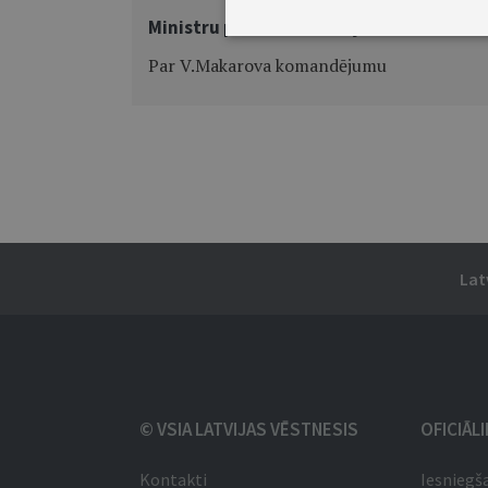
Ministru prezidenta rīkojums Nr.411
Par V.Makarova komandējumu
Lat
© VSIA LATVIJAS VĒSTNESIS
OFICIĀL
Kontakti
Iesniegš