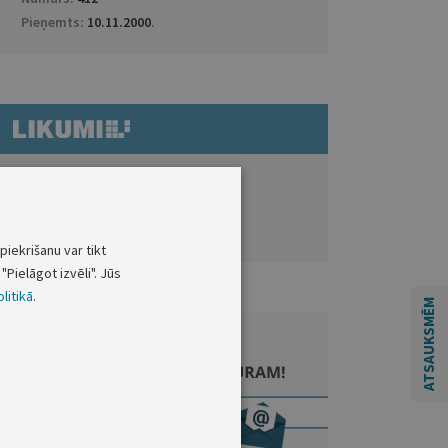
Pieņemts:
10.11.2000
.
ATVĒRT DOKUMENTU LIKUMI.LV
Grozītais
piekrišanu var tikt
"Pielāgot izvēli". Jūs
litikā
.
ATSAUKSMĒM