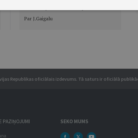
Ministru prezidenta rīkojums Nr.413
Par J.Gaigalu
vijas Republikas oficiālais izdevums. Tā saturs ir oficiālā publikāc
IE PAZIŅOJUMI
SEKO MUMS
ana