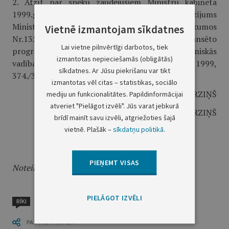
2. Atzīt par spēku zaudējušiem Ministru kabineta
1999.gada 9.novembra noteikumus Nr.386 "Grozījums
Ministru kabineta 1999.gada 6.aprīļa noteikumos
Vietnē izmantojam sīkdatnes
Nr.135 "Noteikumi par Eiropas Komisijas finansēto
Lai vietne pilnvērtīgi darbotos, tiek
programmu administratīvās, finansu un tehniskās
izmantotas nepieciešamās (obligātās)
vadības sistēmu"" (Latvijas Vēstnesis, 1999,
sīkdatnes. Ar Jūsu piekrišanu var tikt
374./377.nr.).
izmantotas vēl citas – statistikas, sociālo
Ministru prezidents A.BĒRZIŅŠ
mediju un funkcionalitātes. Papildinformācijai
atveriet "Pielāgot izvēli". Jūs varat jebkurā
Finansu ministrs G.BĒRZIŅŠ
brīdī mainīt savu izvēli, atgriežoties šajā
vietnē. Plašāk –
sīkdatņu politikā
.
PIEŅEMT VISAS
Noteikumi stājas spēkā ar 2000.gada 11.novembri
PIELĀGOT IZVĒLI
RĪKI
PASTĀSTI CITIEM