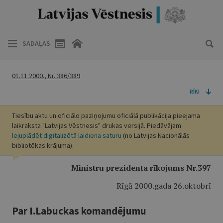
SADAĻAS
01.11.2000., Nr. 386/389
RĪKI
Tiesību aktu un oficiālo paziņojumu oficiālā publikācija pieejama
laikraksta "Latvijas Vēstnesis" drukas versijā. Piedāvājam
lejuplādēt digitalizētā laidiena saturu
(no Latvijas Nacionālās
bibliotēkas krājuma).
Ministru prezidenta rīkojums Nr.397
Rīgā 2000.gada 26.oktobrī
Par I.Labuckas komandējumu