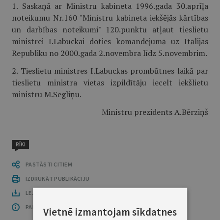
1. Saskaņā ar Ministru kabineta 1996.gada 30.aprīļa
noteikumu Nr.160 "Ministru kabineta iekšējās kārtības
un darbības noteikumi" 120.punktu atļaut tieslietu
ministrei I.Labuckai doties komandējumā uz Itālijas
Republiku no 2000.gada 2.novembra līdz 5.novembrim.
2. Tieslietu ministres I.Labuckas prombūtnes laikā par
tieslietu ministra vietas izpildītāju iecelt iekšlietu
ministru M.Segliņu.
Ministru prezidents A.Bērziņš
RĪKI
PASTĀSTI CITIEM
IZDRUKĀT PUBLIKĀCIJU
LEJUPLĀDĒT LAIDIENU (PDF)
PAR OFICIĀLO IZDEVUMU
Vietnē izmantojam sīkdatnes