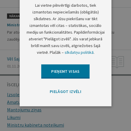
Lai vietne pilnvērtīgi darbotos, tiek
izmantotas nepieciešamās (obligātās)
NĀKAMAIS
sīkdatnes. Ar Jūsu piekrišanu var tikt
Ministru prezidenta rīkojums Nr.398
izmantotas vēl citas – statistikas, sociālo
mediju un funkcionalitātes. Papildinformācijai
Par atsevišķu Ministru prezidenta rīkojumu atzīšanu par spēku
atveriet "Pielāgot izvēli". Jūs varat jebkurā
zaudējušiem
brīdī mainīt savu izvēli, atgriežoties šajā
vietnē. Plašāk –
sīkdatņu politikā
.
Vēl šajā numurā
01.11.2000., Nr. 386/389
PIEŅEMT VISAS
ĪSCEĻI
PIELĀGOT IZVĒLI
Izsoles
Amatu konkursi
Mantojumu ziņas
Likumi
Ministru kabineta noteikumi