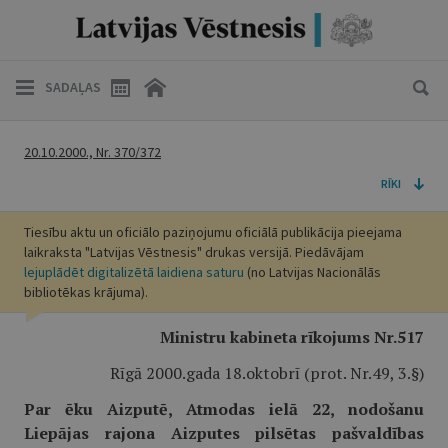
SADAĻAS
20.10.2000., Nr. 370/372
RĪKI
Tiesību aktu un oficiālo paziņojumu oficiālā publikācija pieejama
laikraksta "Latvijas Vēstnesis" drukas versijā. Piedāvājam
lejuplādēt digitalizētā laidiena saturu
(no Latvijas Nacionālās
bibliotēkas krājuma).
Ministru kabineta rīkojums Nr.517
Rīgā 2000.gada 18.oktobrī (prot. Nr.49, 3.§)
Par ēku Aizputē, Atmodas ielā 22, nodošanu
Liepājas rajona Aizputes pilsētas pašvaldības