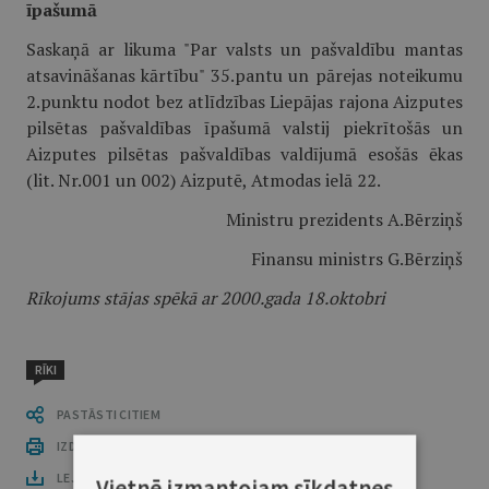
īpašumā
Saskaņā ar likuma "Par valsts un pašvaldību mantas
atsavināšanas kārtību" 35.pantu un pārejas noteikumu
2.punktu nodot bez atlīdzības Liepājas rajona Aizputes
pilsētas pašvaldības īpašumā valstij piekrītošās un
Aizputes pilsētas pašvaldības valdījumā esošās ēkas
(lit. Nr.001 un 002) Aizputē, Atmodas ielā 22.
Ministru prezidents A.Bērziņš
Finansu ministrs G.Bērziņš
Rīkojums stājas spēkā ar 2000.gada 18.oktobri
RĪKI
PASTĀSTI CITIEM
IZDRUKĀT PUBLIKĀCIJU
LEJUPLĀDĒT LAIDIENU (PDF)
Vietnē izmantojam sīkdatnes