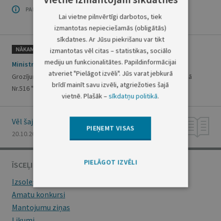
PAR OFICIĀLO IZDEVUMU
Lai vietne pilnvērtīgi darbotos, tiek
izmantotas nepieciešamās (obligātās)
sīkdatnes. Ar Jūsu piekrišanu var tikt
NĀKAMAIS
izmantotas vēl citas – statistikas, sociālo
mediju un funkcionalitātes. Papildinformācijai
Ministru kabineta rīkojums Nr.518
atveriet "Pielāgot izvēli". Jūs varat jebkurā
Grozījums Ministru kabineta 1996.gada 18.decembra rīkojumā
brīdī mainīt savu izvēli, atgriežoties šajā
Nr.516 "Par valsts kapitāla daļu privatizāciju"
vietnē. Plašāk –
sīkdatņu politikā
.
Vēl šajā numurā
PIEŅEMT VISAS
20.10.2000., Nr. 370/372
PIELĀGOT IZVĒLI
ĪSCEĻI
Izsoles
Amatu konkursi
Mantojumu ziņas
Likumi