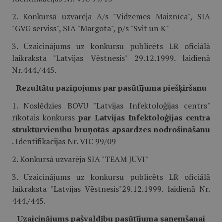
2. Konkursā uzvarēja A/s "Vidzemes Maiznīca", SIA
"GVG serviss", SIA "Margota", p/s "Svit un K"
3. Uzaicinājums uz konkursu publicēts LR oficiālā
laikraksta "Latvijas Vēstnesis" 29.12.1999. laidienā
Nr.444./445.
Rezultātu paziņojums par pasūtījuma piešķiršanu
1. Noslēdzies BOVU "Latvijas Infektoloģijas centrs"
rīkotais konkurss
par Latvijas Infektoloģijas centra
struktūrvienību bruņotās apsardzes nodrošināšanu
. Identifikācijas Nr. VIC 99/09
2. Konkursā uzvarēja SIA "TEAM JUVI"
3. Uzaicinājums uz konkursu publicēts LR oficiālā
laikraksta "Latvijas Vēstnesis"29.12.1999. laidienā Nr.
444./445.
Uzaicinājums pašvaldību pasūtījuma saņemšanai