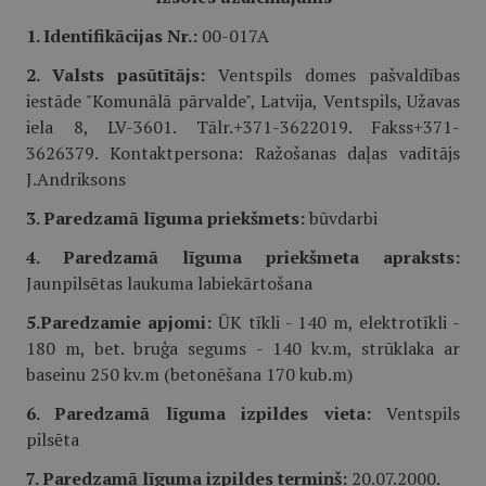
1. Identifikācijas Nr.:
00-017A
2. Valsts pasūtītājs:
Ventspils domes pašvaldības
iestāde "Komunālā pārvalde", Latvija, Ventspils, Užavas
iela 8, LV-3601. Tālr.+371-3622019. Fakss+371-
3626379. Kontaktpersona: Ražošanas daļas vadītājs
J.Andriksons
3. Paredzamā līguma priekšmets:
būvdarbi
4. Paredzamā līguma priekšmeta apraksts:
Jaunpilsētas laukuma labiekārtošana
5.Paredzamie apjomi:
ŪK tīkli - 140 m, elektrotīkli -
180 m, bet. bruģa segums - 140 kv.m, strūklaka ar
baseinu 250 kv.m (betonēšana 170 kub.m)
6. Paredzamā līguma izpildes vieta:
Ventspils
pilsēta
7. Paredzamā līguma izpildes termiņš:
20.07.2000.