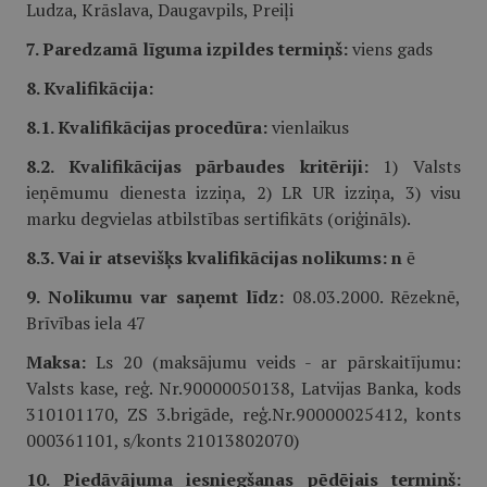
Ludza, Krāslava, Daugavpils, Preiļi
7. Paredzamā līguma izpildes termiņš:
viens gads
8. Kvalifikācija:
8.1. Kvalifikācijas procedūra:
vienlaikus
8.2. Kvalifikācijas pārbaudes kritēriji:
1) Valsts
ieņēmumu dienesta izziņa, 2) LR UR izziņa, 3) visu
marku degvielas atbilstības sertifikāts (oriģināls).
8.3. Vai ir atsevišķs kvalifikācijas nolikums: n
ē
9. Nolikumu var saņemt līdz:
08.03.2000. Rēzeknē,
Brīvības iela 47
Maksa:
Ls 20 (maksājumu veids - ar pārskaitījumu:
Valsts kase, reģ. Nr.90000050138, Latvijas Banka, kods
310101170, ZS 3.brigāde, reģ.Nr.90000025412, konts
000361101, s/konts 21013802070)
10. Piedāvājuma iesniegšanas pēdējais termiņš: