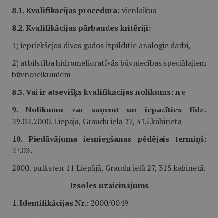
8.1. Kvalifikācijas procedūra:
vienlaikus
8.2. Kvalifikācijas pārbaudes kritēriji:
1) iepriekšējos divos gados izpildītie analogie darbi,
2) atbilstība hidromelioratīvās būvniecības speciālajiem
būvnoteikumiem
8.3. Vai ir atsevišķs kvalifikācijas nolikums: n
ē
9. Nolikumu var saņemt un iepazīties līdz:
29.02.2000. Liepājā, Graudu ielā 27, 315.kabinetā
10. Piedāvājuma iesniegšanas pēdējais termiņš:
27.03.
2000. pulksten 11 Liepājā, Graudu ielā 27, 315.kabinetā.
Izsoles uzaicinājums
1. Identifikācijas Nr.:
2000/0049