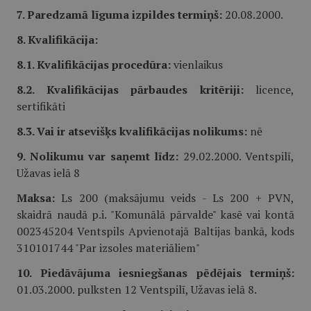
7. Paredzamā līguma izpildes termiņš:
20.08.2000.
8. Kvalifikācija:
8.1. Kvalifikācijas procedūra:
vienlaikus
8.2. Kvalifikācijas pārbaudes kritēriji:
licence,
sertifikāti
8.3. Vai ir atsevišķs kvalifikācijas nolikums:
nē
9. Nolikumu var saņemt līdz:
29.02.2000. Ventspilī,
Užavas ielā 8
Maksa:
Ls 200 (maksājumu veids - Ls 200 + PVN,
skaidrā naudā p.i. "Komunālā pārvalde" kasē vai kontā
002345204 Ventspils Apvienotajā Baltijas bankā, kods
310101744 "Par izsoles materiāliem"
10. Piedāvājuma iesniegšanas pēdējais termiņš:
01.03.2000. pulksten 12 Ventspilī, Užavas ielā 8.