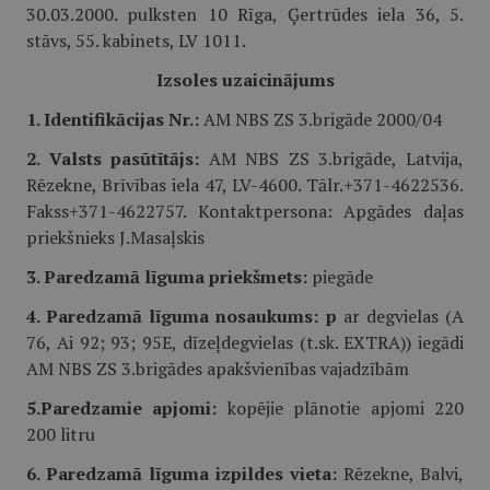
30.03.2000. pulksten 10 Rīga, Ģertrūdes iela 36, 5.
stāvs, 55. kabinets, LV 1011.
Izsoles uzaicinājums
1. Identifikācijas Nr.:
AM NBS ZS 3.brigāde 2000/04
2. Valsts pasūtītājs:
AM NBS ZS 3.brigāde, Latvija,
Rēzekne, Brīvības iela 47, LV-4600. Tālr.+371-4622536.
Fakss+371-4622757. Kontaktpersona: Apgādes daļas
priekšnieks J.Masaļskis
3. Paredzamā līguma priekšmets:
piegāde
4. Paredzamā līguma nosaukums: p
ar degvielas (A
76, Ai 92; 93; 95E, dīzeļdegvielas (t.sk. EXTRA)) iegādi
AM NBS ZS 3.brigādes apakšvienības vajadzībām
5.Paredzamie apjomi:
kopējie plānotie apjomi 220
200 litru
6. Paredzamā līguma izpildes vieta:
Rēzekne, Balvi,