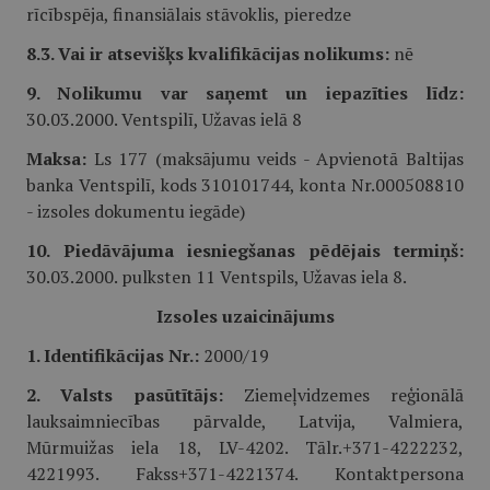
rīcībspēja, finansiālais stāvoklis, pieredze
8.3. Vai ir atsevišķs kvalifikācijas nolikums:
nē
9. Nolikumu var saņemt un iepazīties līdz:
30.03.2000. Ventspilī, Užavas ielā 8
Maksa:
Ls 177 (maksājumu veids - Apvienotā Baltijas
banka Ventspilī, kods 310101744, konta Nr.000508810
- izsoles dokumentu iegāde)
10. Piedāvājuma iesniegšanas pēdējais termiņš:
30.03.2000. pulksten 11 Ventspils, Užavas iela 8.
Izsoles uzaicinājums
1. Identifikācijas Nr.:
2000/19
2. Valsts pasūtītājs:
Ziemeļvidzemes reģionālā
lauksaimniecības pārvalde, Latvija, Valmiera,
Mūrmuižas iela 18, LV-4202. Tālr.+371-4222232,
4221993. Fakss+371-4221374. Kontaktpersona