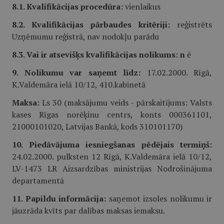
8.1. Kvalifikācijas procedūra:
vienlaikus
8.2. Kvalifikācijas pārbaudes kritēriji:
reģistrēts
Uzņēmumu reģistrā, nav nodokļu parādu
8.3. Vai ir atsevišķs kvalifikācijas nolikums: n
ē
9. Nolikumu var saņemt līdz:
17.02.2000. Rīgā,
K.Valdemāra ielā 10/12, 410.kabinetā
Maksa:
Ls 30 (maksājumu veids - pārskaitījums: Valsts
kases Rīgas norēķinu centrs, konts 000361101,
21000101020, Latvijas Bankā, kods 310101170)
10. Piedāvājuma iesniegšanas pēdējais termiņš:
24.02.2000. pulksten 12 Rīgā, K.Valdemāra ielā 10/12,
LV-1473 LR Aizsardzības ministrijas Nodrošinājuma
departamentā
11. Papildu informācija:
saņemot izsoles nolikumu ir
jāuzrāda kvīts par dalības maksas iemaksu.