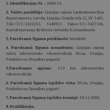
1. Identifikācijas Nr
.: 2000/24
2. Valsts pasūtītājs:
Liepājas rajona Lauksaimniecības
departaments, Latvija, Liepāja, Graudu iela 27, LV-3401.
Tālr.+371-3422232, 3448957. Fakss+371-3427106.
Kontaktpersona direktora vietnieks E.Grundmanis
3. Paredzamā līguma priekšmets:
būvdarbi
4. Paredzamā līguma nosaukums:
Liepājas rajona
valsts ūdensnoteku rekonstrukcija Nīcas, Otaņķu,
Priekules un Dunalkas pagastā
5.Paredzamie apjomi:
17,9 km ūdensnoteku
rekonstrukcija
6. Paredzamā līguma izpildes vieta:
Nīcas, Otaņķu,
Priekules un Dunalkas pagasti
7. Paredzamā līguma izpildes termiņš:
30.12.2000.
8. Kvalifikācija: