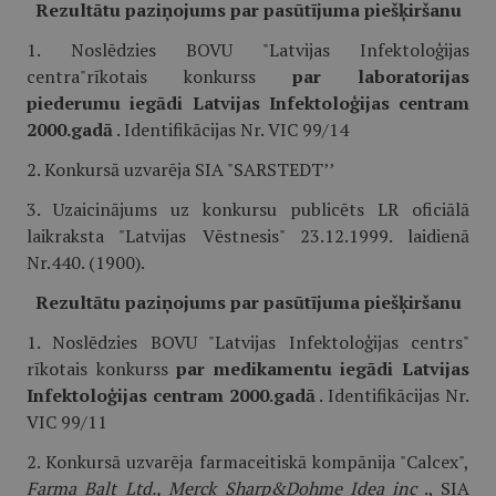
Rezultātu paziņojums par pasūtījuma piešķiršanu
1. Noslēdzies BOVU "Latvijas Infektoloģijas
centra"rīkotais konkurss
par laboratorijas
piederumu iegādi Latvijas Infektoloģijas centram
2000.gadā
. Identifikācijas Nr. VIC 99/14
2. Konkursā uzvarēja SIA "SARSTEDT’’
3. Uzaicinājums uz konkursu publicēts LR oficiālā
laikraksta "Latvijas Vēstnesis" 23.12.1999. laidienā
Nr.440. (1900).
Rezultātu paziņojums par pasūtījuma piešķiršanu
1. Noslēdzies BOVU "Latvijas Infektoloģijas centrs"
rīkotais konkurss
par medikamentu iegādi Latvijas
Infektoloģijas centram 2000.gadā
. Identifikācijas Nr.
VIC 99/11
2. Konkursā uzvarēja farmaceitiskā kompānija "Calcex",
Farma Balt Ltd., Merck Sharp&Dohme Idea inc
., SIA