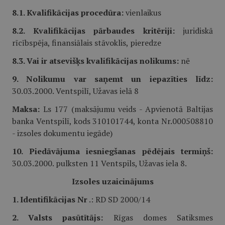
8.1. Kvalifikācijas procedūra:
vienlaikus
8.2. Kvalifikācijas pārbaudes kritēriji:
juridiskā
rīcībspēja, finansiālais stāvoklis, pieredze
8.3. Vai ir atsevišķs kvalifikācijas nolikums:
nē
9. Nolikumu var saņemt un iepazīties līdz:
30.03.2000. Ventspilī, Užavas ielā 8
Maksa:
Ls 177 (maksājumu veids - Apvienotā Baltijas
banka Ventspilī, kods 310101744, konta Nr.000508810
- izsoles dokumentu iegāde)
10. Piedāvājuma iesniegšanas pēdējais termiņš:
30.03.2000. pulksten 11 Ventspils, Užavas iela 8.
Izsoles uzaicinājums
1. Identifikācijas Nr
.: RD SD 2000/14
2. Valsts pasūtītājs:
Rīgas domes Satiksmes