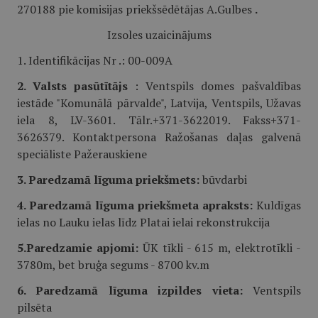
270188 pie komisijas priekšsēdētājas A.Gulbes
.
Izsoles uzaicinājums
1. Identifikācijas Nr .: 00-009A
2. Valsts pasūtītājs
: Ventspils domes pašvaldības
iestāde "Komunālā pārvalde", Latvija, Ventspils, Užavas
iela 8, LV-3601. Tālr.+371-3622019. Fakss+371-
3626379. Kontaktpersona Ražošanas daļas galvenā
speciāliste Pažerauskiene
3. Paredzamā līguma priekšmets:
būvdarbi
4. Paredzamā līguma priekšmeta apraksts:
Kuldīgas
ielas no Lauku ielas līdz Platai ielai rekonstrukcija
5.Paredzamie apjomi:
ŪK tīkli - 615 m, elektrotīkli -
3780m, bet bruģa segums - 8700 kv.m
6. Paredzamā līguma izpildes vieta:
Ventspils
pilsēta