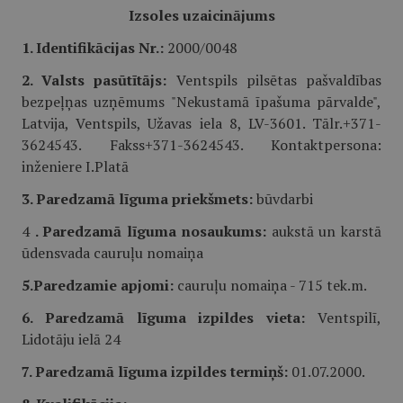
Izsoles uzaicinājums
1. Identifikācijas Nr.:
2000/0048
2. Valsts pasūtītājs:
Ventspils pilsētas pašvaldības
bezpeļņas uzņēmums "Nekustamā īpašuma pārvalde",
Latvija, Ventspils, Užavas iela 8, LV-3601. Tālr.+371-
3624543. Fakss+371-3624543. Kontaktpersona:
inženiere I.Platā
3. Paredzamā līguma priekšmets:
būvdarbi
4
. Paredzamā līguma nosaukums:
aukstā un karstā
ūdensvada cauruļu nomaiņa
5.Paredzamie apjomi:
cauruļu nomaiņa - 715 tek.m.
6. Paredzamā līguma izpildes vieta:
Ventspilī,
Lidotāju ielā 24
7. Paredzamā līguma izpildes termiņš:
01.07.2000.