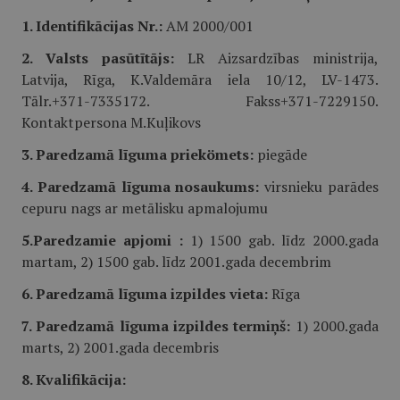
1. Identifikācijas Nr.:
AM 2000/001
2. Valsts pasūtītājs:
LR Aizsardzības ministrija,
Latvija, Rīga, K.Valdemāra iela 10/12, LV-1473.
Tālr.+371-7335172. Fakss+371-7229150.
Kontaktpersona M.Kuļikovs
3. Paredzamā līguma priekömets:
piegāde
4. Paredzamā līguma nosaukums:
virsnieku parādes
cepuru nags ar metālisku apmalojumu
5.Paredzamie apjomi :
1) 1500 gab. līdz 2000.gada
martam, 2) 1500 gab. līdz 2001.gada decembrim
6. Paredzamā līguma izpildes vieta:
Rīga
7. Paredzamā līguma izpildes termiņš:
1) 2000.gada
marts, 2) 2001.gada decembris
8. Kvalifikācija: