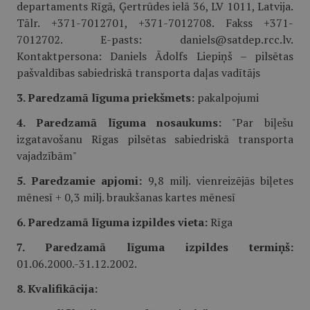
departaments Rīgā, Ģertrūdes ielā 36, LV 1011, Latvija.
Tālr. +371-7012701, +371-7012708. Fakss +371-
7012702. E-pasts: daniels@satdep.rcc.lv.
Kontaktpersona: Daniels Ādolfs Liepiņš – pilsētas
pašvaldības sabiedriskā transporta daļas vadītājs
3. Paredzamā līguma priekšmets:
pakalpojumi
4. Paredzamā līguma nosaukums:
"Par biļešu
izgatavošanu Rīgas pilsētas sabiedriskā transporta
vajadzībām"
5. Paredzamie apjomi:
9,8 milj. vienreizējās biļetes
mēnesī + 0,3 milj. braukšanas kartes mēnesī
6. Paredzamā līguma izpildes vieta:
Rīga
7. Paredzamā līguma izpildes termiņš:
01.06.2000.-31.12.2002.
8. Kvalifikācija: