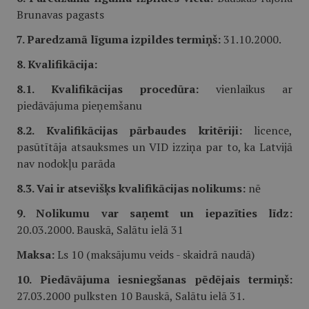
Brunavas pagasts
7. Paredzamā līguma izpildes termiņš:
31.10.2000.
8. Kvalifikācija:
8.1. Kvalifikācijas procedūra:
vienlaikus ar
piedāvājuma pieņemšanu
8.2. Kvalifikācijas pārbaudes kritēriji:
licence,
pasūtītāja atsauksmes un VID izziņa par to, ka Latvijā
nav nodokļu parāda
8.3. Vai ir atsevišķs kvalifikācijas nolikums:
nē
9. Nolikumu var saņemt un iepazīties līdz:
20.03.2000. Bauskā, Salātu ielā 31
Maksa:
Ls 10 (maksājumu veids - skaidrā naudā)
10. Piedāvājuma iesniegšanas pēdējais termiņš:
27.03.2000 pulksten 10 Bauskā, Salātu ielā 31.