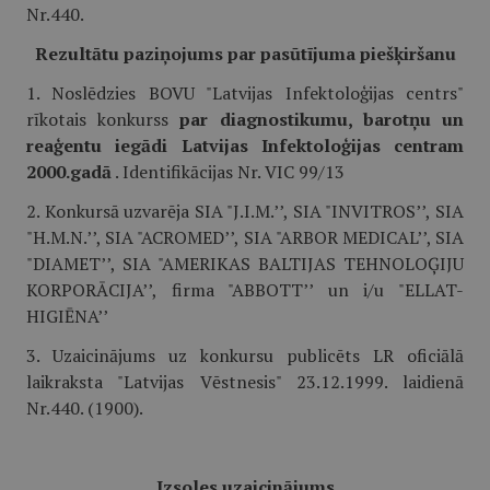
Nr.440.
Rezultātu paziņojums par pasūtījuma piešķiršanu
1. Noslēdzies BOVU "Latvijas Infektoloģijas centrs"
rīkotais konkurss
par diagnostikumu, barotņu un
reaģentu iegādi Latvijas Infektoloģijas centram
2000.gadā
. Identifikācijas Nr. VIC 99/13
2. Konkursā uzvarēja SIA "J.I.M.’’, SIA "INVITROS’’, SIA
"H.M.N.’’, SIA "ACROMED’’, SIA "ARBOR MEDICAL’’, SIA
"DIAMET’’, SIA "AMERIKAS BALTIJAS TEHNOLOĢIJU
KORPORĀCIJA’’, firma "ABBOTT’’ un i/u "ELLAT-
HIGIĒNA’’
3. Uzaicinājums uz konkursu publicēts LR oficiālā
laikraksta "Latvijas Vēstnesis" 23.12.1999. laidienā
Nr.440. (1900).
Izsoles uzaicinājums