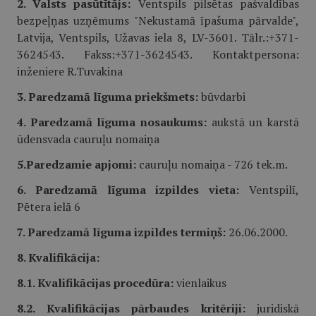
2. Valsts pasūtītājs:
Ventspils pilsētas pašvaldības
bezpeļņas uzņēmums "Nekustamā īpašuma pārvalde",
Latvija, Ventspils, Užavas iela 8, LV-3601. Tālr.:+371-
3624543. Fakss:+371-3624543. Kontaktpersona:
inženiere R.Tuvakina
3. Paredzamā līguma priekšmets:
būvdarbi
4. Paredzamā līguma nosaukums:
aukstā un karstā
ūdensvada cauruļu nomaiņa
5.Paredzamie apjomi:
cauruļu nomaiņa - 726 tek.m.
6. Paredzamā līguma izpildes vieta:
Ventspilī,
Pētera ielā 6
7. Paredzamā līguma izpildes termiņš:
26.06.2000.
8. Kvalifikācija:
8.1. Kvalifikācijas procedūra:
vienlaikus
8.2. Kvalifikācijas pārbaudes kritēriji:
juridiskā