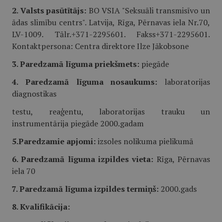
2. Valsts pasūtītājs:
BO VSIA "Seksuāli transmisīvo un
ādas slimību centrs". Latvija, Rīga, Pērnavas iela Nr.70,
LV-1009. Tālr.+371-2295601. Fakss+371-2295601.
Kontaktpersona: Centra direktore Ilze Jākobsone
3. Paredzamā līguma priekšmets:
piegāde
4. Paredzamā līguma nosaukums:
laboratorijas
diagnostikas
testu, reaģentu, laboratorijas trauku un
instrumentārija piegāde 2000.gadam
5.Paredzamie apjomi:
izsoles nolikuma pielikumā
6. Paredzamā līguma izpildes vieta:
Rīga, Pērnavas
iela 70
7. Paredzamā līguma izpildes termiņš:
2000.gads
8. Kvalifikācija: