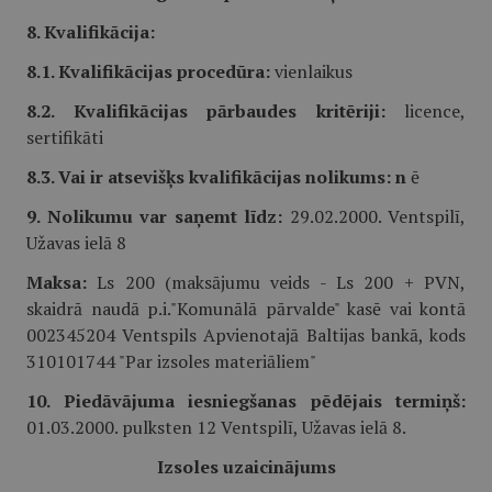
8. Kvalifikācija:
8.1. Kvalifikācijas procedūra:
vienlaikus
8.2. Kvalifikācijas pārbaudes kritēriji:
licence,
sertifikāti
8.3. Vai ir atsevišķs kvalifikācijas nolikums: n
ē
9. Nolikumu var saņemt līdz:
29.02.2000. Ventspilī,
Užavas ielā 8
Maksa:
Ls 200 (maksājumu veids - Ls 200 + PVN,
skaidrā naudā p.i."Komunālā pārvalde" kasē vai kontā
002345204 Ventspils Apvienotajā Baltijas bankā, kods
310101744 "Par izsoles materiāliem"
10. Piedāvājuma iesniegšanas pēdējais termiņš:
01.03.2000. pulksten 12 Ventspilī, Užavas ielā 8.
Izsoles uzaicinājums