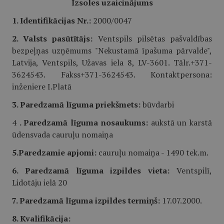
Izsoles uzaicinājums
1. Identifikācijas Nr.:
2000/0047
2. Valsts pasūtītājs:
Ventspils pilsētas pašvaldības
bezpeļņas uzņēmums "Nekustamā īpašuma pārvalde",
Latvija, Ventspils, Užavas iela 8, LV-3601. Tālr.+371-
3624543. Fakss+371-3624543. Kontaktpersona:
inženiere I.Platā
3. Paredzamā līguma priekšmets:
būvdarbi
4
. Paredzamā līguma nosaukums:
aukstā un karstā
ūdensvada cauruļu nomaiņa
5.Paredzamie apjomi:
cauruļu nomaiņa - 1490 tek.m.
6. Paredzamā līguma izpildes vieta:
Ventspilī,
Lidotāju ielā 20
7. Paredzamā līguma izpildes termiņš:
17.07.2000.
8. Kvalifikācija: