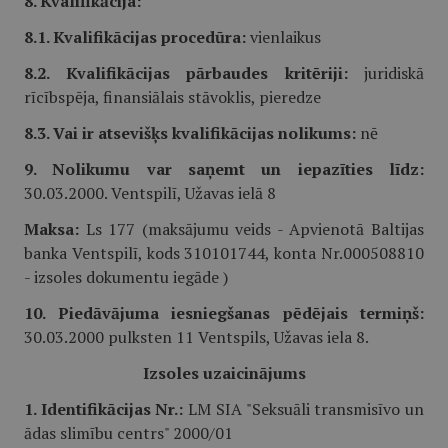
8. Kvalifikācija:
8.1. Kvalifikācijas procedūra:
vienlaikus
8.2. Kvalifikācijas pārbaudes kritēriji:
juridiskā
rīcībspēja, finansiālais stāvoklis, pieredze
8.3. Vai ir atsevišķs kvalifikācijas nolikums:
nē
9. Nolikumu var saņemt un iepazīties līdz:
30.03.2000. Ventspilī, Užavas ielā 8
Maksa:
Ls 177 (maksājumu veids - Apvienotā Baltijas
banka Ventspilī, kods 310101744, konta Nr.000508810
- izsoles dokumentu iegāde )
10. Piedāvājuma iesniegšanas pēdējais termiņš:
30.03.2000 pulksten 11 Ventspils, Užavas iela 8.
Izsoles uzaicinājums
1. Identifikācijas Nr.:
LM SIA "Seksuāli transmisīvo un
ādas slimību centrs" 2000/01