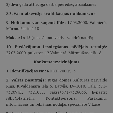
2) divu gadu attiecīgā darba pieredze, atsauksmes
8.3. Vai ir atsevišķs kvalifikācijas nolikums: n
ē
9. Nolikumu var saņemt līdz:
17.03.2000. Valmierā,
Mūrmuižas ielā 18
Maksa:
Ls 15 (maksājumu veids - skaidrā naudā)
10. Piedāvājuma iesniegšanas pēdējais termiņš:
27.03.2000. pulksten 12 Valmierā, Mūrmuižas ielā 18.
Konkursa uzaicinājums
1. Identifikācijas Nr.:
RD KP 2000/J-3
2. Valsts pasūtītājs:
Rīgas domes Kultūras pārvalde
Rīgā, K.Valdemāra ielā 5, Latvija, LV-1010. Tālr.+371-
7320941, 7321081. Fakss+371-7326035. E-pasts:
rdkp@latnet.lv. Kontaktpersona: Pāsākumu,
informācijas un reklāmas nodaļas speciāliste V.Lāce