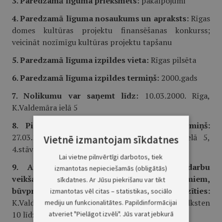
3. Paredzamā līguma priekšmets:
pakalpojumi
4. Paredzamā līguma nosaukums un apraksts:
Rīgas
domes kultūras projektu finansēšanas konkurss;
veicināt nozīmīgu kultūras projektu tapšanu
5. Paredzamā līguma izpildes vieta:
Rīgas pilsēta
6. Paredzamā līguma izpildes termiņš:
2000.gads
7. Nolikumu var saņemt līdz:
10.03.2000. Rīga,
K.Valdemāra ielā 5
8. Piedāvājuma iesniegšanas pēdējais termiņš:
27.03.2000. pulksten 14 Rīgā, K.Valdemāra ielā 5,
Vietnē izmantojam sīkdatnes
4.stāvā, 401.kabinetā
Lai vietne pilnvērtīgi darbotos, tiek
9. Ar vispārīgajiem un tehniskajiem darbu
izmantotas nepieciešamās (obligātās)
veikšanas un produkcijas piegādes nosacījumiem,
sīkdatnes. Ar Jūsu piekrišanu var tikt
būvprojektiem un citu informāciju var iepazīties:
izmantotas vēl citas – statistikas, sociālo
K.Valdemāra ielā 5, 4.stāvā, 401.kabinetā no pulksten
mediju un funkcionalitātes. Papildinformācijai
10 līdz 16.
atveriet "Pielāgot izvēli". Jūs varat jebkurā