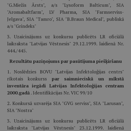
"G.Miežis Ārsts", a/s "Lysoform Balticum", SIA
"Aromabaltfarm", LV Pharma, SIA "Farmserviss-
Jelgava", SIA "Tamro", SIA "B.Braun Medical", publiskā
a/s "Grindeks"
3. Uzaicinājums uz konkursu publicēts LR oficiālā
laikraksta "Latvijas Vēstnesis" 29.12.1999. laidienā Nr.
444./445.
Rezultātu paziņojums par pasūtījuma piešķiršanu
1. Noslēdzies BOVU "Latvijas Infektoloģijas centrs"
rīkotais konkurss
par saimnieciskā un mīkstā
inventāra iegādi Latvijas Infektoloģijas centram
2000.gadā
. Identifikācijas Nr. VIC 99/10
2. Konkursā uzvarēja SIA "GVG serviss", SIA "Larusan",
SIA "Nostra"
3. Uzaicinājums uz konkursu publicēts LR oficiālā
laikraksta "Latvijas Vēstnesis" 23.12.1999. laidienā