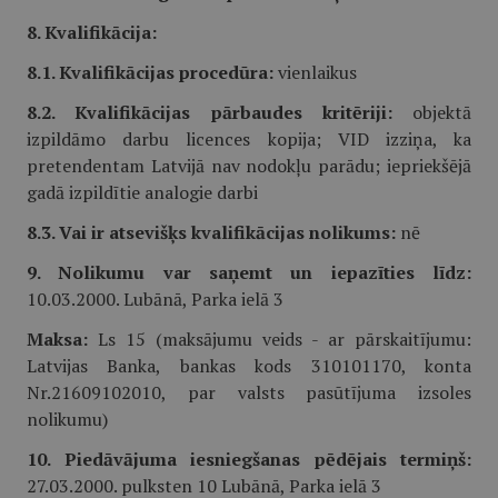
8. Kvalifikācija:
8.1. Kvalifikācijas procedūra:
vienlaikus
8.2. Kvalifikācijas pārbaudes kritēriji:
objektā
izpildāmo darbu licences kopija; VID izziņa, ka
pretendentam Latvijā nav nodokļu parādu; iepriekšējā
gadā izpildītie analogie darbi
8.3. Vai ir atsevišķs kvalifikācijas nolikums:
nē
9. Nolikumu var saņemt un iepazīties līdz:
10.03.2000. Lubānā, Parka ielā 3
Maksa:
Ls 15 (maksājumu veids - ar pārskaitījumu:
Latvijas Banka, bankas kods 310101170, konta
Nr.21609102010, par valsts pasūtījuma izsoles
nolikumu)
10. Piedāvājuma iesniegšanas pēdējais termiņš:
27.03.2000. pulksten 10 Lubānā, Parka ielā 3