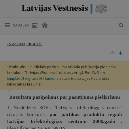
SADAĻAS
15.02.2000., Nr. 47/50
RĪKI
Tiesību aktu un oficiālo paziņojumu oficiālā publikācija pieejama
laikraksta "Latvijas Vēstnesis" drukas versijā. Piedāvājam
lejuplādēt digitalizētā laidiena saturu
(no Latvijas Nacionālās
bibliotēkas krājuma).
Rezultātu paziņojums par pasūtījuma piešķiršanu
1. Noslēdzies BOVU "Latvijas Infektoloģijas centrs"
rīkotais konkurss
par pārtikas produktu iegādi
Latvijas Infektoloģijas centram 2000.gadā
.
Identifikācijas Nr. VIC 99/15