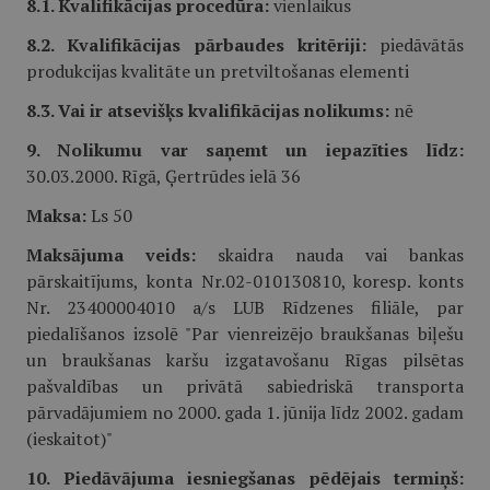
8.1. Kvalifikācijas procedūra:
vienlaikus
8.2. Kvalifikācijas pārbaudes kritēriji:
piedāvātās
produkcijas kvalitāte un pretviltošanas elementi
8.3. Vai ir atsevišķs kvalifikācijas nolikums:
nē
9. Nolikumu var saņemt un iepazīties līdz:
30.03.2000. Rīgā, Ģertrūdes ielā 36
Maksa:
Ls 50
Maksājuma veids:
skaidra nauda vai bankas
pārskaitījums, konta Nr.02-010130810, koresp. konts
Nr. 23400004010 a/s LUB Rīdzenes filiāle, par
piedalīšanos izsolē "Par vienreizējo braukšanas biļešu
un braukšanas karšu izgatavošanu Rīgas pilsētas
pašvaldības un privātā sabiedriskā transporta
pārvadājumiem no 2000. gada 1. jūnija līdz 2002. gadam
(ieskaitot)"
10. Piedāvājuma iesniegšanas pēdējais termiņš: