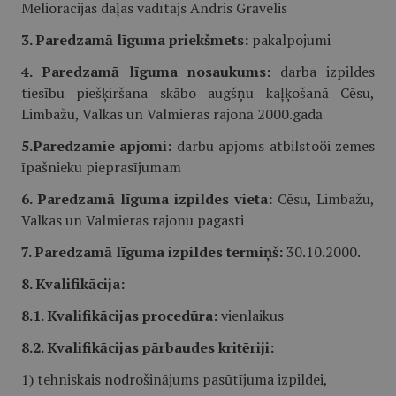
Meliorācijas daļas vadītājs Andris Grāvelis
3. Paredzamā līguma priekšmets:
pakalpojumi
4. Paredzamā līguma nosaukums:
darba izpildes
tiesību piešķiršana skābo augšņu kaļķošanā Cēsu,
Limbažu, Valkas un Valmieras rajonā 2000.gadā
5.Paredzamie apjomi:
darbu apjoms atbilstoöi zemes
īpašnieku pieprasījumam
6. Paredzamā līguma izpildes vieta:
Cēsu, Limbažu,
Valkas un Valmieras rajonu pagasti
7. Paredzamā līguma izpildes termiņš:
30.10.2000.
8. Kvalifikācija:
8.1. Kvalifikācijas procedūra:
vienlaikus
8.2. Kvalifikācijas pārbaudes kritēriji:
1) tehniskais nodrošinājums pasūtījuma izpildei,