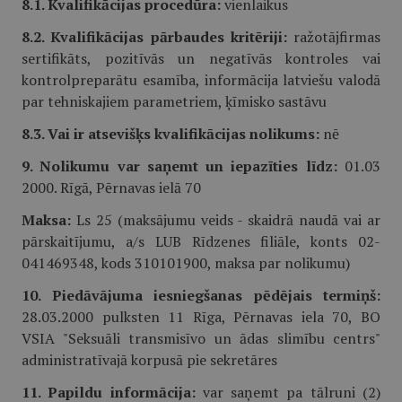
8.1. Kvalifikācijas procedūra:
vienlaikus
8.2. Kvalifikācijas pārbaudes kritēriji:
ražotājfirmas
sertifikāts, pozitīvās un negatīvās kontroles vai
kontrolpreparātu esamība, informācija latviešu valodā
par tehniskajiem parametriem, ķīmisko sastāvu
8.3. Vai ir atsevišķs kvalifikācijas nolikums:
nē
9. Nolikumu var saņemt un iepazīties līdz:
01.03
2000. Rīgā, Pērnavas ielā 70
Maksa:
Ls 25 (maksājumu veids - skaidrā naudā vai ar
pārskaitījumu, a/s LUB Rīdzenes filiāle, konts 02-
041469348, kods 310101900, maksa par nolikumu)
10. Piedāvājuma iesniegšanas pēdējais termiņš:
28.03.2000 pulksten 11 Rīga, Pērnavas iela 70, BO
VSIA "Seksuāli transmisīvo un ādas slimību centrs"
administratīvajā korpusā pie sekretāres
11. Papildu informācija:
var saņemt pa tālruni (2)