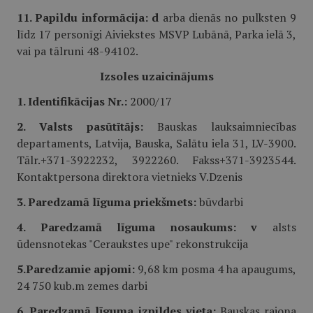
11. Papildu informācija: d
arba dienās no pulksten 9
līdz 17 personīgi Aiviekstes MSVP Lubānā, Parka ielā 3,
vai pa tālruni 48-94102.
Izsoles uzaicinājums
1. Identifikācijas Nr.:
2000/17
2. Valsts pasūtītājs:
Bauskas lauksaimniecības
departaments, Latvija, Bauska, Salātu iela 31, LV-3900.
Tālr.+371-3922232, 3922260. Fakss+371-3923544.
Kontaktpersona direktora vietnieks V.Dzenis
3. Paredzamā līguma priekšmets:
būvdarbi
4. Paredzamā līguma nosaukums: v
alsts
ūdensnotekas "Ceraukstes upe" rekonstrukcija
5.Paredzamie apjomi:
9,68 km posma 4 ha apaugums,
24 750 kub.m zemes darbi
6. Paredzamā līguma izpildes vieta:
Bauskas rajona