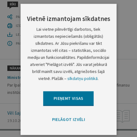
RĪKI
PASTĀSTI CITIEM
Vietnē izmantojam sīkdatnes
IZDRUKĀT PUBLIKĀCIJU
Lai vietne pilnvērtīgi darbotos, tiek
LEJUPLĀDĒT LAIDIENU (PDF)
izmantotas nepieciešamās (obligātās)
sīkdatnes. Ar Jūsu piekrišanu var tikt
PAR OFICIĀLO IZDEVUMU
izmantotas vēl citas – statistikas, sociālo
mediju un funkcionalitātes. Papildinformācijai
atveriet "Pielāgot izvēli". Jūs varat jebkurā
NĀKAMAIS
brīdī mainīt savu izvēli, atgriežoties šajā
Ministru prezidenta rīkojums Nr.380
vietnē. Plašāk –
sīkdatņu politikā
.
Par īpašu uzdevumu ministra sadarbībai ar starptautiskajām finansu
institūcijām pienākumu pildīšanu
PIEŅEMT VISAS
Vēl šajā numurā
PIELĀGOT IZVĒLI
19.10.2000., Nr. 368/369