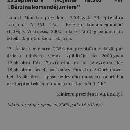
I.Bērziņa komandējumiem"
Izdarīt Ministru prezidenta 2000.gada 29.septembra
rīkojumā Nr.361 "Par I.Bērziņa komandējumiem"
(Latvijas Vēstnesis, 2000, 345./347.nr.) grozījumu un
izteikt 2.punktu šādā redakcijā:
"2. Ārlietu ministra I.Bērziņa prombūtnes laikā par
ārlietu ministra vietas izpildītāju no 2000.gada
12.oktobra līdz 13.oktobrim un no 16.oktobra līdz
18.oktobrim iecelt satiksmes ministru A.Gorbunovu,
bet 15.oktobrī — īpašu uzdevumu ministru sadarbībai
ar starptautiskajām finansu institūcijām R.Zīli."
Ministru prezidents A.BĒRZIŅŠ
Rīkojums stājas spēkā ar 2000.gada 16.oktobri