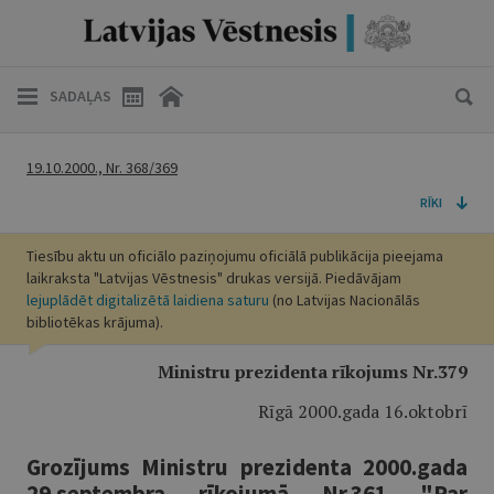
SADAĻAS
19.10.2000., Nr. 368/369
RĪKI
Tiesību aktu un oficiālo paziņojumu oficiālā publikācija pieejama
laikraksta "Latvijas Vēstnesis" drukas versijā. Piedāvājam
lejuplādēt digitalizētā laidiena saturu
(no Latvijas Nacionālās
bibliotēkas krājuma).
Ministru prezidenta rīkojums Nr.379
Rīgā 2000.gada 16.oktobrī
Grozījums Ministru prezidenta 2000.gada
29.septembra rīkojumā Nr.361 "Par