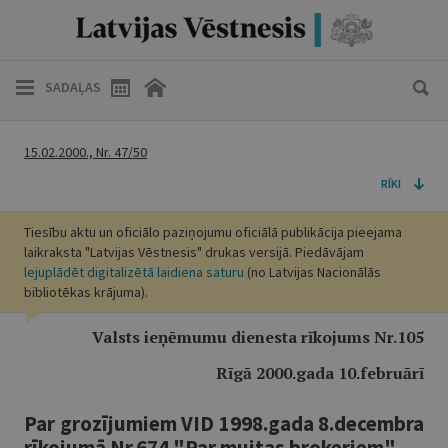
SADAĻAS
15.02.2000., Nr. 47/50
RĪKI
Tiesību aktu un oficiālo paziņojumu oficiālā publikācija pieejama
laikraksta "Latvijas Vēstnesis" drukas versijā. Piedāvājam
lejuplādēt digitalizētā laidiena saturu
(no Latvijas Nacionālās
bibliotēkas krājuma).
Valsts ieņēmumu dienesta rīkojums Nr.105
Rīgā 2000.gada 10.februārī
Par grozījumiem VID 1998.gada 8.decembra
rīkojumā Nr.674 "Par muitas brokeriem"