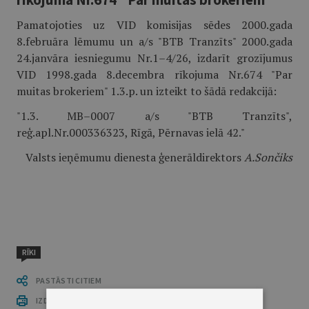
Pamatojoties uz VID komisijas sēdes 2000.gada
8.februāra lēmumu un a/s "BTB Tranzīts" 2000.gada
24.janvāra iesniegumu Nr.1–4/26, izdarīt grozījumus
VID 1998.gada 8.decembra rīkojuma Nr.674 "Par
muitas brokeriem" 1.3.p. un izteikt to šādā redakcijā:
"1.3. MB–0007 a/s "BTB Tranzīts",
reģ.apl.Nr.000336323, Rīgā, Pērnavas ielā 42."
Valsts ieņēmumu dienesta ģenerāldirektors
A.Sončiks
RĪKI
PASTĀSTI CITIEM
IZDRUKĀT PUBLIKĀCIJU