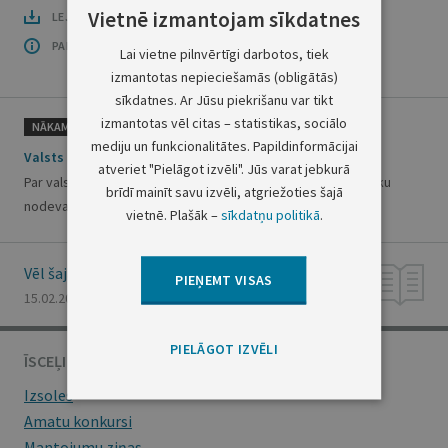
Vietnē izmantojam sīkdatnes
LEJUPLĀDĒT LAIDIENU (PDF)
PAR OFICIĀLO IZDEVUMU
Lai vietne pilnvērtīgi darbotos, tiek
izmantotas nepieciešamās (obligātās)
sīkdatnes. Ar Jūsu piekrišanu var tikt
izmantotas vēl citas – statistikas, sociālo
NĀKAMAIS
mediju un funkcionalitātes. Papildinformācijai
Valsts ieņēmumu dienesta rīkojums Nr.112
atveriet "Pielāgot izvēli". Jūs varat jebkurā
Par valsts nodevas par jūras navigācijas pakalpojumiem (bāku
brīdī mainīt savu izvēli, atgriežoties šajā
nodevas) pārskatu aizpildīšanas un iesniegšanas kārtību
vietnē. Plašāk –
sīkdatņu politikā
.
Vēl šajā numurā
PIEŅEMT VISAS
15.02.2000., Nr. 47/50
PIELĀGOT IZVĒLI
ĪSCEĻI
Izsoles
Amatu konkursi
Mantojumu ziņas