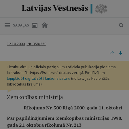
SADAĻAS
12.10.2000., Nr. 358/359
RĪKI
Tiesību aktu un oficiālo paziņojumu oficiālā publikācija pieejama
laikraksta "Latvijas Vēstnesis" drukas versijā. Piedāvājam
lejuplādēt digitalizētā laidiena saturu
(no Latvijas Nacionālās
bibliotēkas krājuma).
Zemkopības ministrija
Rīkojums Nr. 300 Rīgā 2000. gada 11. oktobrī
Par papildinājumiem Zemkopības ministrijas 1998.
gada 21. oktobra rīkojumā Nr. 213