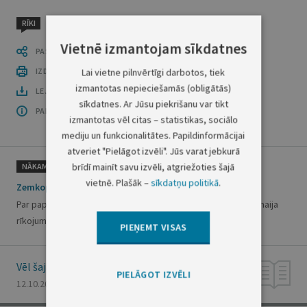
RĪKI
Vietnē izmantojam sīkdatnes
PASTĀSTI CITIEM
IZDRUKĀT PUBLIKĀCIJU
Lai vietne pilnvērtīgi darbotos, tiek
izmantotas nepieciešamās (obligātās)
LEJUPLĀDĒT LAIDIENU (PDF)
sīkdatnes. Ar Jūsu piekrišanu var tikt
PAR OFICIĀLO IZDEVUMU
izmantotas vēl citas – statistikas, sociālo
mediju un funkcionalitātes. Papildinformācijai
atveriet "Pielāgot izvēli". Jūs varat jebkurā
brīdī mainīt savu izvēli, atgriežoties šajā
NĀKAMAIS
vietnē. Plašāk –
sīkdatņu politikā
.
Zemkopības ministrijas rīkojums Nr.301
Par papildinājumiem Zemkopības ministrijas 1999. gada 31. maija
rīkojumā Nr.133
PIEŅEMT VISAS
Vēl šajā numurā
PIELĀGOT IZVĒLI
12.10.2000., Nr. 358/359