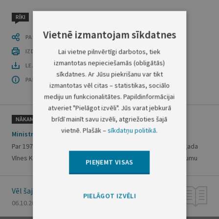
RĪKI
Vietnē izmantojam sīkdatnes
PASTĀSTI CITIEM
Lai vietne pilnvērtīgi darbotos, tiek
IZDRUKĀT PUBLIKĀCIJU
izmantotas nepieciešamās (obligātās)
LEJUPLĀDĒT LAIDIENU (PDF)
sīkdatnes. Ar Jūsu piekrišanu var tikt
PAR OFICIĀLO IZDEVUMU
izmantotas vēl citas – statistikas, sociālo
mediju un funkcionalitātes. Papildinformācijai
atveriet "Pielāgot izvēli". Jūs varat jebkurā
brīdī mainīt savu izvēli, atgriežoties šajā
NĀKAMAIS
vietnē. Plašāk –
sīkdatņu politikā
.
Ministru kabineta rīkojums Nr.494
Par 1971.gada 1.maija Eiropas nolīgumu, kas papildina 1968.gada
Vīnes Konvenciju par ceļa zīmēm un signāliem, un tā 1.grozījumu
PIEŅEMT VISAS
Vēl šajā numurā
PIELĀGOT IZVĒLI
06.10.2000., Nr. 350/352