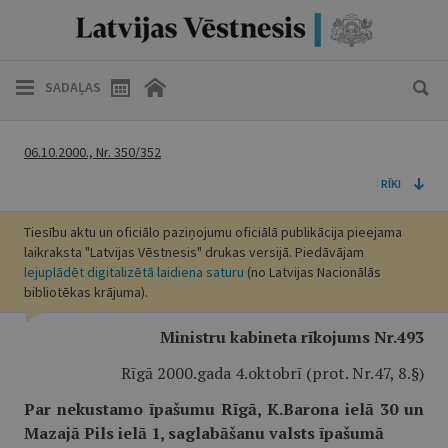
SADAĻAS
06.10.2000., Nr. 350/352
RĪKI
Tiesību aktu un oficiālo paziņojumu oficiālā publikācija pieejama
laikraksta "Latvijas Vēstnesis" drukas versijā. Piedāvājam
lejuplādēt digitalizētā laidiena saturu
(no Latvijas Nacionālās
bibliotēkas krājuma).
Ministru kabineta rīkojums Nr.493
Rīgā 2000.gada 4.oktobrī (prot. Nr.47, 8.§)
Par nekustamo īpašumu Rīgā, K.Barona ielā 30 un
Mazajā Pils ielā 1, saglabāšanu valsts īpašumā