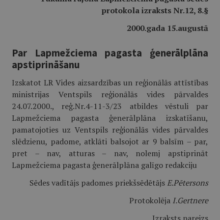
protokola izraksts Nr.12, 8.§
2000.gada 15.augustā
Par Lapmežciema pagasta ģenerālplāna
apstiprināšanu
Izskatot LR Vides aizsardzības un reģionālās attīstības
ministrijas Ventspils reģionālās vides pārvaldes
24.07.2000., reģ.Nr.4-11-3/23 atbildes vēstuli par
Lapmežciema pagasta ģenerālplāna izskatīšanu,
pamatojoties uz Ventspils reģionālās vides pārvaldes
slēdzienu, padome, atklāti balsojot ar 9 balsīm – par,
pret – nav, atturas – nav, nolemj apstiprināt
Lapmežciema pagasta ģenerālplāna galīgo redakciju
Sēdes vadītājs padomes priekšsēdētājs
E.Pētersons
Protokolēja
I.Gertnere
Izraksts pareizs