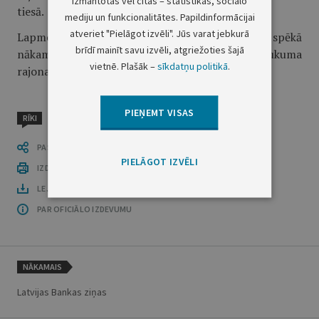
izmantotas vēl citas – statistikas, sociālo
tiesā.
mediju un funkcionalitātes. Papildinformācijai
atveriet "Pielāgot izvēli". Jūs varat jebkurā
Lapmežciema pagasta ģenerālplāns stājas spēkā
brīdī mainīt savu izvēli, atgriežoties šajā
nākamajā dienā pēc paziņojuma publicēšanas Tukuma
vietnē. Plašāk –
sīkdatņu politikā
.
rajona laikrakstā "Tukuma Ziņotājs".
PIEŅEMT VISAS
RĪKI
PASTĀSTI CITIEM
PIELĀGOT IZVĒLI
IZDRUKĀT PUBLIKĀCIJU
LEJUPLĀDĒT LAIDIENU (PDF)
PAR OFICIĀLO IZDEVUMU
NĀKAMAIS
Latvijas Bankas ziņas