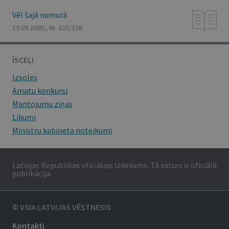
Vēl šajā numurā
19.09.2000., Nr. 325/326
ĪSCEĻI
Izsoles
Amatu konkursi
Mantojumu ziņas
Likumi
Ministru kabineta noteikumi
Latvijas Republikas oficiālais izdevums. Tā saturs ir oficiālā
publikācija.
© VSIA LATVIJAS VĒSTNESIS
Kontakti