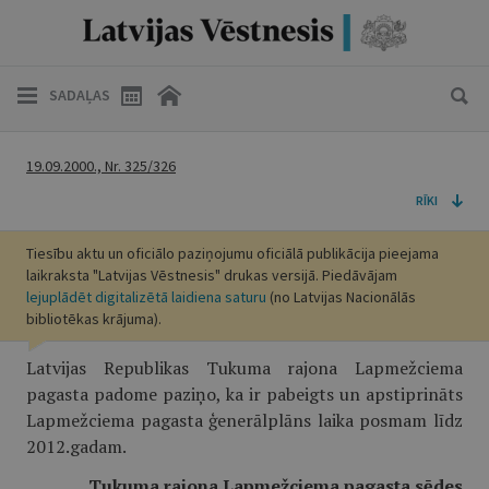
SADAĻAS
19.09.2000., Nr. 325/326
RĪKI
Tiesību aktu un oficiālo paziņojumu oficiālā publikācija pieejama
laikraksta "Latvijas Vēstnesis" drukas versijā. Piedāvājam
lejuplādēt digitalizētā laidiena saturu
(no Latvijas Nacionālās
bibliotēkas krājuma).
Latvijas Republikas Tukuma rajona Lapmežciema
pagasta padome paziņo, ka ir pabeigts un apstiprināts
Lapmežciema pagasta ģenerālplāns laika posmam līdz
2012.gadam.
Tukuma rajona Lapmežciema pagasta sēdes