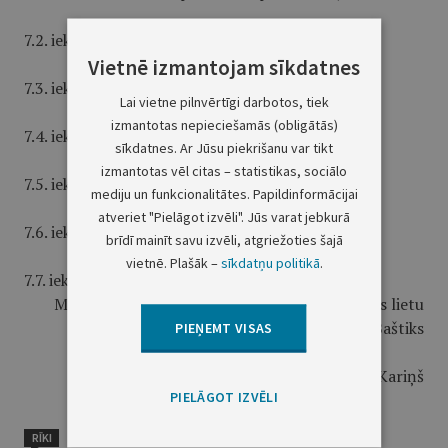
7.2. iekšzemes vai starptautiskās vēstules;
Vietnē izmantojam sīkdatnes
7.3. iekšzemes vai starptautiskās bandroles;
Lai vietne pilnvērtīgi darbotos, tiek
izmantotas nepieciešamās (obligātās)
7.4. iekšzemes vai starptautiskās sīkpakas;
sīkdatnes. Ar Jūsu piekrišanu var tikt
izmantotas vēl citas – statistikas, sociālo
7.5. iekšzemes vai starptautiskās pasta pakas;
mediju un funkcionalitātes. Papildinformācijai
atveriet "Pielāgot izvēli". Jūs varat jebkurā
7.6. iekšzemes vai starptautiskās eksprespakas;
brīdī mainīt savu izvēli, atgriežoties šajā
vietnē. Plašāk –
sīkdatņu politikā
.
7.7. iekšzemes vai starptautiskās ekspresvēstules."
Ministru prezidenta vietā — bērnu un ģimenes lietu
ministrs A.Baštiks
PIEŅEMT VISAS
Ekonomikas ministrs A.K.Kariņš
PIELĀGOT IZVĒLI
RĪKI