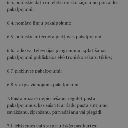
6.3. publiskie datu un elektronisko ziņojumu pārraides
pakalpojumi;
6.4. nomāto līniju pakalpojumi;
6.5. publiskie interneta piekļuves pakalpojumi;
6.6. radio vai televīzijas programmu izplatīšanas
pakalpojumi publiskajos elektronisko sakaru tīklos;
6.7. piekļuves pakalpojumi;
6.8. starpsavienojuma pakalpojumi.
7. Pasta nozarē nepieciešams regulēt pasta
pakalpojumus, kas saistīti ar šādu pasta sūtījumu
savākšanu, šķirošanu, pārvadāšanu vai piegādi:
7.1. iekšzemes vai starptautiskās pastkartes;