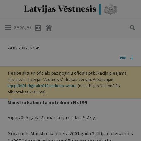
SADAĻAS
24.03.2005., Nr. 49
RĪKI
Tiesību aktu un oficiālo paziņojumu oficiālā publikācija pieejama
laikraksta "Latvijas Vēstnesis" drukas versijā. Piedāvājam
lejuplādēt digitalizētā laidiena saturu
(no Latvijas Nacionālās
bibliotēkas krājuma).
Ministru kabineta noteikumi Nr.199
Rīgā 2005.gada 22.martā (prot. Nr.15 23.§)
Grozījums Ministru kabineta 2001.gada 3.jūlija noteikumos