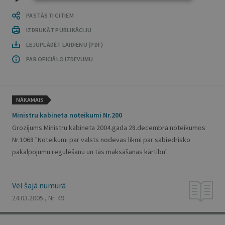
PASTĀSTI CITIEM
IZDRUKĀT PUBLIKĀCIJU
LEJUPLĀDĒT LAIDIENU (PDF)
PAR OFICIĀLO IZDEVUMU
NĀKAMAIS
Ministru kabineta noteikumi Nr.200
Grozījums Ministru kabineta 2004.gada 28.decembra noteikumos
Nr.1068 "Noteikumi par valsts nodevas likmi par sabiedrisko
pakalpojumu regulēšanu un tās maksāšanas kārtību"
Vēl šajā numurā
24.03.2005., Nr. 49