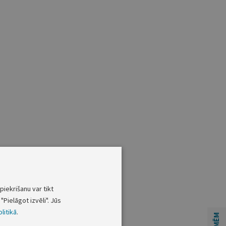
piekrišanu var tikt
"Pielāgot izvēli". Jūs
litikā
.