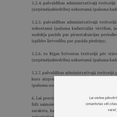
5.2.4. pašvaldības administratīvajā teritor
(uzņēmējsabiedrību) nekustamā īpašuma kadas
5.2.5. pašvaldības administratīvajā teritor
nekustamā īpašuma kadastrālās vērtības, 
nodokļa parāds par pirmstaksācijas periodiem 
izpildes lietvedību par parāda piedziņu;
5.2.6. to Rīgas brīvostas teritorijā pēc st
(uzņēmējsabiedrību) nekustamā īpašuma kadast
5.2.7. pašvaldības administratīvajā teritorijā
kuru aizņem jaunaudzes un apmežojumi ja
īpašuma nodokli" 1.panta otrās daļas 7.1 pun
6. Lai precizētu nodokļa prognozi saskaņā 
Lai vietne pilnvēr
līdz saimnieciskā gada 1.jūnijam iesniedz V
izmantotas vēl citas 
varat 
sarakstu, kas līdz saimnieciskā gada 1.aprīl
privatizējamie uzņēmumi (uzņēmējsabiedrība