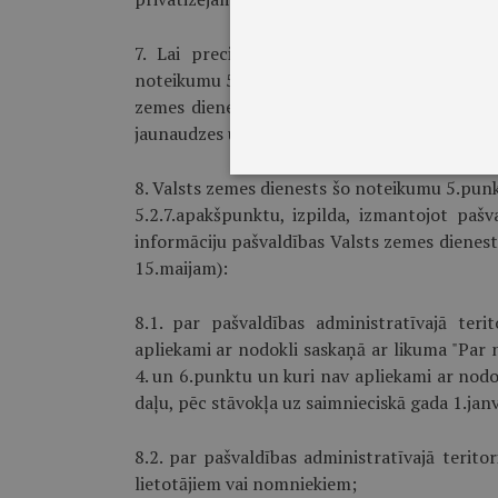
7. Lai precizētu ar nodokli apliekamo ob
noteikumu 5.2.7.apakšpunktu, Valsts meža die
zemes dienestā informāciju pēc stāvokļa uz 
jaunaudzes un apmežojumi jaunaudžu vecum
8. Valsts zemes dienests šo noteikumu 5.punk
5.2.7.apakšpunktu, izpilda, izmantojot paš
informāciju pašvaldības Valsts zemes dienesta
15.maijam):
8.1. par pašvaldības administratīvajā ter
apliekami ar nodokli saskaņā ar likuma "Par 
4. un 6.punktu un kuri nav apliekami ar nodo
daļu, pēc stāvokļa uz saimnieciskā gada 1.janv
8.2. par pašvaldības administratīvajā terito
lietotājiem vai nomniekiem;