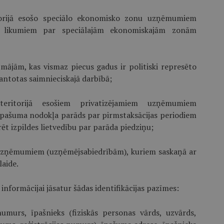
ritorijā esošo speciālo ekonomisko zonu uzņēmumiem
r likumiem par speciālajām ekonomiskajām zonām
mājām, kas vismaz piecus gadus ir politiski represēto
antotas saimnieciskajā darbībā;
 teritorijā esošiem privatizējamiem uzņēmumiem
īpašuma nodokļa parāds par pirmstaksācijas periodiem
rēt izpildes lietvedību par parāda piedziņu;
em uzņēmumiem (uzņēmējsabiedrībām), kuriem saskaņā ar
laide.
 informācijai jāsatur šādas identifikācijas pazīmes:
murs, īpašnieks (fiziskās personas vārds, uzvārds,