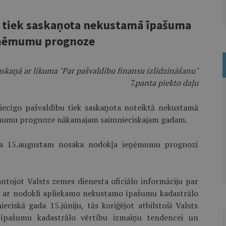
m tiek saskaņota nekustamā īpašuma
eņēmumu prognoze
askaņā ar likuma "Par pašvaldību finansu izlīdzināšanu"
7.panta piekto daļu
tiecīgo pašvaldību tiek saskaņota noteiktā nekustamā
ēmumu prognoze nākamajam saimnieciskajam gadam.
gada 15.augustam nosaka nodokļa ieņēmumu prognozi
tojot Valsts zemes dienesta oficiālo informāciju par
ijā ar nodokli apliekamo nekustamo īpašumu kadastrālo
iskā gada 15.jūniju, tās koriģējot atbilstoši Valsts
īpašumu kadastrālo vērtību izmaiņu tendencei un