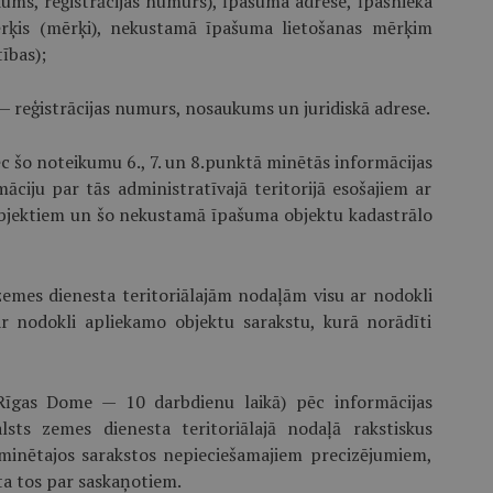
ums, reģistrācijas numurs), īpašuma adrese, īpašnieka
rķis (mērķi), nekustamā īpašuma lietošanas mērķim
ības);
reģistrācijas numurs, nosaukums un juridiskā adrese.
ēc šo noteikumu 6., 7. un 8.punktā minētās informācijas
ciju par tās administratīvajā teritorijā esošajiem ar
bjektiem un šo nekustamā īpašuma objektu kadastrālo
 zemes dienesta teritoriālajām nodaļām visu ar nodokli
ar nodokli apliekamo objektu sarakstu, kurā norādīti
(Rīgas Dome — 10 darbdienu laikā) pēc informācijas
lsts zemes dienesta teritoriālajā nodaļā rakstiskus
minētajos sarakstos nepieciešamajiem precizējumiem,
ta tos par saskaņotiem.