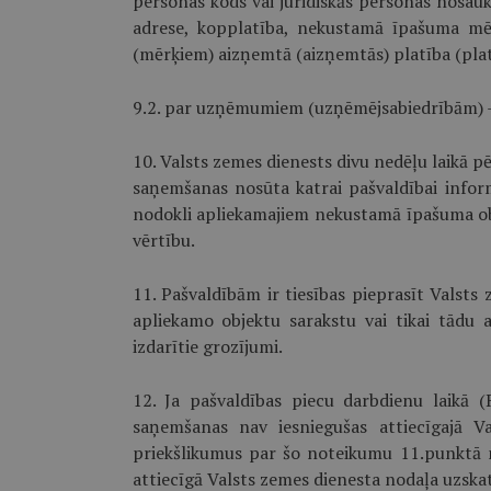
personas kods vai juridiskās personas nosauk
adrese, kopplatība, nekustamā īpašuma mē
(mērķiem) aizņemtā (aizņemtās) platība (plat
9.2. par uzņēmumiem (uzņēmējsabiedrībām) — 
10. Valsts zemes dienests divu nedēļu laikā p
saņemšanas nosūta katrai pašvaldībai informā
nodokli apliekamajiem nekustamā īpašuma o
vērtību.
11. Pašvaldībām ir tiesības pieprasīt Valsts
apliekamo objektu sarakstu vai tikai tādu 
izdarītie grozījumi.
12. Ja pašvaldības piecu darbdienu laikā 
saņemšanas nav iesniegušas attiecīgajā Va
priekšlikumus par šo noteikumu 11.punktā 
attiecīgā Valsts zemes dienesta nodaļa uzska