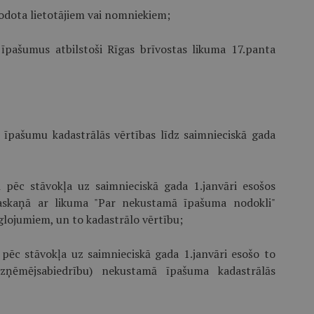
nodota lietotājiem vai nomniekiem;
īpašumus atbilstoši Rīgas brīvostas likuma 17.panta
o īpašumu kadastrālās vērtības līdz saimnieciskā gada
jā pēc stāvokļa uz saimnieciskā gada 1.janvāri esošos
askaņā ar likuma "Par nekustamā īpašuma nodokli"
eglojumiem, un to kadastrālo vērtību;
ā pēc stāvokļa uz saimnieciskā gada 1.janvāri esošo to
ņēmējsabiedrību) nekustamā īpašuma kadastrālās