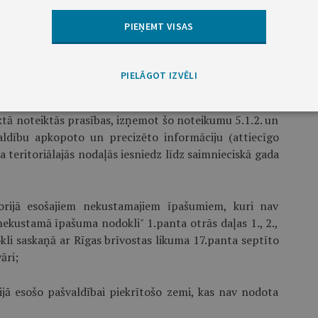
PIEŅEMT VISAS
jektu kadastrālo vērtību kopsummas saskaņā ar šo
nests līdz saimnieciskā gada 1.aprīlim iesniedz Valsts
saimnieciskā gada 1.janvāri par to zemi, kuru aizņem
PIELĀGOT IZVĒLI
ā.
tā noteiktās prasības, izņemot šo noteikumu 5.1.2. un
valdību apkopoto un precizēto informāciju (attiecīgo
 teritoriālajās nodaļās iesniedz līdz saimnieciskā gada
itorijā esošajiem nekustamajiem īpašumiem, kuri nav
nekustamā īpašuma nodokli" 1.panta otrās daļas 1., 2.,
kli saskaņā ar Rīgas brīvostas likuma 17.panta septīto
āri;
rijā esošo pašvaldībai piekrītošo zemi, kas nav nodota