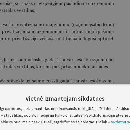
ijā esošo par maksātnespējīgiem pasludināto uzņēmumu
trālās vērtības;
ijā esošo privatizējamo uzņēmumu (uzņēmējsabiedrību)
ja privatizējamam uzņēmumam ir nekustamā īpašuma
un privatizāciju veicošā institūcija ir lūgusi apturēt
āvokļa uz saimnieciskā gada 1.janvāri esošo uzņēmumu
rālās vērtības, kuriem piešķirtas nodokļu atlaides;
 pēc stāvokļa uz saimnieciskā gada 1.janvāri esošo zemi,
unaudžu vecumā, saskaņā ar likuma "Par nekustamā
ktu.
Vietnē izmantojam sīkdatnes
ar šo noteikumu 5.2.4.apakšpunktu, Uzņēmumu reģistrs
tīgi darbotos, tiek izmantotas nepieciešamās (obligātās) sīkdatnes. Ar Jūsu 
alsts zemes dienestā to uzņēmumu (uzņēmējsabiedrību)
– statistikas, sociālo mediju un funkcionalitātes. Papildinformācijai atveriet 
jebkurā brīdī mainīt savu izvēli, atgriežoties šajā vietnē. Plašāk –
sīkdatņu po
im pasludināti par maksātnespējīgiem vai reģistrēti kā
s).