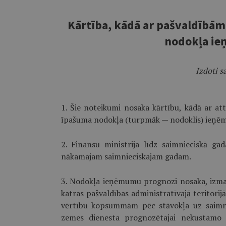
Kārtība, kādā ar pašvaldībā
nodokļa i
Izdoti s
1. Šie noteikumi nosaka kārtību, kādā ar at
īpašuma nodokļa (turpmāk — nodoklis) ieņ
2. Finansu ministrija līdz saimnieciskā 
nākamajam saimnieciskajam gadam.
3. Nodokļa ieņēmumu prognozi nosaka, izman
katras pašvaldības administratīvajā teritor
vērtību kopsummām pēc stāvokļa uz saimniec
zemes dienesta prognozētajai nekustamo 