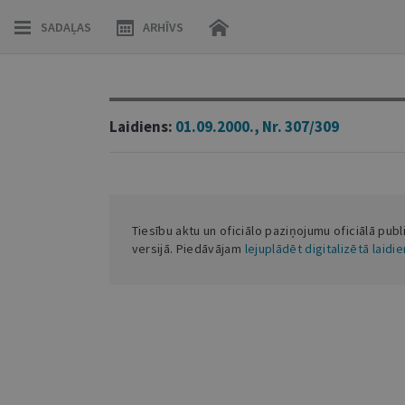
SADAĻAS
ARHĪVS
Laidiens:
01.09.2000., Nr. 307/309
Tiesību aktu un oficiālo paziņojumu oficiālā publ
versijā. Piedāvājam
lejuplādēt digitalizētā laidi