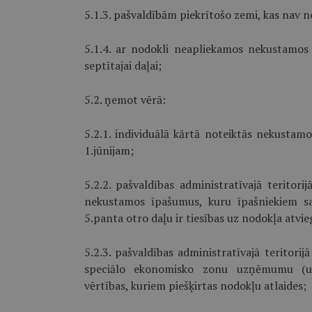
5.1.3. pašvaldībām piekrītošo zemi, kas nav 
5.1.4. ar nodokli neapliekamos nekustamos 
septītajai daļai;
5.2. ņemot vērā:
5.2.1. individuālā kārtā noteiktās nekustam
1.jūnijam;
5.2.2. pašvaldības administratīvajā teritori
nekustamos īpašumus, kuru īpašniekiem s
5.panta otro daļu ir tiesības uz nodokļa atvi
5.2.3. pašvaldības administratīvajā teritorij
speciālo ekonomisko zonu uzņēmumu (uz
vērtības, kuriem piešķirtas nodokļu atlaides;