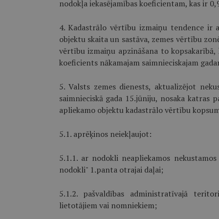
nodokļa iekasējamības koeficientam, kas ir 0,
4. Kadastrālo vērtību izmaiņu tendence ir a
objektu skaita un sastāva, zemes vērtību zon
vērtību izmaiņu apzināšana to kopsakarībā,
koeficients nākamajam saimnieciskajam gada
5. Valsts zemes dienests, aktualizējot nek
saimnieciskā gada 15.jūniju, nosaka katras pa
apliekamo objektu kadastrālo vērtību kopsu
5.1. aprēķinos neiekļaujot:
5.1.1. ar nodokli neapliekamos nekustamos
nodokli" 1.panta otrajai daļai;
5.1.2. pašvaldības administratīvajā terit
lietotājiem vai nomniekiem;