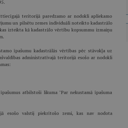
95.
ttiecīgajā teritorijā paredzamo ar nodokli apliekamo
ējumu un pilsētu zemes individuāli noteikto kadastrālo
 kas izteikta kā kadastrālo vērtību kopsummu izmaiņu
m.
ustamo īpašumu kadastrālās vērtības pēc stāvokļa uz
švaldības administratīvajā teritorijā esošo ar nodokli
mmas:
 īpašumus atbilstoši likuma "Par nekustamā īpašuma
orijā esošo valstij piekrītošo zemi, kas nav nodota