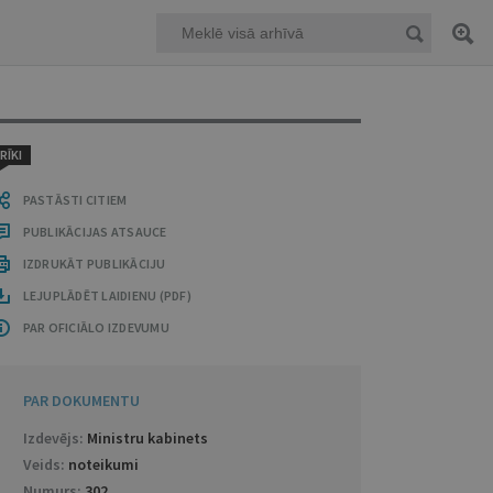
RĪKI
PASTĀSTI CITIEM
PUBLIKĀCIJAS ATSAUCE
IZDRUKĀT PUBLIKĀCIJU
LEJUPLĀDĒT LAIDIENU (PDF)
PAR OFICIĀLO IZDEVUMU
PAR DOKUMENTU
Izdevējs:
Ministru kabinets
Veids:
noteikumi
Numurs:
302