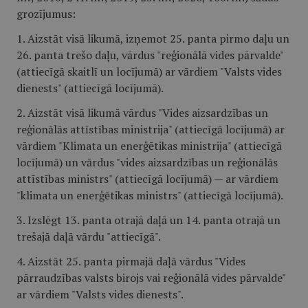
grozījumus:
1. Aizstāt visā likumā, izņemot 25. panta pirmo daļu un
26. panta trešo daļu, vārdus "reģionālā vides pārvalde"
(attiecīgā skaitlī un locījumā) ar vārdiem "Valsts vides
dienests" (attiecīgā locījumā).
2. Aizstāt visā likumā vārdus "Vides aizsardzības un
reģionālās attīstības ministrija" (attiecīgā locījumā) ar
vārdiem "Klimata un enerģētikas ministrija" (attiecīgā
locījumā) un vārdus "vides aizsardzības un reģionālās
attīstības ministrs" (attiecīgā locījumā) — ar vārdiem
"klimata un enerģētikas ministrs" (attiecīgā locījumā).
3. Izslēgt 13. panta otrajā daļā un 14. panta otrajā un
trešajā daļā vārdu "attiecīgā".
4. Aizstāt 25. panta pirmajā daļā vārdus "Vides
pārraudzības valsts birojs vai reģionālā vides pārvalde"
ar vārdiem "Valsts vides dienests".