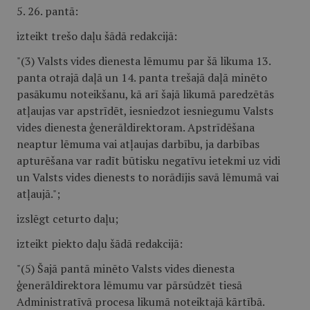
5. 26. pantā:
izteikt trešo daļu šādā redakcijā:
"(3) Valsts vides dienesta lēmumu par šā likuma 13.
panta otrajā daļā un 14. panta trešajā daļā minēto
pasākumu noteikšanu, kā arī šajā likumā paredzētās
atļaujas var apstrīdēt, iesniedzot iesniegumu Valsts
vides dienesta ģenerāldirektoram. Apstrīdēšana
neaptur lēmuma vai atļaujas darbību, ja darbības
apturēšana var radīt būtisku negatīvu ietekmi uz vidi
un Valsts vides dienests to norādījis savā lēmumā vai
atļaujā.";
izslēgt ceturto daļu;
izteikt piekto daļu šādā redakcijā:
"(5) Šajā pantā minēto Valsts vides dienesta
ģenerāldirektora lēmumu var pārsūdzēt tiesā
Administratīvā procesa likumā noteiktajā kārtībā.