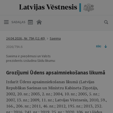
SADAĻAS
24.04.2026., Nr. 79A
(11:40)
Saeima
2026/79A.6
RĪKI
Saeima ir pieņēmusi un Valsts
prezidents izsludina šādu likumu:
Grozījumi Ūdens apsaimniekošanas likumā
Izdarīt Ūdens apsaimniekošanas likumā (Latvijas
Republikas Saeimas un Ministru Kabineta Ziņotājs,
2002, 20. nr.; 2003, 2. nr.; 2004, 10. nr.; 2005, 5. nr.;
2007, 13. nr.; 2009, 11. nr.; Latvijas Vēstnesis, 2010, 59.,
166., 206. nr.; 2011, 46. nr.; 2012, 195. nr.; 2013, 232.
nr.; 2016, 241. nr.; 2019, 25. nr.; 2020, 106. nr.) šādus