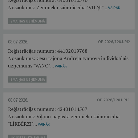
Reģistrācijas numurs: 49001010370
Nosaukums: Zemnieku saimniecība "VIĻŅI"...
VAIRĀK
IZMAIŅAS UZŅĒMUMĀ
08.07.2026.
OP 2026/128.URI2
Reģistrācijas numurs: 44102019768
Nosaukums: Cēsu rajona Andreja Ivanova individuālais
uzņēmums "VANO"...
VAIRĀK
IZMAIŅAS UZŅĒMUMĀ
08.07.2026.
OP 2026/128.URL1
Reģistrācijas numurs: 42401014567
Nosaukums: Viļānu pagasta zemnieku saimniecība
"LĪKBĒRZI"...
VAIRĀK
LIKVIDĒTS UZŅĒMUMS