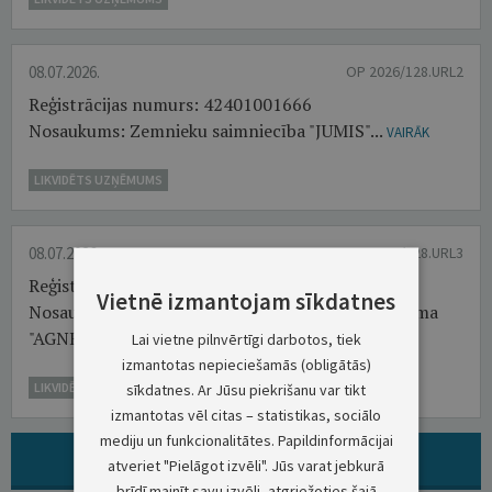
08.07.2026.
OP 2026/128.URL2
Reģistrācijas numurs: 42401001666
Nosaukums: Zemnieku saimniecība "JUMIS"...
VAIRĀK
LIKVIDĒTS UZŅĒMUMS
08.07.2026.
OP 2026/128.URL3
Reģistrācijas numurs: 44102004599
Vietnē izmantojam sīkdatnes
Nosaukums: Klagišas individuālais uzņēmums-firma
"AGNESE"...
Lai vietne pilnvērtīgi darbotos, tiek
VAIRĀK
izmantotas nepieciešamās (obligātās)
LIKVIDĒTS UZŅĒMUMS
sīkdatnes. Ar Jūsu piekrišanu var tikt
izmantotas vēl citas – statistikas, sociālo
mediju un funkcionalitātes. Papildinformācijai
ARHĪVS: VISI PAZIŅOJUMI ŠAJĀ GRUPĀ
atveriet "Pielāgot izvēli". Jūs varat jebkurā
brīdī mainīt savu izvēli, atgriežoties šajā