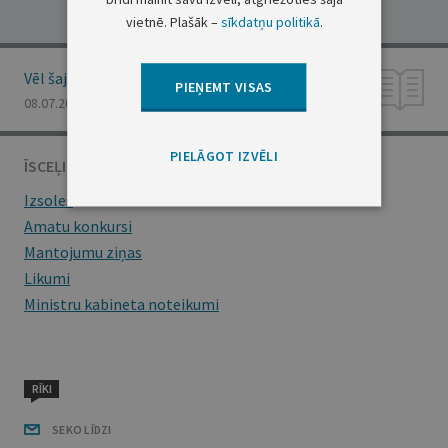
vietnē. Plašāk –
sīkdatņu politikā
.
Vēl šajā numurā
PIEŅEMT VISAS
08.07.2026., Nr. 128
PIELĀGOT IZVĒLI
ĪSCEĻI
Izsoles
Amatu konkursi
Mantojumu ziņas
Likumi
Ministru kabineta noteikumi
RĪKI
SEKO LĪDZI