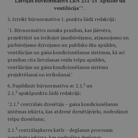
"Latvijas būvnormatīvs LBN 231-15 "Apsilde un
ventilācija"".
5. Izteikt būvnormatīva 1. punktu šādā redakcijā:
"1. Būvnormatīvs nosaka prasības, kas jāievēro,
projektējot un ierīkojot jaunbūvējamo, atjaunojamo un
pārbūvējamo dzīvojamo un publisko ēku apsildes,
ventilācijas un gaisa kondicionēšanas sistēmas, kā arī
prasības cita lietošanas veida telpu apsildes,
ventilācijas un gaisa kondicionēšanas sistēmu
projektēšanai un ierīkošanai."
2
6. Papildināt būvnormatīvu ar 2.1.
un
3
2.1.
apakšpunktu šādā redakcijā:
2
"2.1.
centrālais dzesētājs – gaisa kondicionēšanas
sistēmas iekārta, kas atdzesē dzesētājvielu, nodrošinot
telpu dzesēšanu;
3
2.1.
centrālapkures katls – degšanas procesam
paredzēta iekārta, kas nodrošina degšanas