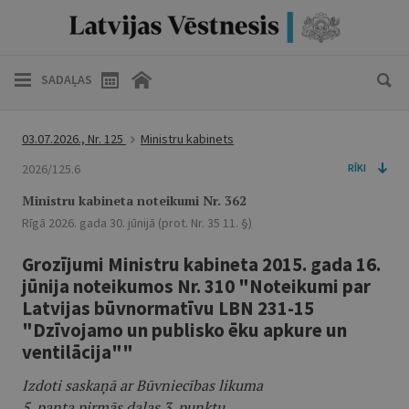
SADAĻAS
03.07.2026., Nr. 125
Ministru kabinets
2026/125.6
RĪKI
Ministru kabineta noteikumi Nr. 362
Rīgā 2026. gada 30. jūnijā (prot. Nr. 35 11. §)
Grozījumi Ministru kabineta 2015. gada 16.
jūnija noteikumos Nr. 310 "Noteikumi par
Latvijas būvnormatīvu LBN 231-15
"Dzīvojamo un publisko ēku apkure un
ventilācija""
Izdoti saskaņā ar Būvniecības likuma
5. panta pirmās daļas 3. punktu