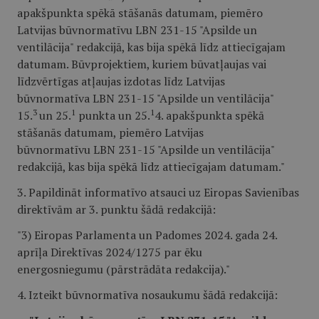
apakšpunkta spēkā stāšanās datumam, piemēro
Latvijas būvnormatīvu LBN 231-15 "Apsilde un
ventilācija" redakcijā, kas bija spēkā līdz attiecīgajam
datumam. Būvprojektiem, kuriem būvatļaujas vai
līdzvērtīgas atļaujas izdotas līdz Latvijas
būvnormatīva LBN 231-15 "Apsilde un ventilācija"
3
1
1
15.
un 25.
punkta un 25.
4. apakšpunkta spēkā
stāšanās datumam, piemēro Latvijas
būvnormatīvu LBN 231-15 "Apsilde un ventilācija"
redakcijā, kas bija spēkā līdz attiecīgajam datumam."
3. Papildināt informatīvo atsauci uz Eiropas Savienības
direktīvām ar 3. punktu šādā redakcijā:
"3) Eiropas Parlamenta un Padomes 2024. gada 24.
aprīļa Direktīvas 2024/1275 par ēku
energosniegumu (pārstrādāta redakcija)."
4. Izteikt būvnormatīva nosaukumu šādā redakcijā: