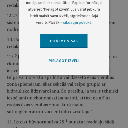
mediju un funkcionalitātes. Papildinformācijai
redakcijā:
atveriet "Pielāgot izvēli". Jūs varat jebkurā
1
"2.27.
ventilācijas sistēma – ēkas inženiertehniskā
brīdī mainīt savu izvēli, atgriežoties šajā
sistēma, kas ar dabiskiem vai mehāniskiem līdzekļiem
vietnē. Plašāk –
sīkdatņu politikā
.
nodrošina āra gaisa pievadi telpā;".
3
10. Papildināt būvnormatīvu ar 15.
punktu šādā
PIEŅEMT VISAS
redakcijā:
3
"15.
Jaunbūvējamu ēku, ja tas ir tehniski iespējami un
PIELĀGOT IZVĒLI
ekonomiski pamatoti, aprīko ar pašregulējošām
ierīcēm temperatūras atsevišķai regulēšanai katrā
telpā vai noteiktā apsildītā vai dzesētā ēkas vienības
zonā (piemēram, ēkas sekcijā vai telpu grupā) ar
hidraulisko līdzsvarošanu. Šo prasību, ja tas ir tehniski
iespējami un ekonomiski pamatoti, attiecina arī uz
esošas ēkas vienības zonu, kurā maina
siltumģeneratoru vai centrālo dzesētāju."
1
11. Izteikt būvnormatīva 25.
punkta ievaddaļu šādā