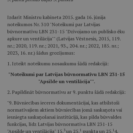
Izdarīt Ministru kabineta 2015. gada 16. jūnija
noteikumos Nr. 310 "Noteikumi par Latvijas
būvnormatīvu LBN 231-15 "Dzīvojamo un publisko ēku
apkure un ventilācija"" (Latvijas Vēstnesis, 2015, 119.
nr.; 2020, 119. nr.; 2021, 93., 204. nr.; 2022, 185. nr.;
2023, 16. nr.) šādus grozījumus:
1. Izteikt noteikumu nosaukumu šādā redakcijā:
"Noteikumi par Latvijas būvnormatīvu LBN 231-15
"Apsilde un ventilācija"".
2. Papildināt būvnormatīvu ar 9. punktu šādā redakcijā:
"9. Būvniecības ieceres dokumentācijai, kas atbilstoši
normatīvajiem aktiem būvniecības jomā saskaņota vai
iesniegta saskaņošanai institūcijā, kas pilda būvvaldes
funkcijas, līdz Latvijas būvnormatīva LBN 231-15
3
1
1
"Apsilde un ventilācija" 15.
un 25.
punkta un 25.
4.