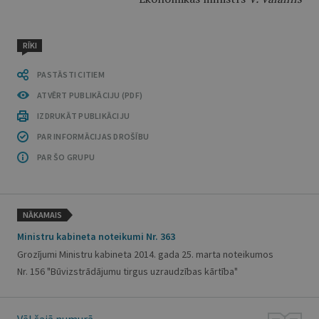
RĪKI
PASTĀSTI CITIEM
ATVĒRT PUBLIKĀCIJU (PDF)
IZDRUKĀT PUBLIKĀCIJU
PAR INFORMĀCIJAS DROŠĪBU
PAR ŠO GRUPU
NĀKAMAIS
Ministru kabineta noteikumi Nr. 363
Grozījumi Ministru kabineta 2014. gada 25. marta noteikumos
Nr. 156 "Būvizstrādājumu tirgus uzraudzības kārtība"