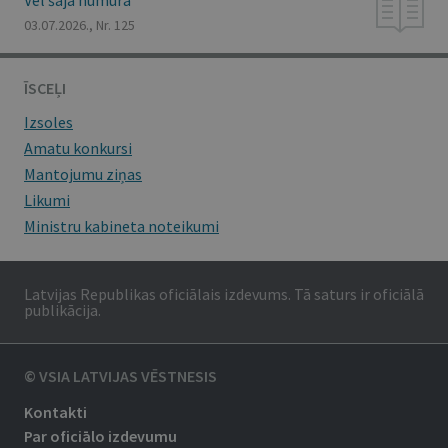
Vēl šajā numurā
03.07.2026., Nr. 125
ĪSCEĻI
Izsoles
Amatu konkursi
Mantojumu ziņas
Likumi
Ministru kabineta noteikumi
Latvijas Republikas oficiālais izdevums. Tā saturs ir oficiālā
publikācija.
© VSIA LATVIJAS VĒSTNESIS
Kontakti
Par oficiālo izdevumu