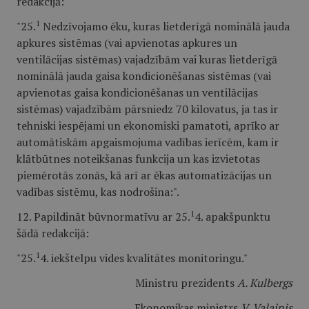
redakcijā:
1
"25.
Nedzīvojamo ēku, kuras lietderīgā nominālā jauda
apkures sistēmas (vai apvienotas apkures un
ventilācijas sistēmas) vajadzībām vai kuras lietderīgā
nominālā jauda gaisa kondicionēšanas sistēmas (vai
apvienotas gaisa kondicionēšanas un ventilācijas
sistēmas) vajadzībām pārsniedz 70 kilovatus, ja tas ir
tehniski iespējami un ekonomiski pamatoti, aprīko ar
automātiskām apgaismojuma vadības ierīcēm, kam ir
klātbūtnes noteikšanas funkcija un kas izvietotas
piemērotās zonās, kā arī ar ēkas automatizācijas un
vadības sistēmu, kas nodrošina:".
1
12. Papildināt būvnormatīvu ar 25.
4. apakšpunktu
šādā redakcijā:
1
"25.
4. iekštelpu vides kvalitātes monitoringu."
Ministru prezidents
A. Kulbergs
Ekonomikas ministrs
V. Valainis