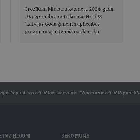
Grozījumi Ministru kabineta 2024. gada
10. septembra noteikumos Nr. 598
"Latvijas Goda ģimenes apliecības
programmas īstenošanas kārtība"
vijas Republikas oficiālais izdevums. Tā saturs ir oficiālā publikāc
IE PAZIŅOJUMI
SEKO MUMS