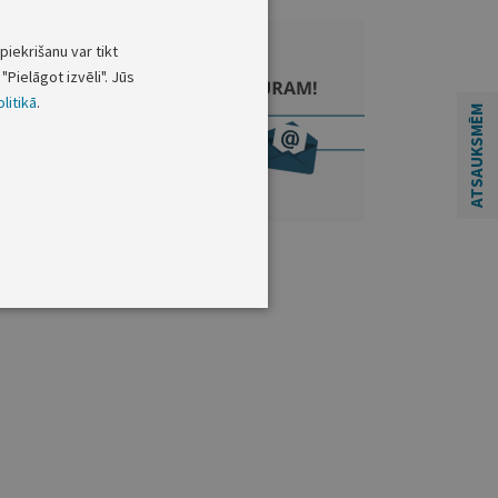
piekrišanu var tikt
"Pielāgot izvēli". Jūs
litikā
.
ATSAUKSMĒM