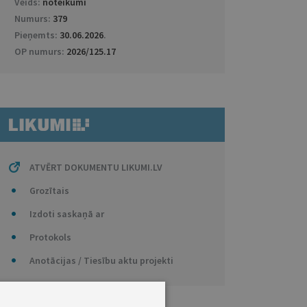
Veids:
noteikumi
Numurs:
379
Pieņemts:
30.06.2026
.
OP numurs:
2026/125.17
ATVĒRT DOKUMENTU LIKUMI.LV
Grozītais
Izdoti saskaņā ar
Protokols
Anotācijas / Tiesību aktu projekti