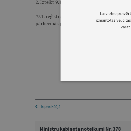
2. Izteikt 9.1. apakšpunktu šādā redakcijā:
Lai vietne pilnvēr
"9.1. reģistrā vai informatīvajā sistēmā pārba
izmantotas vēl citas 
pārliecinās par autotransporta līdzekļa atbils
varat 
Iepriekšējā
Ministru kabineta noteikumi Nr. 378