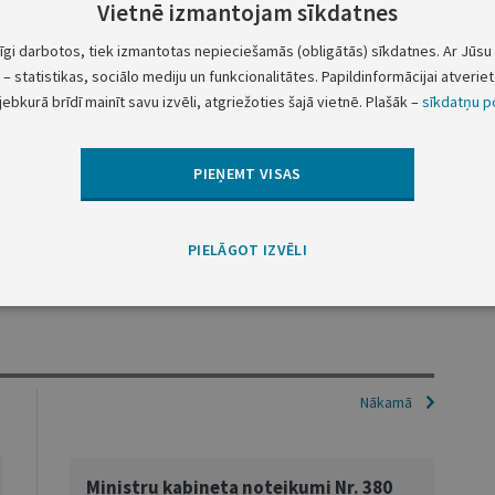
Vietnē izmantojam sīkdatnes
tīgi darbotos, tiek izmantotas nepieciešamās (obligātās) sīkdatnes. Ar Jūsu 
uda autotransporta līdzekļa reģistrācijas datus un
– statistikas, sociālo mediju un funkcionalitātes. Papildinformācijai atveriet 
tību dalībai ceļu satiksmē;".
jebkurā brīdī mainīt savu izvēli, atgriežoties šajā vietnē. Plašāk –
sīkdatņu po
Ministru prezidents
A. Kulbergs
PIEŅEMT VISAS
Zemkopības ministra pienākumu izpildītājs ‒
PIELĀGOT IZVĒLI
labklājības ministrs
R. Uzulnieks
Nākamā
Ministru kabineta noteikumi Nr. 380