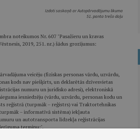
Izdoti saskaņā ar Autopārvadājumu likuma
51. panta trešo daļu
embra noteikumos Nr. 607 "Pasažieru un kravas
ēstnesis, 2019, 251. nr.) šādus grozījumus:
ārvadājuma veicēju (fiziskas personas vārdu, uzvārdu,
nas kods nav piešķirts, un deklarētās dzīvesvietas
strācijas numuru un juridisko adresi), elektroniskā
snieguma iesniedzēju (vārdu, uzvārdu, personas kodu un
ts reģistrā (turpmāk – reģistrs) vai Traktortehnikas
(turpmāk – informatīvā sistēma) iekļauta
numuru un autotransporta līdzekļa reģistrācijas
 derīguma termiņu;".