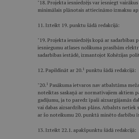
"18. Projekta iesniedzējs var iesniegt vairāk
minimālais plānotais attiecināmo izmaksu a
11. Izteikt 19. punktu šādā redakcijā:
"19. Projekta iesniedzējs kopā ar sadarbības p
iesniegumu atlases nolikuma prasībām elektr
sadarbības iestādē, izmantojot Kohēzijas poli
1
12. Papildināt ar 20.
punktu šādā redakcijā:
1
"20.
Pasākuma ietvaros nav atbalstāma meža i
noteiktas saskaņā ar normatīvajiem aktiem pa
gadījumu, ja to paredz īpaši aizsargājamās da
vai dabas aizsardzības plāns. Atbalsts netiek 
ar šo noteikumu 20. punktā minēto darbību ī
13. Izteikt 22.1. apakšpunktu šādā redakcijā: