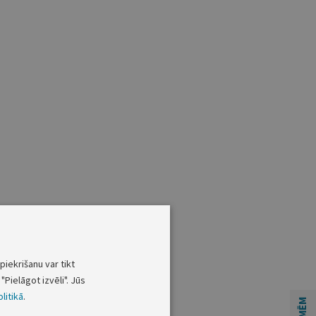
piekrišanu var tikt
"Pielāgot izvēli". Jūs
litikā
.