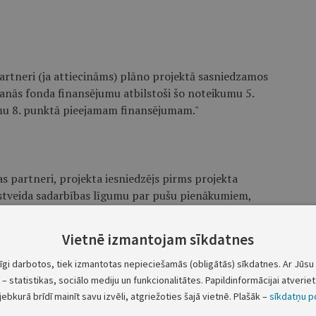
partneri (ja attiecināms) plāno projektā sasniedzamos
anās fonda finansējumu atbilstoši šo noteikumu 5.
mu 8. punktā pieejamam finansējumam."
as partneri, projekta iesniedzējs pirms projekta
kstveida sadarbības līgumu par pušu pienākumiem,
ātu un rādītāju sasniegšanā un šo noteikumu 30.
Vietnē izmantojam sīkdatnes
tīgi darbotos, tiek izmantotas nepieciešamās (obligātās) sīkdatnes. Ar Jūsu 
– statistikas, sociālo mediju un funkcionalitātes. Papildinformācijai atveriet 
ris (ja attiecināms):
jebkurā brīdī mainīt savu izvēli, atgriežoties šajā vietnē. Plašāk –
sīkdatņu po
ātu un rādītāju sasniegšanu tādā apjomā, kā noteikts