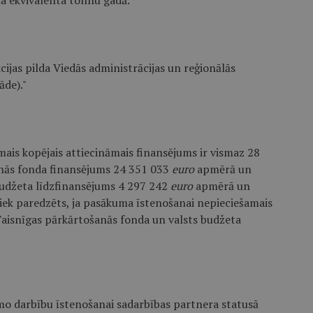
da ekvivalenta tonnu gadā."
cijas pilda Viedās administrācijas un reģionālās
āde)."
mais kopējais attiecināmais finansējums ir vismaz 28
šanās fonda finansējums 24 351 033
euro
apmērā un
 budžeta līdzfinansējums 4 297 242
euro
apmērā un
tiek paredzēts, ja pasākuma īstenošanai nepieciešamais
aisnīgas pārkārtošanās fonda un valsts budžeta
mo darbību īstenošanai sadarbības partnera statusā