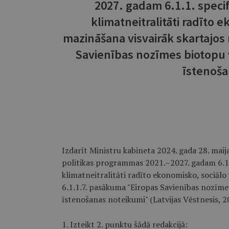
2027. gadam 6.1.1. speci
klimatneitralitāti radīto 
mazināšana visvairāk skartajos
Savienības nozīmes biotopu 
īstenoša
Izdarīt Ministru kabineta 2024. gada 28. maij
politikas programmas 2021.–2027. gadam 6.1.1
klimatneitralitāti radīto ekonomisko, sociālo
6.1.1.7. pasākuma "Eiropas Savienības nozīme
īstenošanas noteikumi" (Latvijas Vēstnesis, 2
1. Izteikt 2. punktu šādā redakcijā: