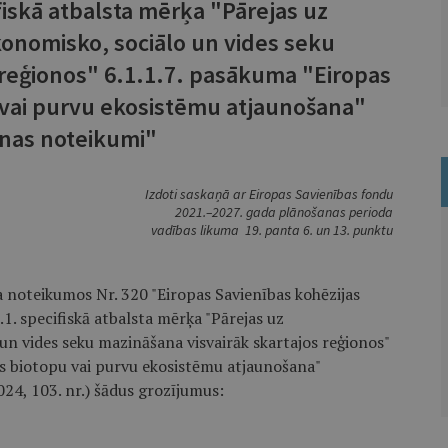
fiskā atbalsta mērķa "Pārejas uz
ekonomisko, sociālo un vides seku
 reģionos" 6.1.1.7. pasākuma "Eiropas
vai purvu ekosistēmu atjaunošana"
nas noteikumi"
Izdoti saskaņā ar Eiropas Savienības fondu
2021.–2027. gada plānošanas perioda
vadības likuma 19. panta 6. un 13. punktu
a noteikumos Nr. 320 "Eiropas Savienības kohēzijas
. specifiskā atbalsta mērķa "Pārejas uz
 un vides seku mazināšana visvairāk skartajos reģionos"
s biotopu vai purvu ekosistēmu atjaunošana"
024, 103. nr.) šādus grozījumus: