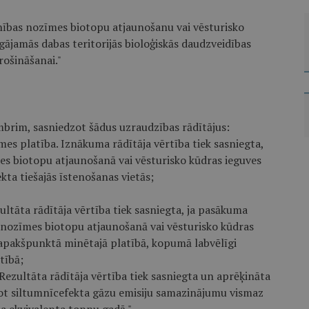
enības nozīmes biotopu atjaunošanu vai vēsturisko
argājamās dabas teritorijās bioloģiskās daudzveidības
ošināšanai."
mbrim, sasniedzot šādus uzraudzības rādītājus:
mes platība. Iznākuma rādītāja vērtība tiek sasniegta,
mes biotopu atjaunošanā vai vēsturisko kūdras ieguves
kta tiešajās īstenošanas vietās;
ultāta rādītāja vērtība tiek sasniegta, ja pasākuma
s nozīmes biotopu atjaunošanā vai vēsturisko kūdras
. apakšpunktā minētajā platībā, kopumā labvēlīgi
tībā;
 Rezultāta rādītāja vērtība tiek sasniegta un aprēķināta
zot siltumnīcefekta gāzu emisiju samazinājumu vismaz