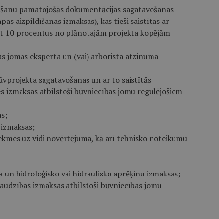
nošanu pamatojošās dokumentācijas sagatavošanas
s aizpildīšanas izmaksas), kas tieši saistītas ar
t 10 procentus no plānotajām projekta kopējām
as jomas eksperta un (vai) arborista atzinuma
ūvprojekta sagatavošanas un ar to saistītās
s izmaksas atbilstoši būvniecības jomu regulējošiem
s;
 izmaksas;
tekmes uz vidi novērtējuma, kā arī tehnisko noteikumu
a un hidroloģisko vai hidraulisko aprēķinu izmaksas;
audzības izmaksas atbilstoši būvniecības jomu