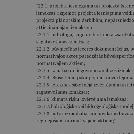
"22.1. projekta iesnieguma un projekta īste
izmaksas (izņemot projekta iesnieguma veidlapa
projektā plānotajām darbībām, nepārsniedzo
attiecināmajām izmaksām:
22.1.1. hidrologa, sugu un biotopu aizsardzīb
sagatavošanas izmaksas;
22.1.2. būvniecības ieceres dokumentācijas, b
normatīvajos aktos paredzētās būvekspertīze
normatīvajiem aktiem;
22.1.3. izmaksu un ieguvumu analīzes izmaksa
22.1.4. ekosistēmu pakalpojuma novērtējuma
22.1.5. ietekmes sākotnējā izvērtējuma un ie
sagatavošanas izmaksas;
22.1.6. klimata risku izvērtējuma izmaksas;
22.1.7. hidroloģiskā vai hidroģeoloģiskā modeļ
22.1.8. autoruzraudzības un būvdarbu būvuzr
regulējošiem normatīvajiem aktiem;".