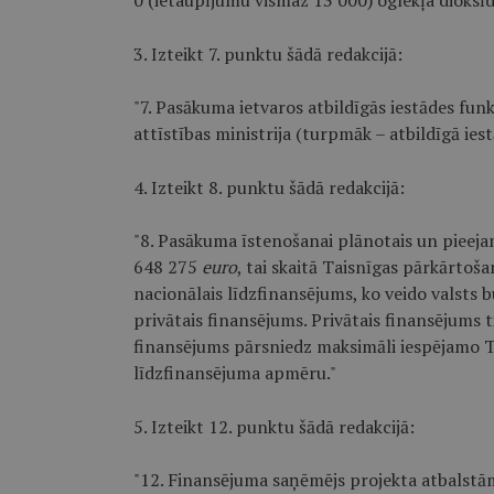
0 (ietaupījumu vismaz 13 000) oglekļa dioksī
3. Izteikt 7. punktu šādā redakcijā:
"7. Pasākuma ietvaros atbildīgās iestādes funk
attīstības ministrija (turpmāk – atbildīgā iest
4. Izteikt 8. punktu šādā redakcijā:
"8. Pasākuma īstenošanai plānotais un pieeja
648 275
euro
, tai skaitā Taisnīgas pārkārto
nacionālais līdzfinansējums, ko veido valsts
privātais finansējums. Privātais finansējums 
finansējums pārsniedz maksimāli iespējamo T
līdzfinansējuma apmēru."
5. Izteikt 12. punktu šādā redakcijā:
"12. Finansējuma saņēmējs projekta atbalstā