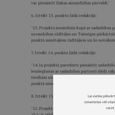
var piesaistīt Dabas aizsardzības pārvaldi."
6. Izteikt 13. punktu šādā redakcijā:
"13. Projekta iesniedzējs kopā ar sadarbības 
uzraudzības rādītājus un Taisnīgas pārkārtoš
punktā minētajiem rādītājiem un šo noteiku
7. Izteikt 14. punktu šādā redakcijā:
"14. Ja projektā paredzēts piesaistīt sadarbīb
iesniegšanas ar sadarbības partneri slēdz ra
tiesībām un atbildību projekta mērķa, rezult
punktā minēto prasību īstenošanā."
8. Izteikt 15. punktu šādā redakcijā:
Lai vietne pilnvēr
izmantotas vēl citas 
"15. Projekta iesniedzējs un sadarbības partne
varat 
15.1. ir atbildīgs par projekta mērķa, rezult