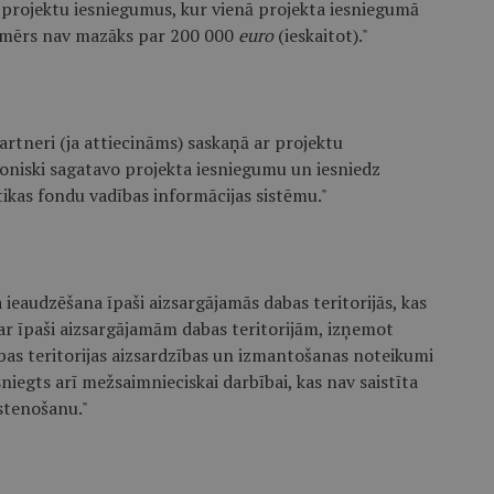
us projektu iesniegumus, kur vienā projekta iesniegumā
pmērs nav mazāks par 200 000
euro
(ieskaitot)."
artneri (ja attiecināms) saskaņā ar projektu
oniski sagatavo projekta iesniegumu un iesniedz
tikas fondu vadības informācijas sistēmu."
eaudzēšana īpaši aizsargājamās dabas teritorijās, kas
r īpaši aizsargājamām dabas teritorijām, izņemot
bas teritorijas aizsardzības un izmantošanas noteikumi
sniegts arī mežsaimnieciskai darbībai, kas nav saistīta
stenošanu."