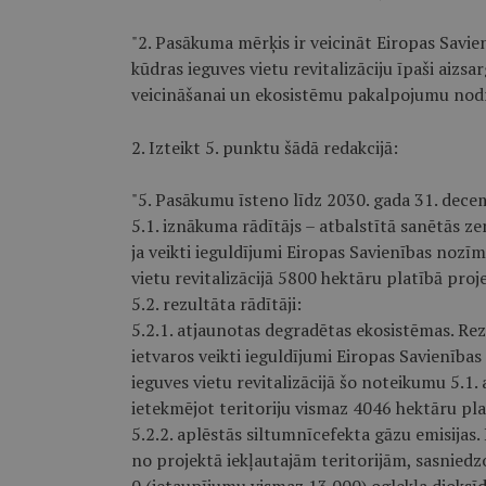
"2. Pasākuma mērķis ir veicināt Eiropas Savi
kūdras ieguves vietu revitalizāciju īpaši aizs
veicināšanai un ekosistēmu pakalpojumu nodr
2. Izteikt 5. punktu šādā redakcijā:
"5. Pasākumu īsteno līdz 2030. gada 31. dece
5.1. iznākuma rādītājs – atbalstītā sanētās ze
ja veikti ieguldījumi Eiropas Savienības nozī
vietu revitalizācijā 5800 hektāru platībā proje
5.2. rezultāta rādītāji:
5.2.1. atjaunotas degradētas ekosistēmas. Rez
ietvaros veikti ieguldījumi Eiropas Savienība
ieguves vietu revitalizācijā šo noteikumu 5.1
ietekmējot teritoriju vismaz 4046 hektāru pla
5.2.2. aplēstās siltumnīcefekta gāzu emisijas.
no projektā iekļautajām teritorijām, sasnied