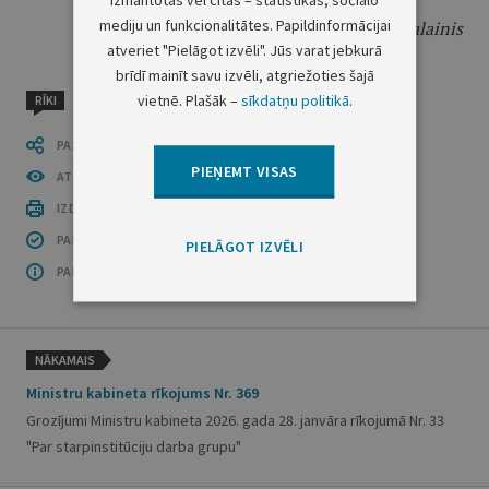
mediju un funkcionalitātes. Papildinformācijai
Ekonomikas ministrs
V. Valainis
atveriet "Pielāgot izvēli". Jūs varat jebkurā
brīdī mainīt savu izvēli, atgriežoties šajā
vietnē. Plašāk –
sīkdatņu politikā
.
RĪKI
PASTĀSTI CITIEM
PIEŅEMT VISAS
ATVĒRT PUBLIKĀCIJU (PDF)
IZDRUKĀT PUBLIKĀCIJU
PAR INFORMĀCIJAS DROŠĪBU
PIELĀGOT IZVĒLI
PAR ŠO GRUPU
NĀKAMAIS
Ministru kabineta rīkojums Nr. 369
Grozījumi Ministru kabineta 2026. gada 28. janvāra rīkojumā Nr. 33
"Par starpinstitūciju darba grupu"