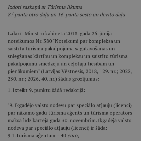
Izdoti saskaņā ar Tūrisma likuma
1
8.
panta otro daļu un 16. panta sesto un devīto daļu
Izdarīt Ministru kabineta 2018. gada 26. jūnija
noteikumos Nr. 380 "Noteikumi par kompleksa un
saistīta tūrisma pakalpojuma sagatavošanas un
sniegšanas kārtību un kompleksu un saistītu tūrisma
pakalpojumu sniedzēju un ceļotāju tiesībām un
pienākumiem" (Latvijas Vēstnesis, 2018, 129. nr.; 2022,
230. nr.; 2026, 40. nr.) šādus grozījumus:
1. Izteikt 9. punktu šādā redakcijā:
"9. Ikgadējo valsts nodevu par speciālo atļauju (licenci)
par nākamo gadu tūrisma aģents un tūrisma operators
maksā līdz kārtējā gada 30. novembrim. Ikgadējā valsts
nodeva par speciālo atļauju (licenci) ir šāda:
9.1. tūrisma aģentam – 40
euro
;