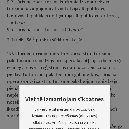
9.2. tūrisma operatoram, kurš sniedz kompleksus
tūrisma pakalpojumus tikai Latvijas Republikas,
Lietuvas Republikas un Igaunijas Republikas teritorijā,
– 60
euro
;
9.3. tūrisma operatoram – 500
euro
."
1
2. Izteikt 36.
punktu šādā redakcijā:
1
"36.
Pirms tūrisma operators vai saistītu tūrisma
pakalpojumu sniedzējs pēc speciālās atļaujas (licences)
izsniegšanas vai reģistrācijas datubāzē veic izmaiņas
piedāvāto tūrisma pakalpojumu galamērķos, tūrisma
operatora vai saistītu tūrisma pakalpojumu sniedzēja
pienākums ir informēt centru par izmaiņām un, ja
nepieciešams, palielināt nodrošinājumu atbilstoši šo
Vietnē izmantojam sīkdatnes
noteikumu 32., 34. vai 35. punktam vai samaksāt
ikgadējās valsts nodevas par speciālo atļauju (licenci)
Lai vietne pilnvērtīgi darbotos, tiek
starpību atbilstoši šo noteikumu 9. punktam."
izmantotas nepieciešamās (obligātās)
sīkdatnes. Ar Jūsu piekrišanu var tikt
Ministru prezidents
A. Kulbergs
izmantotas vēl citas – statistikas, sociālo