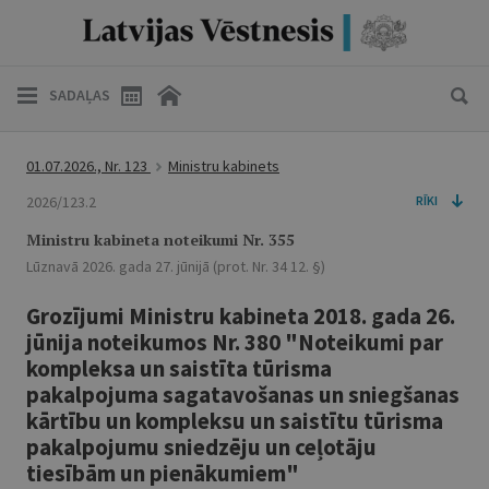
SADAĻAS
01.07.2026., Nr. 123
Ministru kabinets
2026/123.2
RĪKI
Ministru kabineta noteikumi Nr. 355
Lūznavā 2026. gada 27. jūnijā (prot. Nr. 34 12. §)
Grozījumi Ministru kabineta 2018. gada 26.
jūnija noteikumos Nr. 380 "Noteikumi par
kompleksa un saistīta tūrisma
pakalpojuma sagatavošanas un sniegšanas
kārtību un kompleksu un saistītu tūrisma
pakalpojumu sniedzēju un ceļotāju
tiesībām un pienākumiem"