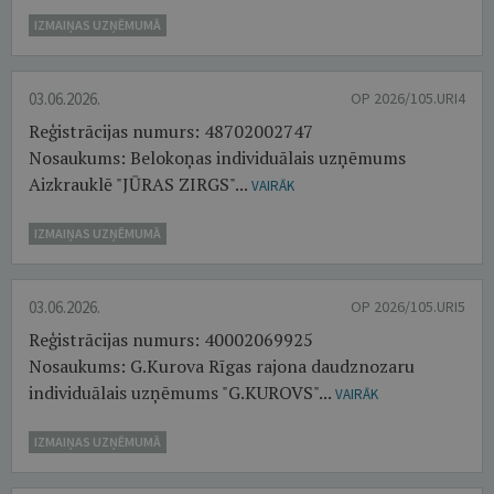
IZMAIŅAS UZŅĒMUMĀ
03.06.2026.
OP 2026/105.URI4
Reģistrācijas numurs: 48702002747
Nosaukums: Belokoņas individuālais uzņēmums
Aizkrauklē "JŪRAS ZIRGS"...
VAIRĀK
IZMAIŅAS UZŅĒMUMĀ
03.06.2026.
OP 2026/105.URI5
Reģistrācijas numurs: 40002069925
Nosaukums: G.Kurova Rīgas rajona daudznozaru
individuālais uzņēmums "G.KUROVS"...
VAIRĀK
IZMAIŅAS UZŅĒMUMĀ