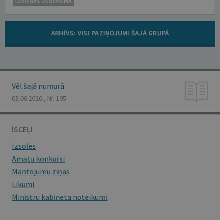
IZMAIŅAS UZŅĒMUMĀ
ARHĪVS: VISI PAZIŅOJUMI ŠAJĀ GRUPĀ
Vēl šajā numurā
03.06.2026., Nr. 105
ĪSCEĻI
Izsoles
Amatu konkursi
Mantojumu ziņas
Likumi
Ministru kabineta noteikumi