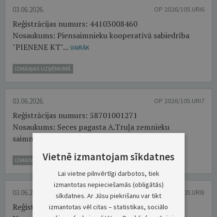
03.06.2026.
OP 2026/105.URI6
Reģistrācijas numurs: 44103008460
Nosaukums: Piensaimnieku kooperatīvā sabiedrība
"PIENENE KT"...
VAIRĀK
IZMAIŅAS UZŅĒMUMĀ
03.06.2026.
OP 2026/105.URI7
Reģistrācijas numurs: 58701001271
Nosaukums: Seces pagasta A.Truļa zemnieku
saimniecība "STRIGAS"...
VAIRĀK
Vietnē izmantojam sīkdatnes
IZMAIŅAS UZŅĒMUMĀ
Lai vietne pilnvērtīgi darbotos, tiek
izmantotas nepieciešamās (obligātās)
03.06.2026.
OP 2026/105.URI8
sīkdatnes. Ar Jūsu piekrišanu var tikt
Reģistrācijas numurs: 40003272996
izmantotas vēl citas – statistikas, sociālo