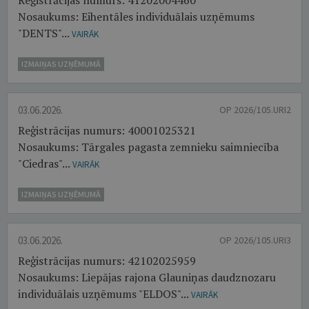
Reģistrācijas numurs: 41202004460
Nosaukums: Eihentāles individuālais uzņēmums
"DENTS"...
VAIRĀK
IZMAIŅAS UZŅĒMUMĀ
03.06.2026.
OP 2026/105.URI2
Reģistrācijas numurs: 40001025321
Nosaukums: Tārgales pagasta zemnieku saimniecība
"Ciedras"...
VAIRĀK
IZMAIŅAS UZŅĒMUMĀ
03.06.2026.
OP 2026/105.URI3
Reģistrācijas numurs: 42102025959
Nosaukums: Liepājas rajona Glauniņas daudznozaru
individuālais uzņēmums "ELDOS"...
VAIRĀK