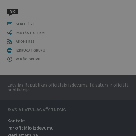
RĪKI
SEKO LĪDZI
PASTĀSTI CITIEM
ABONĒ RSS
IZDRUKĀT GRUPU
PAR ŠO GRUPU
Latvijas Republikas oficiālais izdevums. Tā saturs ir oficiālā
publikācija.
© VSIA LATVIJAS VĒSTNESIS
Kontakti
Par oficiālo izdevumu
Piekļūstamība