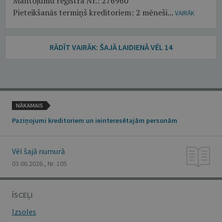
Mantojumu reģistra Nr.: 276960
Pieteikšanās termiņš kreditoriem: 2 mēneši...
VAIRĀK
RĀDĪT VAIRĀK: ŠAJĀ LAIDIENĀ VĒL 14
NĀKAMAIS
Paziņojumi kreditoriem un ieinteresētajām personām
Vēl šajā numurā
03.06.2026., Nr. 105
ĪSCEĻI
Izsoles