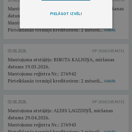
Mantojuma atstājējs: JEĻENA MAĻINOVSKA, miršanas
PIELĀGOT IZVĒLI
datums 24.04.2026.
Mantojumu reģistra Nr.: 276941
Pieteikšanās termiņš kreditoriem: 2 mēneši...
VAIRĀK
03.06.2026.
OP 2026/105.MZ31
Mantojuma atstājējs: BIRUTA KALNIŅA, miršanas
datums 19.03.2026.
Mantojumu reģistra Nr.: 276942
Pieteikšanās termiņš kreditoriem: 2 mēneši...
VAIRĀK
03.06.2026.
OP 2026/105.MZ32
Mantojuma atstājējs: ALDIS LAGZDIŅŠ, miršanas
datums 29.04.2026.
Mantojumu reģistra Nr.: 276943
Pieteikšanās termiņš kreditoriem: 2 mēneši...