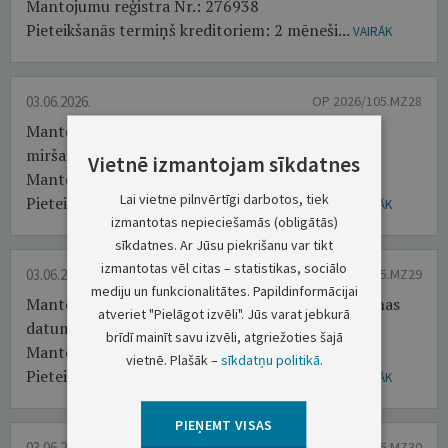
Mantojumu reģistra Nr.: 276938
Pieteikšanās termiņš kreditoriem: 2 mēneši...
VAIRĀK
03.06.2026.
OP 2026/105.MZ28
Mantojuma atstājējs: LAIMONIS SEMIČENKOVS,
miršanas datums 13.03.2026.
Vietnē izmantojam sīkdatnes
Mantojumu reģistra Nr.: 276939
Lai vietne pilnvērtīgi darbotos, tiek
Pieteikšanās termiņš kreditoriem: 2 mēneši...
VAIRĀK
izmantotas nepieciešamās (obligātās)
sīkdatnes. Ar Jūsu piekrišanu var tikt
izmantotas vēl citas – statistikas, sociālo
03.06.2026.
OP 2026/105.MZ29
mediju un funkcionalitātes. Papildinformācijai
Mantojuma atstājējs: BORISS IGNATJEVS, miršanas
atveriet "Pielāgot izvēli". Jūs varat jebkurā
datums 22.05.2019.
brīdī mainīt savu izvēli, atgriežoties šajā
Mantojumu reģistra Nr.: 276940
vietnē. Plašāk –
sīkdatņu politikā
.
Pieteikšanās termiņš kreditoriem: 2 mēneši...
VAIRĀK
PIEŅEMT VISAS
03.06.2026.
OP 2026/105.MZ30