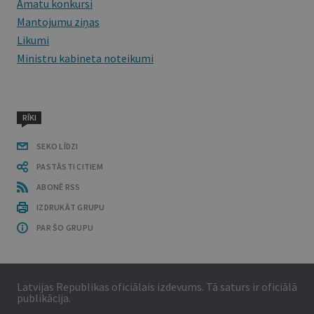
Amatu konkursi
Mantojumu ziņas
Likumi
Ministru kabineta noteikumi
RĪKI
SEKO LĪDZI
PASTĀSTI CITIEM
ABONĒ RSS
IZDRUKĀT GRUPU
PAR ŠO GRUPU
Latvijas Republikas oficiālais izdevums. Tā saturs ir oficiālā
publikācija.