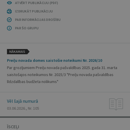
ATVĒRT PUBLIKĀCIJU (PDF)
IZDRUKĀT PUBLIKĀCIJU
PAR INFORMĀCIJAS DROŠĪBU
PAR ŠO GRUPU
NĀKAMAIS
Preiļu novada domes saistošie noteikumi Nr. 2026/10
Par grozījumiem Preiļu novada pašvaldības 2025. gada 31. marta
saistošajos noteikumos Nr. 2025/3 "Preiļu novada pašvaldības
līdzdalības budžeta nolikums"
Vēl šajā numurā
03.06.2026., Nr. 105
ĪSCEĻI