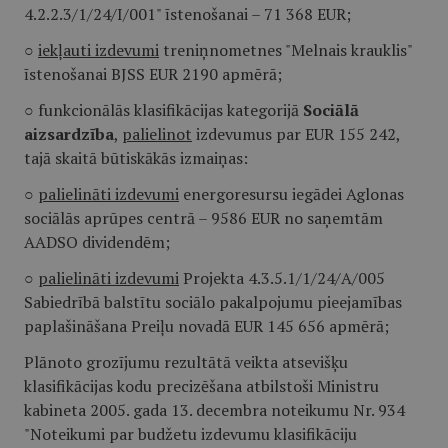
4.2.2.3/1/24/I/001" īstenošanai – 71 368 EUR;
○
iekļauti izdevumi
treniņnometnes "Melnais krauklis"
īstenošanai BJSS EUR 2190 apmērā;
○ funkcionālās klasifikācijas kategorijā
Sociālā
aizsardzība
,
palielinot
izdevumus par EUR 155 242,
tajā skaitā būtiskākās izmaiņas:
○
palielināti izdevumi
energoresursu iegādei Aglonas
sociālās aprūpes centrā – 9586 EUR no saņemtām
AADSO dividendēm;
○
palielināti izdevumi
Projekta 4.3.5.1/1/24/A/005
Sabiedrībā balstītu sociālo pakalpojumu pieejamības
paplašināšana Preiļu novadā EUR 145 656 apmērā;
Plānoto grozījumu rezultātā veikta atsevišķu
klasifikācijas kodu precizēšana atbilstoši Ministru
kabineta 2005. gada 13. decembra noteikumu Nr. 934
"Noteikumi par budžetu izdevumu klasifikāciju