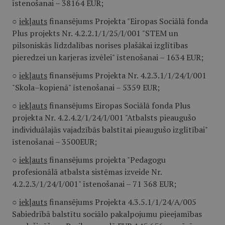
īstenošanai – 38164 EUR;
○
iekļauts
finansējums Projekta "Eiropas Sociālā fonda
Plus projekts Nr. 4.2.2.1/1/25/I/001 "STEM un
pilsoniskās līdzdalības norises plašākai izglītības
pieredzei un karjeras izvēlei" īstenošanai – 1634 EUR;
○
iekļauts
finansējums Projekta Nr. 4.2.3.1/1/24/I/001
"Skola–kopienā" īstenošanai – 5359 EUR;
○
iekļauts
finansējums Eiropas Sociālā fonda Plus
projekta Nr. 4.2.4.2/1/24/I/001 "Atbalsts pieaugušo
individuālajās vajadzībās balstītai pieaugušo izglītībai"
īstenošanai – 3500EUR;
○
iekļauts
finansējums projekta "Pedagogu
profesionālā atbalsta sistēmas izveide Nr.
4.2.2.3/1/24/I/001" īstenošanai – 71 368 EUR;
○
iekļauts
finansējums Projekta 4.3.5.1/1/24/A/005
Sabiedrībā balstītu sociālo pakalpojumu pieejamības