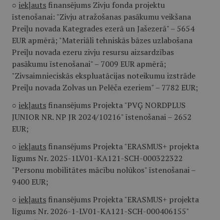
○
iekļauts
finansējums Zivju fonda projektu
īstenošanai: "Zivju atražošanas pasākumu veikšana
Preiļu novada Kategrades ezerā un Jašezerā" – 5654
EUR apmērā; "Materiāli tehniskās bāzes uzlabošana
Preiļu novada ezeru zivju resursu aizsardzības
pasākumu īstenošanai" – 7009 EUR apmērā;
"Zivsaimnieciskās ekspluatācijas noteikumu izstrāde
Preiļu novada Zolvas un Pelēča ezeriem" – 7782 EUR;
○
iekļauts
finansējums Projekta "PVĢ NORDPLUS
JUNIOR NR. NP JR 2024/10216" īstenošanai – 2652
EUR;
○
iekļauts
finansējums Projekta "ERASMUS+ projekta
līgums Nr. 2025-1LV01-KA121-SCH-000322322
"Personu mobilitātes mācību nolūkos" īstenošanai –
9400 EUR;
○
iekļauts
finansējums Projekta "ERASMUS+ projekta
līgums Nr. 2026-1-LV01-KA121-SCH-000406155"