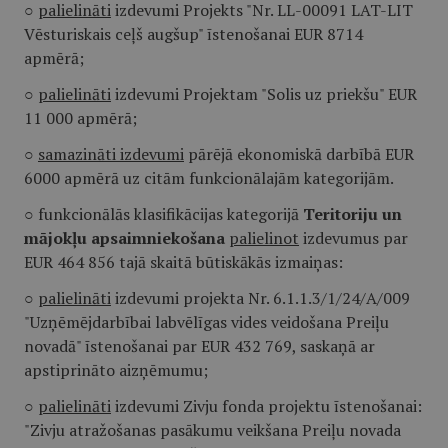
○
palielināti
izdevumi Projekts "Nr. LL-00091 LAT-LIT
Vēsturiskais ceļš augšup" īstenošanai EUR 8714
apmērā;
○
palielināti
izdevumi Projektam "Solis uz priekšu" EUR
11 000 apmērā;
○
samazināti izdevumi
pārējā ekonomiskā darbībā EUR
6000 apmērā uz citām funkcionālajām kategorijām.
○ funkcionālās klasifikācijas kategorijā
Teritoriju un
mājokļu apsaimniekošana
palielinot
izdevumus par
EUR 464 856 tajā skaitā būtiskākās izmaiņas:
○
palielināti
izdevumi projekta
Nr. 6.1.1.3/1/24/A/009
"Uzņēmējdarbībai labvēlīgas vides veidošana Preiļu
novadā" īstenošanai par EUR 432 769, saskaņā ar
apstiprināto aizņēmumu;
○
palielināti
izdevumi Zivju fonda projektu īstenošanai:
"Zivju atražošanas pasākumu veikšana Preiļu novada