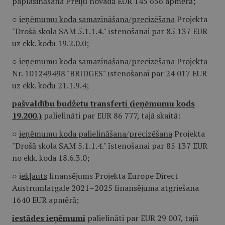
paplašināšana Preiļu novadā EUR 145 656 apmērā;
○
ieņēmumu koda samazināšana/precizēšana
Projekta
"Drošā skola SAM 5.1.1.4." īstenošanai par 85 137 EUR
uz ekk. kodu 19.2.0.0;
○
ieņēmumu koda samazināšana/precizēšana
Projekta
Nr. 101249498 "BRIDGES" īstenošanai par 24 017 EUR
uz ekk. kodu 21.1.9.4;
pašvaldību budžetu transferti (ieņēmumu kods
19.200.)
palielināti par EUR 86 777, tajā skaitā:
○
ieņēmumu koda palielināšana/precizēšana
Projekta
"Drošā skola SAM 5.1.1.4." īstenošanai par 85 137 EUR
no ekk. koda 18.6.3.0;
○ i
ekļauts
finansējums Projekta Europe Direct
Austrumlatgale 2021–2025 finansējuma atgriešana
1640 EUR apmērā;
iestādes ieņēmumi
palielināti par EUR 29 007, tajā