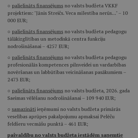
○
palielināts finansējums
no valsts budžeta VKKF
projektiem: "Jānis Streičs. Veca mīlestība nerūs…" – 10
000 EUR;
○
palielināts finansējums
no valsts budžeta pedagogu
tālākizglītības un metodiskā centra funkciju
nodrošināšanai – 4257 EUR;
○
palielināts finansējums
no valsts budžeta pedagogu
profesionālās kompetences pilnveidei un vardarbības
novēršanas un labbūtības veicināšanas pasākumiem –
2473 EUR;
○
palielināts finansējums
no valsts budžeta, 2026. gada
Saeimas vēlēšanu nodrošināšanai – 109 940 EUR;
○
samazināti
ieņēmumi no valsts budžeta primārās
veselības aprūpes pakalpojumu apmaksai Pelēču
feldšeru vecmāšu punktā – 461 EUR;
pašvaldību no valsts budžeta iestādēm saņemtie