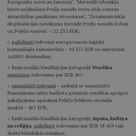
Kategrades ezerā un Jašezerā", "Materiāli tehniskās
bāzes uzlabošana Preiļu novada ezeru zivju resursu
aizsardzības pasākumu īstenošanai", "Zivsaimnieciskās
ekspluatācijas noteikumu izstrāde Preiļu novada Zolvas
un Pelēča ezeriem" – 22 232 EUR;
○
palielināti
izdevumi energoresursu iegādei
komunālajās saimniecībās – 10 227 EUR no saņemtām
AADSO dividendēm;
○ funkcionālās klasifikācijas kategorijā
Veselība
samazinot
izdevumus par EUR 461:
○
samazināti izdevumi
– saskaņā ar samazināto
finansējumu valsts budžeta primārās veselības aprūpes
pakalpojumu apmaksai Pelēču feldšeru vecmāšu
punktā – 461 EUR;
○ funkcionālās klasifikācijas kategorijā
Atpūta, kultūra
un reliģija
,
palielinot
izdevumus par EUR 18 459 tajā
skaitā būtiskākās izmaiņas: