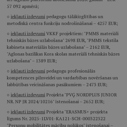
57 092 apmērā;
○
iekļauti izdevumi
pedagogu tālākizglītības un
metodiskā centra funkciju nodrošināšanai – 4257 EUR;
○
iekļauti izdevumi
VKKF projektiem: "PMMS materiāli
tehniskās bāzes uzlabošana" 2698 EUR, "PMMS tekstila
kabineta materiālās bāzes uzlabošana" – 2162 EUR,
"Aglonas bazilikas Kora skolas materiāli tehniskās bāzes
uzlabošana" – 1389 EUR;
○
iekļauti izdevumi
pedagogu profesionālās
kompetences pilnveidei un vardarbības novēršanas un
labbūtības veicināšanas pasākumiem – 2473 EUR;
○
iekļauti izdevumi
Projekta "PVĢ NORDPLUS JUNIOR
NR. NP JR 2024/10216" īstenošanai – 2652 EUR;
○
iekļauti izdevumi
Projekta "ERASMUS+ projekta
līgums Nr. 2025-1LV01-KA121-SCH-000322322
"Personu mobilitātes mācību nolūkos" īstenošanai –