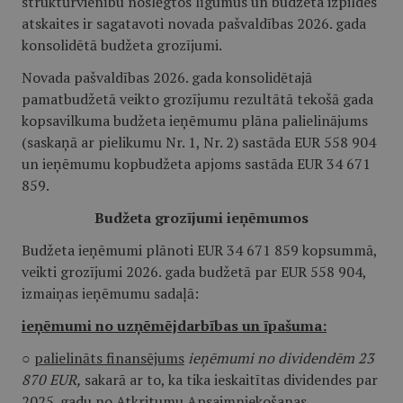
struktūrvienību noslēgtos līgumus un budžeta izpildes
atskaites ir sagatavoti novada pašvaldības 2026. gada
konsolidētā budžeta grozījumi.
Novada pašvaldības 2026. gada konsolidētajā
pamatbudžetā veikto grozījumu rezultātā tekošā gada
kopsavilkuma budžeta ieņēmumu plāna palielinājums
(saskaņā ar pielikumu Nr. 1, Nr. 2) sastāda EUR 558 904
un ieņēmumu kopbudžeta apjoms sastāda EUR 34 671
859.
Budžeta grozījumi ieņēmumos
Budžeta ieņēmumi plānoti EUR 34 671 859 kopsummā,
veikti grozījumi 2026. gada budžetā par EUR 558 904,
izmaiņas ieņēmumu sadaļā:
ieņēmumi no uzņēmējdarbības un īpašuma:
○
palielināts finansējums
ieņēmumi no dividendēm 23
870 EUR,
sakarā ar to, ka tika ieskaitītas dividendes par
2025. gadu no Atkritumu Apsaimniekošanas