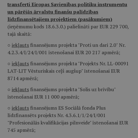
transferti Eiropas Savienības politiku instrumentu
un pārējās ārvalstu finanšu palīdzības
līdzfinansētajiem projektiem (pasākumiem)
(ieņēmumu kods 18.6.3.0.) palielināti par
EUR 229 700,
tajā skaitā:
○
iekļauts
finansējums projekta "Proti un dari 2.0" Nr.
4.2.3.4/I/24/I/001 īstenošanai EUR 20 217 apmērā;
○
iekļauts
finansējums projekta "Projekts Nr. LL-00091
LAT-LIT Vēsturiskais ceļš augšup" īstenošanai EUR
8714 apmērā;
○
iekļauts
finansējums projekta "Solis uz brīvību"
īstenošanai EUR 11 000 apmērā;
○
iekļauts
finansējums ES Sociālā fonda Plus
līdzfinansēts projekts Nr. 4.3.6.1/1/24/I/001
"Profesionālās kvalifikācijas pilnveide" īstenošanai EUR
745 apmērā;