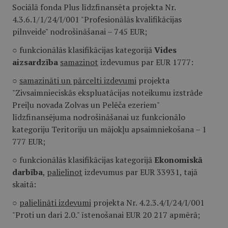
Sociālā fonda Plus līdzfinansēta projekta Nr.
4.3.6.1/1/24/I/001 "Profesionālās kvalifikācijas
pilnveide" nodrošināšanai – 745 EUR;
○ funkcionālās klasifikācijas kategorijā
Vides
aizsardzība
samazinot
izdevumus par EUR 1777:
○
samazināti un pārcelti izdevumi
projekta
"Zivsaimnieciskās ekspluatācijas noteikumu izstrāde
Preiļu novada Zolvas un Pelēča ezeriem"
līdzfinansējuma nodrošināšanai uz funkcionālo
kategoriju Teritoriju un mājokļu apsaimniekošana – 1
777 EUR;
○ funkcionālās klasifikācijas kategorijā
Ekonomiskā
darbība
,
palielinot
izdevumus par EUR 33931, tajā
skaitā:
○
palielināti izdevumi
projekta Nr. 4.2.3.4/I/24/I/001
"Proti un dari 2.0." īstenošanai EUR 20 217 apmērā;