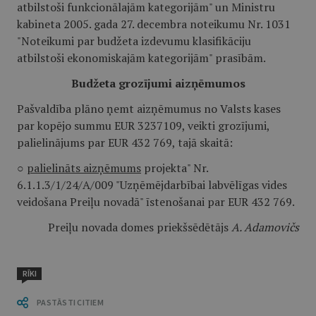
atbilstoši funkcionālajām kategorijām" un Ministru
kabineta 2005. gada 27. decembra noteikumu Nr. 1031
"Noteikumi par budžeta izdevumu klasifikāciju
atbilstoši ekonomiskajām kategorijām" prasībām.
Budžeta grozījumi aizņēmumos
Pašvaldība plāno ņemt aizņēmumus no Valsts kases
par kopējo summu EUR 3237109, veikti grozījumi,
palielinājums par EUR 432 769, tajā skaitā:
○
palielināts aizņēmums
projekta" Nr.
6.1.1.3/1/24/A/009 "Uzņēmējdarbībai labvēlīgas vides
veidošana Preiļu novadā" īstenošanai par EUR 432 769.
Preiļu novada domes priekšsēdētājs
A. Adamovičs
RĪKI
PASTĀSTI CITIEM