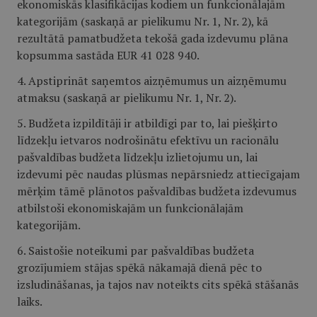
ekonomiskās klasifikācijas kodiem un funkcionālajām
kategorijām (saskaņā ar pielikumu Nr. 1, Nr. 2), kā
rezultātā pamatbudžeta tekošā gada izdevumu plāna
kopsumma sastāda EUR 41 028 940.
4. Apstiprināt saņemtos aizņēmumus un aizņēmumu
atmaksu (saskaņā ar pielikumu Nr. 1, Nr. 2).
5. Budžeta izpildītāji ir atbildīgi par to, lai piešķirto
līdzekļu ietvaros nodrošinātu efektīvu un racionālu
pašvaldības budžeta līdzekļu izlietojumu un, lai
izdevumi pēc naudas plūsmas nepārsniedz attiecīgajam
mērķim tāmē plānotos pašvaldības budžeta izdevumus
atbilstoši ekonomiskajām un funkcionālajām
kategorijām.
6. Saistošie noteikumi par pašvaldības budžeta
grozījumiem stājas spēkā nākamajā dienā pēc to
izsludināšanas, ja tajos nav noteikts cits spēkā stāšanās
laiks.