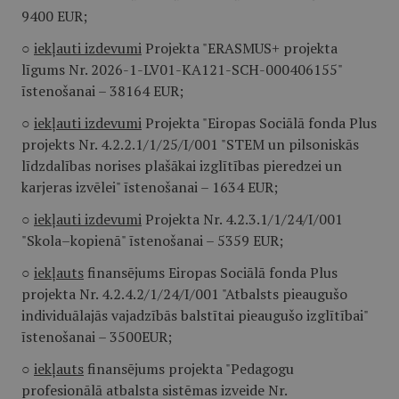
9400 EUR;
○
iekļauti izdevumi
Projekta "ERASMUS+ projekta
līgums Nr. 2026-1-LV01-KA121-SCH-000406155"
īstenošanai – 38164 EUR;
○
iekļauti izdevumi
Projekta "Eiropas Sociālā fonda Plus
projekts Nr. 4.2.2.1/1/25/I/001 "STEM un pilsoniskās
līdzdalības norises plašākai izglītības pieredzei un
karjeras izvēlei" īstenošanai – 1634 EUR;
○
iekļauti izdevumi
Projekta Nr. 4.2.3.1/1/24/I/001
"Skola–kopienā" īstenošanai – 5359 EUR;
○
iekļauts
finansējums Eiropas Sociālā fonda Plus
projekta Nr. 4.2.4.2/1/24/I/001 "Atbalsts pieaugušo
individuālajās vajadzībās balstītai pieaugušo izglītībai"
īstenošanai – 3500EUR;
○
iekļauts
finansējums projekta "Pedagogu
profesionālā atbalsta sistēmas izveide Nr.