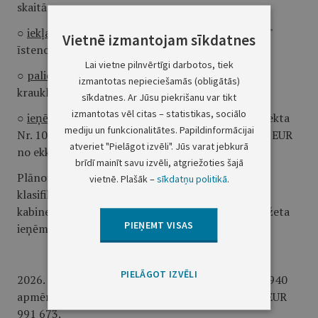
skaitā:
○
iekļauts
finansējums Projekta "Stāsti, kas paliek"
Vietnē izmantojam sīkdatnes
īstenošanai EUR 2800 apmērā;
Lai vietne pilnvērtīgi darbotos, tiek
○
palielināti ieņēmumi
treniņnometnes "Melnais
izmantotas nepieciešamās (obligātās)
krauklis" īstenošanai EUR 2190 apmērā;
sīkdatnes. Ar Jūsu piekrišanu var tikt
izmantotas vēl citas – statistikas, sociālo
○
ieņēmumu koda palielināšana/precizēšana
Projekta
mediju un funkcionalitātes. Papildinformācijai
Nr. 101249498 "BRIDGES" īstenošanai par 24 017 EUR
atveriet "Pielāgot izvēli". Jūs varat jebkurā
no ekk. koda 18.6.3.0.
brīdī mainīt savu izvēli, atgriežoties šajā
Plānoto grozījumu rezultātā veikta atsevišķu
vietnē. Plašāk –
sīkdatņu politikā
.
klasifikācijas kodu precizēšana atbilstoši Ministru
kabineta noteikumu Nr. 1032 "Noteikumi par budžeta
PIEŅEMT VISAS
ieņēmumu klasifikāciju" prasībām.
Budžeta grozījumi izdevumos
PIELĀGOT IZVĒLI
2026. gadā budžetā plānoti izdevumi EUR 41 028 940
apmērā, veikti grozījumi 2026. gada budžetā par EUR
991 673.