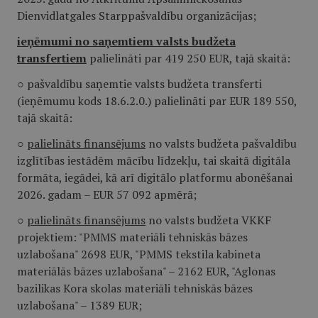
Dienvidlatgales Starppašvaldību organizācijas;
ieņēmumi no saņemtiem valsts budžeta
transfertiem
palielināti par 419 250 EUR, tajā skaitā:
○ pašvaldību saņemtie valsts budžeta transferti
(ieņēmumu kods 18.6.2.0.) palielināti par EUR 189 550,
tajā skaitā:
○
palielināts finansējums
no valsts budžeta pašvaldību
izglītības iestādēm mācību līdzekļu, tai skaitā digitāla
formāta, iegādei, kā arī digitālo platformu abonēšanai
2026. gadam – EUR 57 092 apmērā;
○
palielināts finansējums
no valsts budžeta VKKF
projektiem: "PMMS materiāli tehniskās bāzes
uzlabošana" 2698 EUR, "PMMS tekstila kabineta
materiālās bāzes uzlabošana" – 2162 EUR, "Aglonas
bazilikas Kora skolas materiāli tehniskās bāzes
uzlabošana" – 1389 EUR;