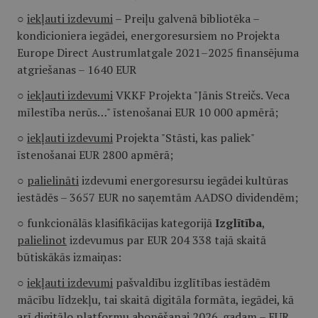
○
iekļauti izdevumi
– Preiļu galvenā bibliotēka –
kondicioniera iegādei, energoresursiem no Projekta
Europe Direct Austrumlatgale 2021–2025 finansējuma
atgriešanas – 1640 EUR
○
iekļauti izdevumi
VKKF Projekta "Jānis Streičs. Veca
mīlestība nerūs…" īstenošanai EUR 10 000 apmērā;
○
iekļauti izdevumi
Projekta "Stāsti, kas paliek"
īstenošanai EUR 2800 apmērā;
○
palielināti
izdevumi energoresursu iegādei kultūras
iestādēs – 3657 EUR no saņemtām AADSO dividendēm;
○ funkcionālās klasifikācijas kategorijā
Izglītība
,
palielinot
izdevumus par EUR 204 338 tajā skaitā
būtiskākās izmaiņas:
○
iekļauti izdevumi
pašvaldību izglītības iestādēm
mācību līdzekļu, tai skaitā digitāla formāta, iegādei, kā
arī digitālo platformu abonēšanai 2026. gadam – EUR