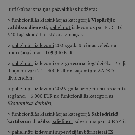
Būtiskākās izmaiņas pašvaldības budžetā:
○ funkcionālās klasifikācijas kategorijā
Vispārējie
valdības dienesti
,
palielinot
izdevumus par EUR 116
340 tajā skaitā būtiskākās izmaiņas:
○
palielināti izdevumi
2026.gada Saeimas vēlēšanu
nodrošināšanai – 109 940 EUR;
○
palielināti
izdevumi energoresursu iegādei ēkai Preiļi,
Raiņa bulvārī 24 – 400 EUR no saņemtām AADSO
dividendēm;
○
palielināti izdevumi
2026. gada aizņēmumu procentu
segšanai – 6 000 EUR no funkcionālās kategorijas
Ekonomiskā darbība
;
○ funkcionālās klasifikācijas kategorijā
Sabiedriskā
kārtība un drošība
palielinot
izdevumus par EUR 745:
○
palielināti izdevumi
supervīzijām bāriņtiesai ES