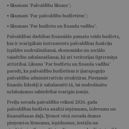
• likumam "Pašvaldību likums";
• likumam "Par pašvaldību budžetiem";
• likumam "Par budžetu un finanšu vadību".
Pašvaldības darbības finansiālo pamatu veido budžets,
kas ir svarīgākais instruments pašvaldības funkciju
izpildes nodrošināšanai, ekonomisko un sociālo
vajadzību sabalansēšanai, kā arī teritorijas ilgtermiņa
attīstībai. Likums "Par budžetu un finanšu vadību"
paredz, ka pašvaldību budžetiem ir jāatspoguļo
pašvaldību administratīvās struktūras. Pieejamie
finanšu līdzekļi ir sabalansēti tā, lai nodrošinātu
uzlabojumus sabiedrībai svarīgās jomās.
Preiļu novada pašvaldība veikusi 2026. gada
pašvaldības budžeta analīzi ieņēmumu, izdevumu un
finansēšanas daļā. Ņemot vērā novada domes
pieņemtos lēmumus, iepirkumus, iestāžu un