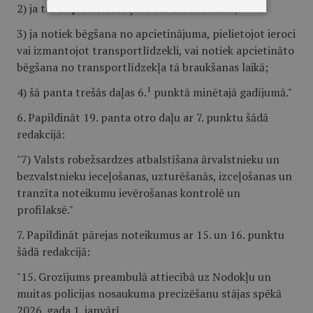
2) ja tas nepieciešams ķīlnieku atbrīvošanai;
3) ja notiek bēgšana no apcietinājuma, pielietojot ieroci
vai izmantojot transportlīdzekli, vai notiek apcietināto
bēgšana no transportlīdzekļa tā braukšanas laikā;
1
4) šā panta trešās daļas 6.
punktā minētajā gadījumā."
6. Papildināt 19. panta otro daļu ar 7. punktu šādā
redakcijā:
"7) Valsts robežsardzes atbalstīšana ārvalstnieku un
bezvalstnieku ieceļošanas, uzturēšanās, izceļošanas un
tranzīta noteikumu ievērošanas kontrolē un
profilaksē."
7. Papildināt pārejas noteikumus ar 15. un 16. punktu
šādā redakcijā:
"15. Grozījums preambulā attiecībā uz Nodokļu un
muitas policijas nosaukuma precizēšanu stājas spēkā
2026. gada 1. janvārī.