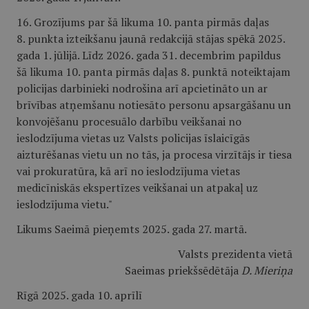
16. Grozījums par šā likuma 10. panta pirmās daļas
8. punkta izteikšanu jaunā redakcijā stājas spēkā 2025.
gada 1. jūlijā. Līdz 2026. gada 31. decembrim papildus
šā likuma 10. panta pirmās daļas 8. punktā noteiktajam
policijas darbinieki nodrošina arī apcietināto un ar
brīvības atņemšanu notiesāto personu apsargāšanu un
konvojēšanu procesuālo darbību veikšanai no
ieslodzījuma vietas uz Valsts policijas īslaicīgās
aizturēšanas vietu un no tās, ja procesa virzītājs ir tiesa
vai prokuratūra, kā arī no ieslodzījuma vietas
medicīniskās ekspertīzes veikšanai un atpakaļ uz
ieslodzījuma vietu."
Likums Saeimā pieņemts 2025. gada 27. martā.
Valsts prezidenta vietā
Saeimas priekšsēdētāja
D. Mieriņa
Rīgā 2025. gada 10. aprīlī