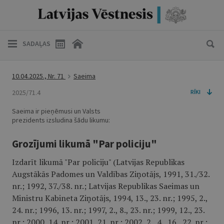
SADAĻAS
10.04.2025., Nr. 71
Saeima
2025/71.4
RĪKI
Saeima ir pieņēmusi un Valsts
prezidents izsludina šādu likumu:
Grozījumi likumā "Par policiju"
Izdarīt likumā "Par policiju" (Latvijas Republikas
Augstākās Padomes un Valdības Ziņotājs, 1991, 31./32.
nr.; 1992, 37./38. nr.; Latvijas Republikas Saeimas un
Ministru Kabineta Ziņotājs, 1994, 13., 23. nr.; 1995, 2.,
24. nr.; 1996, 13. nr.; 1997, 2., 8., 23. nr.; 1999, 12., 23.
nr.; 2000, 14. nr.; 2001, 21. nr.; 2002, 2., 4., 16., 22. nr.;