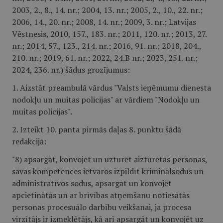
2003, 2., 8., 14. nr.; 2004, 13. nr.; 2005, 2., 10., 22. nr.;
2006, 14., 20. nr.; 2008, 14. nr.; 2009, 3. nr.; Latvijas
Vēstnesis, 2010, 157., 183. nr.; 2011, 120. nr.; 2013, 27.
nr.; 2014, 57., 123., 214. nr.; 2016, 91. nr.; 2018, 204.,
210. nr.; 2019, 61. nr.; 2022, 24.B nr.; 2023, 251. nr.;
2024, 236. nr.) šādus grozījumus:
1. Aizstāt preambulā vārdus "Valsts ieņēmumu dienesta
nodokļu un muitas policijas" ar vārdiem "Nodokļu un
muitas policijas".
2. Izteikt 10. panta pirmās daļas 8. punktu šādā
redakcijā:
"8) apsargāt, konvojēt un uzturēt aizturētās personas,
savas kompetences ietvaros izpildīt kriminālsodus un
administratīvos sodus, apsargāt un konvojēt
apcietinātās un ar brīvības atņemšanu notiesātās
personas procesuālo darbību veikšanai, ja procesa
virzītājs ir izmeklētājs, kā arī apsargāt un konvojēt uz