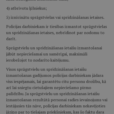
4) atbrīvotu ķīlniekus;
5) iznīcinātu sprāgstvielas vai spridzināšanas ietaises.
Policijas darbiniekam ir tiesības izmantot sprāgstvielas
un spridzināšanas ietaises, nebrīdinot par nodomu to
darīt.
Sprāgstvielu un spridzināšanas ietaišu izmantošanai
jābūt nepieciešamai un samērīgai, maksimāli
ierobežojot to nodarīto kaitējumu.
Visos sprāgstvielu un spridzināšanas ietaišu
izmantošanas gadījumos policijas darbiniekam jādara
viss iespējamais, lai garantētu citu personu drošību, kā
arī lai sniegtu cietušajiem nepieciešamo pirmo
palīdzību. Ja sprāgstvielu un spridzināšanas ietaišu
izmantošanas rezultātā personai radies ievainojums vai
iestājusies tās nāve, policijas darbiniekam nekavējoties
jāziņo par to tiešajam priekšniekam, kas šo faktu dara