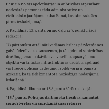
tiesu un no tās apcietinātās un ar brīvības atņemšanu
notiesātās personas tādu administratīvo un
civiltiesisko jautājumu izskatīšanai, kas tām radušies
pirms ieslodzījuma;".
3. Papildināt 13. panta pirmo daļu ar 7. punktu šādā
redakcijā:
"7) pārtrauktu attālināti vadāmas ierīces pārvietošanos
gaisā, ūdenī vai uz sauszemes, ja tā apdraud sabiedrības
drošību, personu dzīvību vai veselību, apsargājamo
objektu vai kritiskās infrastruktūras drošību, apdraud
vai traucē policijas uzdevumu izpildi vai ja ir pamats
uzskatīt, ka tā tiek izmantota noziedzīga nodarījuma
izdarīšanā."
1
4. Papildināt likumu ar 13.
pantu šādā redakcijā:
1
"
13.
pants. Policijas darbinieka tiesības izmantot
sprāgstvielas un spridzināšanas ietaises