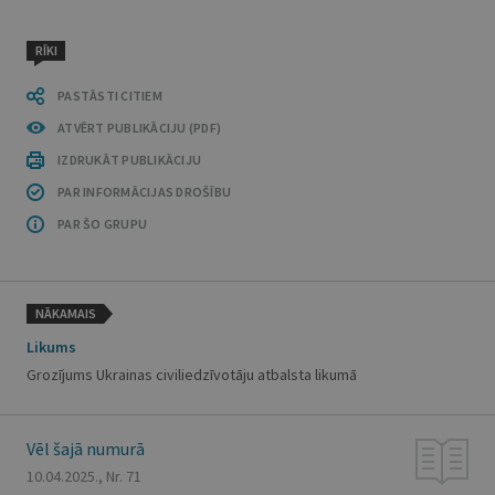
RĪKI
PASTĀSTI CITIEM
ATVĒRT PUBLIKĀCIJU (PDF)
IZDRUKĀT PUBLIKĀCIJU
PAR INFORMĀCIJAS DROŠĪBU
PAR ŠO GRUPU
NĀKAMAIS
Likums
Grozījums Ukrainas civiliedzīvotāju atbalsta likumā
Vēl šajā numurā
10.04.2025., Nr. 71