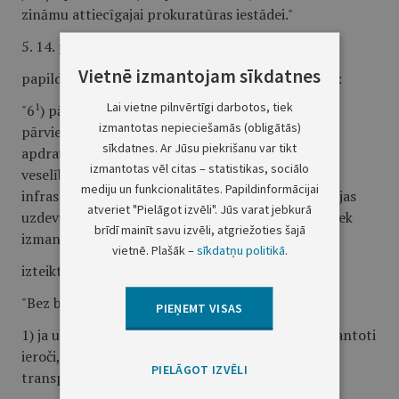
zināmu attiecīgajai prokuratūras iestādei."
5. 14. pantā:
Vietnē izmantojam sīkdatnes
1
papildināt trešo daļu ar 6.
punktu šādā redakcijā:
Lai vietne pilnvērtīgi darbotos, tiek
1
"6
) pārtrauktu attālināti vadāmas ierīces
izmantotas nepieciešamās (obligātās)
pārvietošanos gaisā, ūdenī vai uz sauszemes, ja tā
sīkdatnes. Ar Jūsu piekrišanu var tikt
apdraud sabiedrības drošību, personu dzīvību vai
izmantotas vēl citas – statistikas, sociālo
veselību, apsargājamo objektu vai kritiskās
mediju un funkcionalitātes. Papildinformācijai
infrastruktūras drošību, apdraud vai traucē policijas
atveriet "Pielāgot izvēli". Jūs varat jebkurā
uzdevumu izpildi vai ja ir pamats uzskatīt, ka tā tiek
brīdī mainīt savu izvēli, atgriežoties šajā
izmantota noziedzīga nodarījuma izdarīšanā;";
vietnē. Plašāk –
sīkdatņu politikā
.
izteikt sesto daļu šādā redakcijā:
"Bez brīdinājuma šaujamieroci var pielietot:
PIEŅEMT VISAS
1) ja uzbrukums ir pēkšņs vai uzbrukumā tiek izmantoti
ieroči, kaujas tehnika, jebkuru veidu mehāniskie
PIELĀGOT IZVĒLI
transportlīdzekļi;