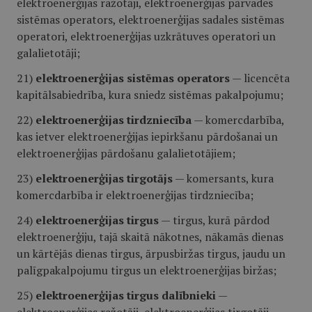
elektroenerģijas ražotāji, elektroenerģijas pārvades
sistēmas operators, elektroenerģijas sadales sistēmas
operatori, elektroenerģijas uzkrātuves operatori un
galalietotāji;
21)
elektroenerģijas sistēmas operators
— licencēta
kapitālsabiedrība, kura sniedz sistēmas pakalpojumu;
22)
elektroenerģijas tirdzniecība
— komercdarbība,
kas ietver elektroenerģijas iepirkšanu pārdošanai un
elektroenerģijas pārdošanu galalietotājiem;
23)
elektroenerģijas tirgotājs
— komersants, kura
komercdarbība ir elektroenerģijas tirdzniecība;
24)
elektroenerģijas tirgus
— tirgus, kurā pārdod
elektroenerģiju, tajā skaitā nākotnes, nākamās dienas
un kārtējās dienas tirgus, ārpusbiržas tirgus, jaudu un
palīgpakalpojumu tirgus un elektroenerģijas biržas;
25)
elektroenerģijas tirgus dalībnieki
—