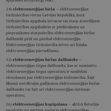
apņēmies brīvprātīgi veikt;
14)
elektroenerģijas birža
— elektroenerģijas
tirdzniecības vietne Latvijas Republikā, kurā
tirdzniecības apgabala ietvaros vai starp atsevišķiem
tirdzniecības apgabaliem ar piedāvājumu un
pieprasījumu starpniecību elektroenerģijas biržas
dalībnieki pērk un pārdod elektroenerģiju.
Elektroenerģijas tirdzniecība ietver arī fizisku
elektroenerģijas pārvadīšanu;
15)
elektroenerģijas biržas dalībnieks
—
elektroenerģijas tirgus dalībnieks, kas ar nominēto
elektroenerģijas tirgus operatoru ir noslēdzis
vienošanos par elektroenerģijas tirdzniecību. Šajā
likumā noteiktajos gadījumos elektroenerģijas biržas
dalībnieks var būt arī elektroenerģijas sistēmas
operators;
16)
elektroenerģijas kopīgošana
— aktīvā lietotāja
saražotās un sistēmā nodotās elektroenerģijas