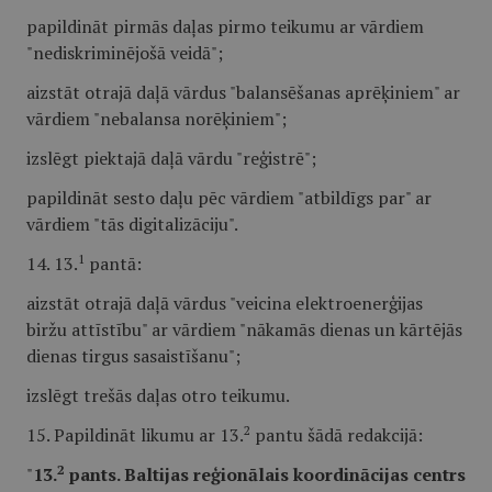
papildināt pirmās daļas pirmo teikumu ar vārdiem
"nediskriminējošā veidā";
aizstāt otrajā daļā vārdus "balansēšanas aprēķiniem" ar
vārdiem "nebalansa norēķiniem";
izslēgt piektajā daļā vārdu "reģistrē";
papildināt sesto daļu pēc vārdiem "atbildīgs par" ar
vārdiem "tās digitalizāciju".
1
14. 13.
pantā:
aizstāt otrajā daļā vārdus "veicina elektroenerģijas
biržu attīstību" ar vārdiem "nākamās dienas un kārtējās
dienas tirgus sasaistīšanu";
izslēgt trešās daļas otro teikumu.
2
15. Papildināt likumu ar 13.
pantu šādā redakcijā:
2
"
13.
pants. Baltijas reģionālais koordinācijas centrs