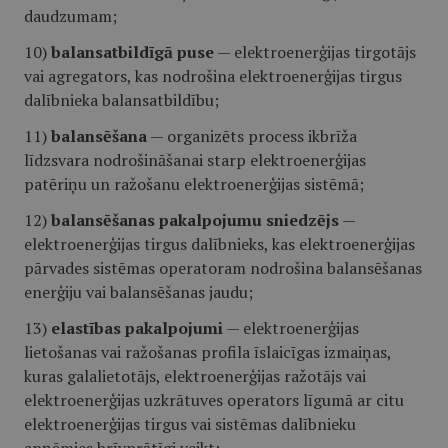
daudzumam;
10)
balansatbildīgā puse
— elektroenerģijas tirgotājs
vai agregators, kas nodrošina elektroenerģijas tirgus
dalībnieka balansatbildību;
11)
balansēšana
— organizēts process ikbrīža
līdzsvara nodrošināšanai starp elektroenerģijas
patēriņu un ražošanu elektroenerģijas sistēmā;
12)
balansēšanas pakalpojumu sniedzējs
—
elektroenerģijas tirgus dalībnieks, kas elektroenerģijas
pārvades sistēmas operatoram nodrošina balansēšanas
enerģiju vai balansēšanas jaudu;
13)
elastības pakalpojumi
— elektroenerģijas
lietošanas vai ražošanas profila īslaicīgas izmaiņas,
kuras galalietotājs, elektroenerģijas ražotājs vai
elektroenerģijas uzkrātuves operators līgumā ar citu
elektroenerģijas tirgus vai sistēmas dalībnieku