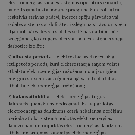
elektroenerģijas sadales sistēmas operators izmanto,
lai nodrošinātu stacionārā sprieguma kontroli, ātru
reaktīvās strāvas padevi, inerces spēju pārvades vai
sadales sistēmas stabilitātei, īsslēguma strāvu un spēju
atjaunot pārvades vai sadales sistēmas darbību pēc
izslēgšanās, kā arī pārvades vai sadales sistēmas spēju
darboties izolēti;
8)
atbalsta periods
— elektrostacijas dzīves ciklā
ietilpstošs periods, kurā elektrostacija saņem valsts
atbalstu elektroenerģijas ražošanai no atjaunīgiem
energoresursiem vai koģenerācijā vai citu darbības
atbalstu elektroenerģijas ražošanai;
9)
balansatbildība
— elektroenerģijas tirgus
dalībnieka pienākums nodrošināt, ka tā pārdotās
elektroenerģijas daudzums katrā nebalansa norēķinu
periodā atbilst sistēmā nodotās elektroenerģijas
daudzumam un nopirktās elektroenerģijas daudzums
atbilst no sistēmas saņemtās elektroenerģijas