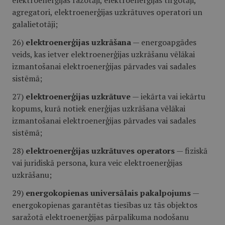
elektroenerģijas ražotāji, elektroenerģijas tirgotāji,
agregatori, elektroenerģijas uzkrātuves operatori un
galalietotāji;
26)
elektroenerģijas uzkrāšana
— energoapgādes
veids, kas ietver elektroenerģijas uzkrāšanu vēlākai
izmantošanai elektroenerģijas pārvades vai sadales
sistēmā;
27)
elektroenerģijas uzkrātuve
— iekārta vai iekārtu
kopums, kurā notiek enerģijas uzkrāšana vēlākai
izmantošanai elektroenerģijas pārvades vai sadales
sistēmā;
28)
elektroenerģijas uzkrātuves operators
— fiziskā
vai juridiskā persona, kura veic elektroenerģijas
uzkrāšanu;
29)
energokopienas universālais pakalpojums
—
energokopienas garantētas tiesības uz tās objektos
saražotā elektroenerģijas pārpalikuma nodošanu