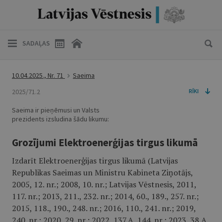
SADAĻAS
10.04.2025., Nr. 71
Saeima
2025/71.2
RĪKI
Saeima ir pieņēmusi un Valsts
prezidents izsludina šādu likumu:
Grozījumi Elektroenerģijas tirgus likumā
Izdarīt Elektroenerģijas tirgus likumā (Latvijas
Republikas Saeimas un Ministru Kabineta Ziņotājs,
2005, 12. nr.; 2008, 10. nr.; Latvijas Vēstnesis, 2011,
117. nr.; 2013, 211., 232. nr.; 2014, 60., 189., 257. nr.;
2015, 118., 190., 248. nr.; 2016, 110., 241. nr.; 2019,
240. nr.; 2020, 29. nr.; 2022, 137.A, 144. nr.; 2023, 38.A,