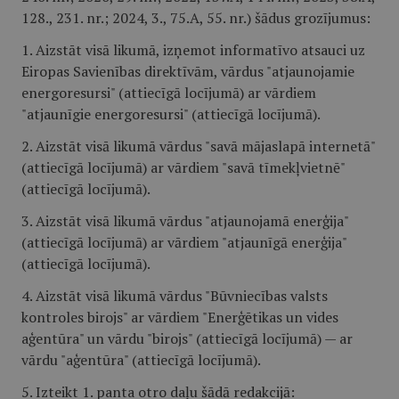
128., 231. nr.; 2024, 3., 75.A, 55. nr.) šādus grozījumus:
1. Aizstāt visā likumā, izņemot informatīvo atsauci uz
Eiropas Savienības direktīvām, vārdus "atjaunojamie
energoresursi" (attiecīgā locījumā) ar vārdiem
"atjaunīgie energoresursi" (attiecīgā locījumā).
2. Aizstāt visā likumā vārdus "savā mājaslapā internetā"
(attiecīgā locījumā) ar vārdiem "savā tīmekļvietnē"
(attiecīgā locījumā).
3. Aizstāt visā likumā vārdus "atjaunojamā enerģija"
(attiecīgā locījumā) ar vārdiem "atjaunīgā enerģija"
(attiecīgā locījumā).
4. Aizstāt visā likumā vārdus "Būvniecības valsts
kontroles birojs" ar vārdiem "Enerģētikas un vides
aģentūra" un vārdu "birojs" (attiecīgā locījumā) — ar
vārdu "aģentūra" (attiecīgā locījumā).
5. Izteikt 1. panta otro daļu šādā redakcijā: