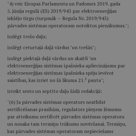
"4) veic Eiropas Parlamenta un Padomes 2019. gada
5. jūnija regulā (ES) 2019/943 par elektroenerģijas
iekšējo tirgu (turpmāk — Regula Nr. 2019/943)
pārvades sistēmas operatoram noteiktos pienākumus.";
izslēgt trešo daļu;
izslēgt ceturtajā daļā vārdus "un trešās";
izslēgt piektajā daļā vārdus un skaitli "un
elektroenerģijas sistēmas īpašnieka apliecinājumu par
elektroenerģijas sistēmas īpašnieka spēju ievērot
2
saistības, kas izriet no šā likuma 21.
panta";
izteikt sesto un septīto daļu šādā redakcijā:
"(6) Ja pārvades sistēmas operators neatbilst
sertificēšanas prasībām, regulators pieņem lēmumu
par atteikumu sertificēt pārvades sistēmas operatoru
un nosaka tam termiņu trūkumu novēršanai. Termiņu,
kas pārvades sistēmas operatoram nepieciešams