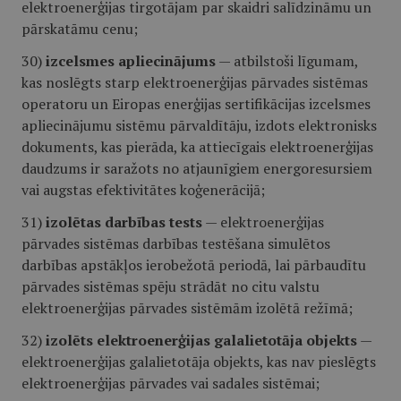
elektroenerģijas tirgotājam par skaidri salīdzināmu un
pārskatāmu cenu;
30)
izcelsmes apliecinājums
— atbilstoši līgumam,
kas noslēgts starp elektroenerģijas pārvades sistēmas
operatoru un Eiropas enerģijas sertifikācijas izcelsmes
apliecinājumu sistēmu pārvaldītāju, izdots elektronisks
dokuments, kas pierāda, ka attiecīgais elektroenerģijas
daudzums ir saražots no atjaunīgiem energoresursiem
vai augstas efektivitātes koģenerācijā;
31)
izolētas darbības tests
— elektroenerģijas
pārvades sistēmas darbības testēšana simulētos
darbības apstākļos ierobežotā periodā, lai pārbaudītu
pārvades sistēmas spēju strādāt no citu valstu
elektroenerģijas pārvades sistēmām izolētā režīmā;
32)
izolēts elektroenerģijas galalietotāja objekts
—
elektroenerģijas galalietotāja objekts, kas nav pieslēgts
elektroenerģijas pārvades vai sadales sistēmai;