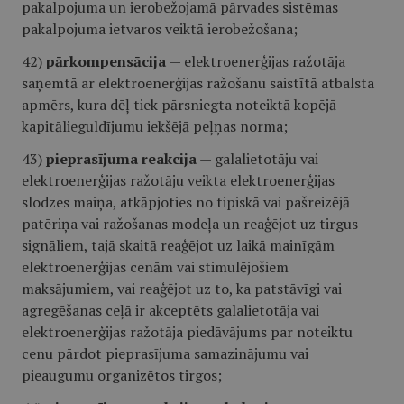
pakalpojuma un ierobežojamā pārvades sistēmas
pakalpojuma ietvaros veiktā ierobežošana;
42)
pārkompensācija
— elektroenerģijas ražotāja
saņemtā ar elektroenerģijas ražošanu saistītā atbalsta
apmērs, kura dēļ tiek pārsniegta noteiktā kopējā
kapitālieguldījumu iekšējā peļņas norma;
43)
pieprasījuma reakcija
— galalietotāju vai
elektroenerģijas ražotāju veikta elektroenerģijas
slodzes maiņa, atkāpjoties no tipiskā vai pašreizējā
patēriņa vai ražošanas modeļa un reaģējot uz tirgus
signāliem, tajā skaitā reaģējot uz laikā mainīgām
elektroenerģijas cenām vai stimulējošiem
maksājumiem, vai reaģējot uz to, ka patstāvīgi vai
agregēšanas ceļā ir akceptēts galalietotāja vai
elektroenerģijas ražotāja piedāvājums par noteiktu
cenu pārdot pieprasījuma samazinājumu vai
pieaugumu organizētos tirgos;