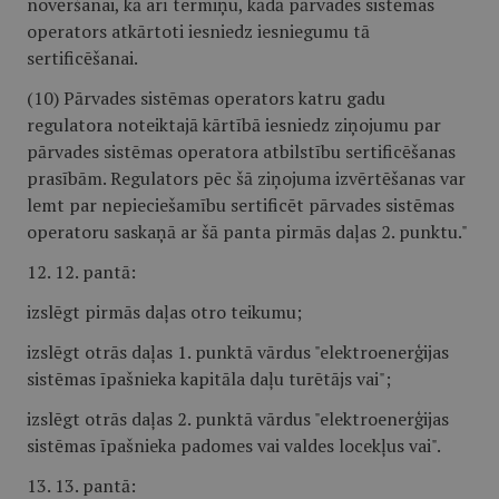
novēršanai, kā arī termiņu, kādā pārvades sistēmas
operators atkārtoti iesniedz iesniegumu tā
sertificēšanai.
(10) Pārvades sistēmas operators katru gadu
regulatora noteiktajā kārtībā iesniedz ziņojumu par
pārvades sistēmas operatora atbilstību sertificēšanas
prasībām. Regulators pēc šā ziņojuma izvērtēšanas var
lemt par nepieciešamību sertificēt pārvades sistēmas
operatoru saskaņā ar šā panta pirmās daļas 2. punktu."
12. 12. pantā:
izslēgt pirmās daļas otro teikumu;
izslēgt otrās daļas 1. punktā vārdus "elektroenerģijas
sistēmas īpašnieka kapitāla daļu turētājs vai";
izslēgt otrās daļas 2. punktā vārdus "elektroenerģijas
sistēmas īpašnieka padomes vai valdes locekļus vai".
13. 13. pantā: