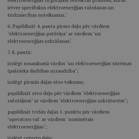
elektroenerģijas tirgotājam noteiktas prasības, kuras
ietver specifiskus elektroenerģijas ražošanas un
tirdzniecības noteikumus."
6. Papildināt 4. panta pirmo daļu pēc vārdiem
"elektroenerģijas patēriņa" ar vārdiem "un
elektroenerģijas uzkrāšanas".
7. 8. pantā:
izslēgt nosaukumā vārdus "un elektroenerģijas sistēmas
īpašnieka darbības uzraudzība";
izslēgt pirmās daļas otro teikumu;
papildināt otro daļu pēc vārdiem "elektroenerģijas
ražotājiem" ar vārdiem "elektroenerģijas uzkrātuvēm";
papildināt trešās daļas 1. punktu pēc vārdiem
"operators vai" ar vārdiem "nominētais
elektroenerģijas";
izslēgt ceturto daļu;