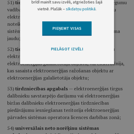
51)
tiešā izsole
— starpvalstu savienojumu sastrēgumu
brīdī mainīt savu izvēli, atgriežoties šajā
vietnē. Plašāk –
sīkdatņu politikā
.
vadības un pārslodzes novēršanas metode, ar kuru
elektroenerģijas tirgus dalībnieks iegūst tiesības
noteiktā apjomā lietot elektroenerģijas pārvades
PIEŅEMT VISAS
sistēmas operatora izsolīto starpvalstu savienojuma
jaudu;
52)
tiešā līnija
— elektrolīnija, kas sasaista izolētu
PIELĀGOT IZVĒLI
elektroenerģijas ražošanas objektu ar izolētu
elektroenerģijas galalietotāja objektu, vai elektrolīnija,
kas sasaista elektroenerģijas ražošanas objektu ar
elektroenerģijas galalietotāja objektu;
53)
tirdzniecības apgabals
— elektroenerģijas tirgus
dalībnieku savstarpējo darījumu vai elektroenerģijas
biržas dalībnieku elektroenerģijas tirdzniecības
piedāvājumu iesniegšanas teritorija elektroenerģijas
pārvades sistēmas operatora licences darbības zonā;
54)
universālais neto norēķinu sistēmas