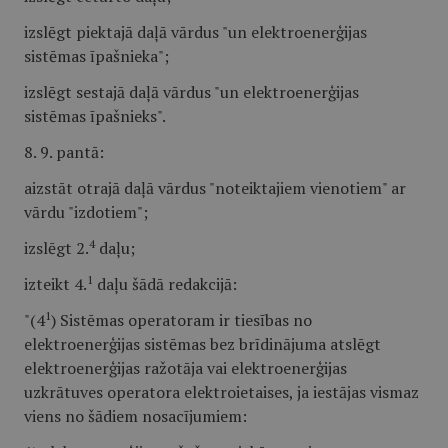
izslēgt piektajā daļā vārdus "un elektroenerģijas
sistēmas īpašnieka";
izslēgt sestajā daļā vārdus "un elektroenerģijas
sistēmas īpašnieks".
8. 9. pantā:
aizstāt otrajā daļā vārdus "noteiktajiem vienotiem" ar
vārdu "izdotiem";
4
izslēgt 2.
daļu;
1
izteikt 4.
daļu šādā redakcijā:
1
"(4
) Sistēmas operatoram ir tiesības no
elektroenerģijas sistēmas bez brīdinājuma atslēgt
elektroenerģijas ražotāja vai elektroenerģijas
uzkrātuves operatora elektroietaises, ja iestājas vismaz
viens no šādiem nosacījumiem: