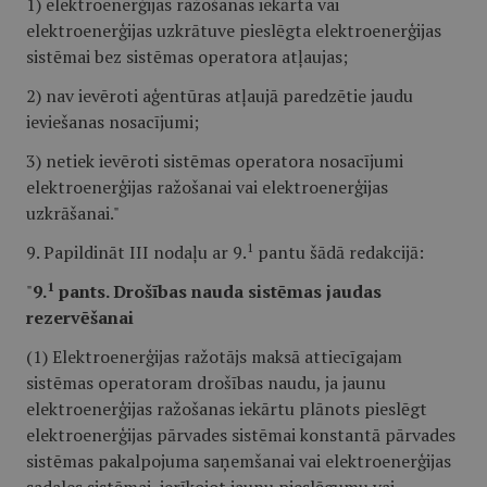
1) elektroenerģijas ražošanas iekārta vai
elektroenerģijas uzkrātuve pieslēgta elektroenerģijas
sistēmai bez sistēmas operatora atļaujas;
2) nav ievēroti aģentūras atļaujā paredzētie jaudu
ieviešanas nosacījumi;
3) netiek ievēroti sistēmas operatora nosacījumi
elektroenerģijas ražošanai vai elektroenerģijas
uzkrāšanai."
1
9. Papildināt III nodaļu ar 9.
pantu šādā redakcijā:
1
"
9.
pants. Drošības nauda sistēmas jaudas
rezervēšanai
(1) Elektroenerģijas ražotājs maksā attiecīgajam
sistēmas operatoram drošības naudu, ja jaunu
elektroenerģijas ražošanas iekārtu plānots pieslēgt
elektroenerģijas pārvades sistēmai konstantā pārvades
sistēmas pakalpojuma saņemšanai vai elektroenerģijas