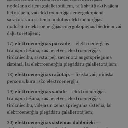
nodošana citiem galalietotājiem, tajā skaitā aktīvajiem
lietotājiem, vai elektroenerģijas energokopienā
saražotās un sistēmā nodotās elektroenerģijas
nodošana elektroenerģijas energokopienas biedriem vai
daļu turētājiem;
17)
elektroenerģijas pārvade
— elektroenerģijas
transportēšana, kas neietver elektroenerģijas
tirdzniecību, savstarpēji savienotā augstsprieguma
sistēmā, lai elektroenerģiju piegādātu galalietotājiem;
18)
elektroenerģijas ražotājs
— fiziskā vai juridiskā
persona, kura ražo elektroenerģiju;
19)
elektroenerģijas sadale
— elektroenerģijas
transportēšana, kas neietver elektroenerģijas
tirdzniecību, vidēja un zema sprieguma sistēmā, lai
elektroenerģiju piegādātu galalietotājiem;
20)
elektroenerģijas sistēmas dalībnieki
—