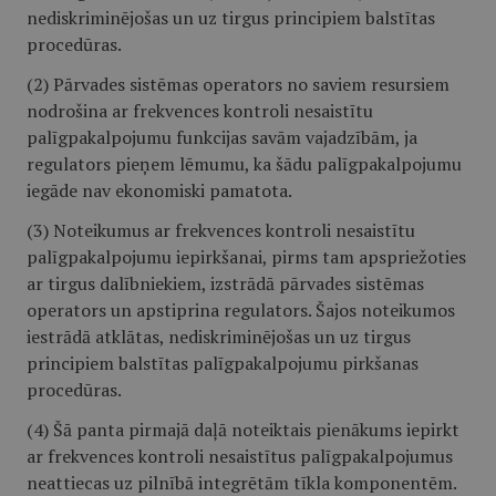
nediskriminējošas un uz tirgus principiem balstītas
procedūras.
(2) Pārvades sistēmas operators no saviem resursiem
nodrošina ar frekvences kontroli nesaistītu
palīgpakalpojumu funkcijas savām vajadzībām, ja
regulators pieņem lēmumu, ka šādu palīgpakalpojumu
iegāde nav ekonomiski pamatota.
(3) Noteikumus ar frekvences kontroli nesaistītu
palīgpakalpojumu iepirkšanai, pirms tam apspriežoties
ar tirgus dalībniekiem, izstrādā pārvades sistēmas
operators un apstiprina regulators. Šajos noteikumos
iestrādā atklātas, nediskriminējošas un uz tirgus
principiem balstītas palīgpakalpojumu pirkšanas
procedūras.
(4) Šā panta pirmajā daļā noteiktais pienākums iepirkt
ar frekvences kontroli nesaistītus palīgpakalpojumus
neattiecas uz pilnībā integrētām tīkla komponentēm.