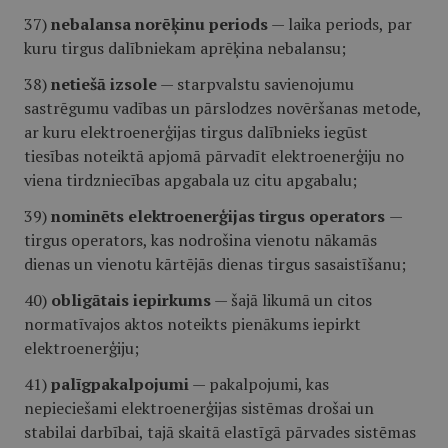
37)
nebalansa norēķinu periods
— laika periods, par
kuru tirgus dalībniekam aprēķina nebalansu;
38)
netiešā izsole
— starpvalstu savienojumu
sastrēgumu vadības un pārslodzes novēršanas metode,
ar kuru elektroenerģijas tirgus dalībnieks iegūst
tiesības noteiktā apjomā pārvadīt elektroenerģiju no
viena tirdzniecības apgabala uz citu apgabalu;
39)
nominēts elektroenerģijas tirgus operators
—
tirgus operators, kas nodrošina vienotu nākamās
dienas un vienotu kārtējās dienas tirgus sasaistīšanu;
40)
obligātais iepirkums
— šajā likumā un citos
normatīvajos aktos noteikts pienākums iepirkt
elektroenerģiju;
41)
palīgpakalpojumi
— pakalpojumi, kas
nepieciešami elektroenerģijas sistēmas drošai un
stabilai darbībai, tajā skaitā elastīgā pārvades sistēmas