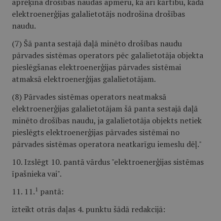
aprēķina drošības naudas apmēru, kā arī kārtību, kādā
elektroenerģijas galalietotājs nodrošina drošības
naudu.
(7) Šā panta sestajā daļā minēto drošības naudu
pārvades sistēmas operators pēc galalietotāja objekta
pieslēgšanas elektroenerģijas pārvades sistēmai
atmaksā elektroenerģijas galalietotājam.
(8) Pārvades sistēmas operators neatmaksā
elektroenerģijas galalietotājam šā panta sestajā daļā
minēto drošības naudu, ja galalietotāja objekts netiek
pieslēgts elektroenerģijas pārvades sistēmai no
pārvades sistēmas operatora neatkarīgu iemeslu dēļ."
10. Izslēgt 10. pantā vārdus "elektroenerģijas sistēmas
īpašnieka vai".
1
11. 11.
pantā:
izteikt otrās daļas 4. punktu šādā redakcijā: