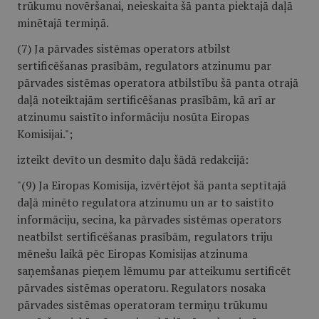
trūkumu novēršanai, neieskaita šā panta piektajā daļā
minētajā termiņā.
(7) Ja pārvades sistēmas operators atbilst
sertificēšanas prasībām, regulators atzinumu par
pārvades sistēmas operatora atbilstību šā panta otrajā
daļā noteiktajām sertificēšanas prasībām, kā arī ar
atzinumu saistīto informāciju nosūta Eiropas
Komisijai.";
izteikt devīto un desmito daļu šādā redakcijā:
"(9) Ja Eiropas Komisija, izvērtējot šā panta septītajā
daļā minēto regulatora atzinumu un ar to saistīto
informāciju, secina, ka pārvades sistēmas operators
neatbilst sertificēšanas prasībām, regulators triju
mēnešu laikā pēc Eiropas Komisijas atzinuma
saņemšanas pieņem lēmumu par atteikumu sertificēt
pārvades sistēmas operatoru. Regulators nosaka
pārvades sistēmas operatoram termiņu trūkumu