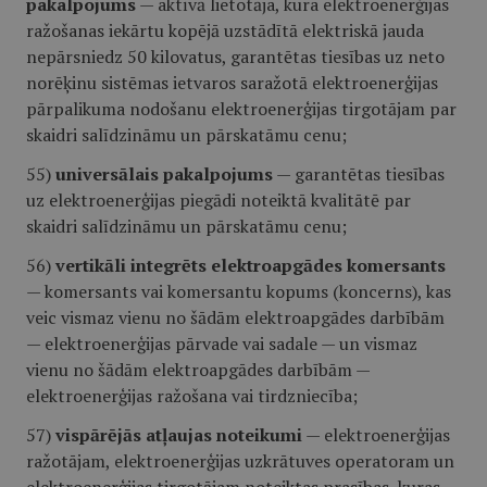
pakalpojums
— aktīvā lietotāja, kura elektroenerģijas
ražošanas iekārtu kopējā uzstādītā elektriskā jauda
nepārsniedz 50 kilovatus, garantētas tiesības uz neto
norēķinu sistēmas ietvaros saražotā elektroenerģijas
pārpalikuma nodošanu elektroenerģijas tirgotājam par
skaidri salīdzināmu un pārskatāmu cenu;
55)
universālais pakalpojums
— garantētas tiesības
uz elektroenerģijas piegādi noteiktā kvalitātē par
skaidri salīdzināmu un pārskatāmu cenu;
56)
vertikāli integrēts elektroapgādes komersants
— komersants vai komersantu kopums (koncerns), kas
veic vismaz vienu no šādām elektroapgādes darbībām
— elektroenerģijas pārvade vai sadale — un vismaz
vienu no šādām elektroapgādes darbībām —
elektroenerģijas ražošana vai tirdzniecība;
57)
vispārējās atļaujas noteikumi
— elektroenerģijas
ražotājam, elektroenerģijas uzkrātuves operatoram un