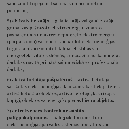
samazinot kopējā maksājuma summu norēķinu
periodam;
5)
aktīvais lietotājs
— galalietotājs vai galalietotāju
grupa, kas pašražoto elektroenerģiju izmanto
pašpatēriņam un uzreiz nepatērēto elektroenerģiju
(pārpalikumu) var nodot vai pārdot elektroenerģijas
tirgotājam vai izmantot dalībai elastības vai
energoefektivitātes shēmās, ar nosacījumu, ka minētās
darbības nav tā primārā saimnieciskā vai profesionālā
darbība;
6)
aktīvā lietotāja pašpatēriņš
— aktīvā lietotāja
saražotās elektroenerģijas daudzums, kas tiek patērēts
aktīvā lietotāja objektos, aktīvo lietotāju, kas rīkojas
kopīgi, objektos vai energokopienas biedru objektos;
7)
ar frekvences kontroli nesaistīts
palīgpakalpojums
— palīgpakalpojums, kuru
elektroenerģijas pārvades sistēmas operators vai