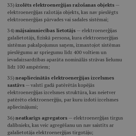
33)
izolēts elektroenerģijas ražošanas objekts
—
elektroenerģijas ražotāja objekts, kas nav pieslēgts
elektroenerģijas pārvades vai sadales sistēmai;
34)
mājsaimniecības lietotājs
— elektroenerģijas
galalietotājs, fiziskā persona, kura elektroenerģijas
sistēmas pakalpojumus saņem, izmantojot sistēmas
pieslēgumu ar spriegumu līdz 400 voltiem un
ievadaizsardzības aparāta nominālās strāvas lielumu
līdz 100 ampēriem;
35)
neapliecinātās elektroenerģijas izcelsmes
sastāvs
— valstī gadā patērētās kopējās
elektroenerģijas izcelsmes struktūra, kas neietver
patērēto elektroenerģiju, par kuru izdoti izcelsmes
apliecinājumi;
36)
neatkarīgs agregators
— elektroenerģijas tirgus
dalībnieks, kas veic agregēšanu un nav saistīts ar
galalietotāja elektroenerģijas tirgotāju;