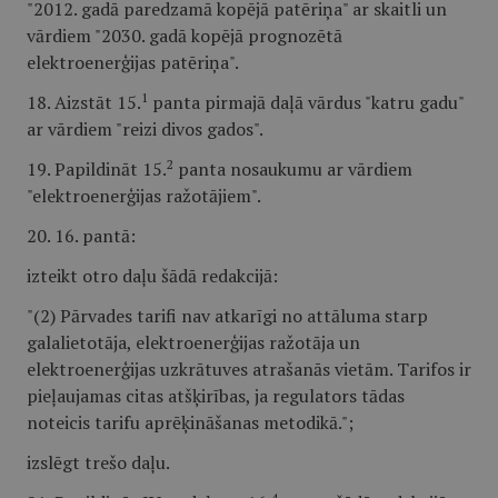
"2012. gadā paredzamā kopējā patēriņa" ar skaitli un
vārdiem "2030. gadā kopējā prognozētā
elektroenerģijas patēriņa".
1
18. Aizstāt 15.
panta pirmajā daļā vārdus "katru gadu"
ar vārdiem "reizi divos gados".
2
19. Papildināt 15.
panta nosaukumu ar vārdiem
"elektroenerģijas ražotājiem".
20. 16. pantā:
izteikt otro daļu šādā redakcijā:
"(2) Pārvades tarifi nav atkarīgi no attāluma starp
galalietotāja, elektroenerģijas ražotāja un
elektroenerģijas uzkrātuves atrašanās vietām. Tarifos ir
pieļaujamas citas atšķirības, ja regulators tādas
noteicis tarifu aprēķināšanas metodikā.";
izslēgt trešo daļu.
4