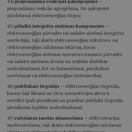
44)
pieprasījuma reakcijas pakalpojums
—
pieprasījuma reakciju agregēšana, tās apkopojot
pārdošanai elektroenerģijas tirgos;
45)
pilnībā integrēta sistēmas komponente
—
elektroenerģijas pārvades vai sadales sistēmā integrēta
sastāvdaļa, tajā skaitā elektroenerģijas uzkrātuve vai
elektroenerģijas ražošanas iekārtas, kuras
elektroenerģijas sistēmas operators izmanto pārvades
vai sadales sistēmas drošas un stabilas darbības
nodrošināšanai, bet ne balansēšanai, pārslodzes
novēršanai vai elektroenerģijas tirdzniecībai;
46)
publiskais tirgotājs
— elektroenerģijas tirgotājs,
kuram šajā likumā un citos normatīvajos aktos ir
noteikti īpaši pienākumi un prasības publiskā tirgotāja
pienākumu izpildes nodrošināšanai;
47)
ražošanas jaudas atjaunošana
— elektrostacijas
modernizēšana, tajā skaitā elektroenerģijas ražošanas