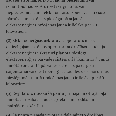
sadales sistēmai, ierīkojot jaunu pieslēgumu vai
izmantojot jau esošo, neatkarīgi no tā, vai
nepieciešama jaunu elektroietaišu izbūve vai jau esošo
pārbūve, un sistēmas pieslēgumā atļautā
elektroenerģijas ražošanas jauda ir lielāka par 50
kilovatiem.
(2) Elektroenerģijas uzkrātuves operators maksā
attiecīgajam sistēmas operatoram drošības naudu, ja
elektroenerģijas uzkrātuvi plānots pieslēgt
2
elektroenerģijas pārvades sistēmai šā likuma 15.
pantā
minētā konstantā pārvades sistēmas pakalpojuma
saņemšanai vai elektroenerģijas sadales sistēmai un tās
pieslēgumā atļautā nodošanas jauda ir lielāka par 50
kilovatiem.
(3) Regulators nosaka šā panta pirmajā un otrajā daļā
minētās drošības naudas aprēķina metodiku un
maksāšanas kārtību.
(4) Šā panta pirmajā vai otrajā daļā minēto drošības