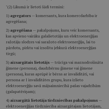
"(2) Likumā ir lietoti šādi termini:
1)
agregators
— komersants, kura komercdarbība ir
agregēšana;
2)
agregēšana
— pakalpojums, kuru veic komersants,
kas apvieno vairāku galalietotāju un elektroenerģijas
ražotāju slodzes vai saražoto elektroenerģiju, lai to
pārdotu, pirktu vai izsolītu jebkurā elektroenerģijas
tirgū;
3)
aizsargātais lietotājs
— trūcīga vai maznodrošināta
ģimene (persona), daudzbērnu ģimene vai ģimene
(persona), kuras aprūpē ir bērns ar invaliditāti, vai
persona ar I invaliditātes grupu, kura izlieto
elektroenerģiju savā mājsaimniecībā pašas vajadzībām
(galapatēriņam);
4)
aizsargātā lietotāja tirdzniecības pakalpojums
—
elektroenerģijas tirdzniecība aizsargātajam lietotājam,