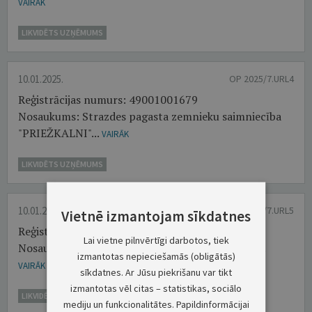
VAIRĀK
LIKVIDĒTS UZŅĒMUMS
10.01.2025.
OP 2025/7.URL4
Reģistrācijas numurs: 49001001679
Nosaukums: Strazdes pagasta zemnieku saimniecība
"PRIEŽKALNI"...
VAIRĀK
LIKVIDĒTS UZŅĒMUMS
10.01.2025.
OP 2025/7.URL5
Vietnē izmantojam sīkdatnes
Reģistrācijas numurs: 49003001870
Lai vietne pilnvērtīgi darbotos, tiek
Nosaukums: Kooperatīvā sabiedrība "STRAZDE"...
izmantotas nepieciešamās (obligātās)
VAIRĀK
sīkdatnes. Ar Jūsu piekrišanu var tikt
izmantotas vēl citas – statistikas, sociālo
LIKVIDĒTS UZŅĒMUMS
mediju un funkcionalitātes. Papildinformācijai