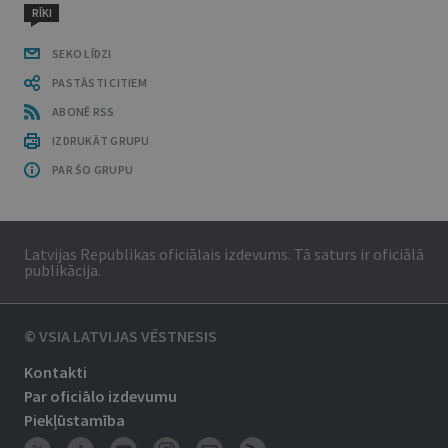
RĪKI
SEKO LĪDZI
PASTĀSTI CITIEM
ABONĒ RSS
IZDRUKĀT GRUPU
PAR ŠO GRUPU
Latvijas Republikas oficiālais izdevums. Tā saturs ir oficiālā
publikācija.
© VSIA LATVIJAS VĒSTNESIS
Kontakti
Par oficiālo izdevumu
Piekļūstamība