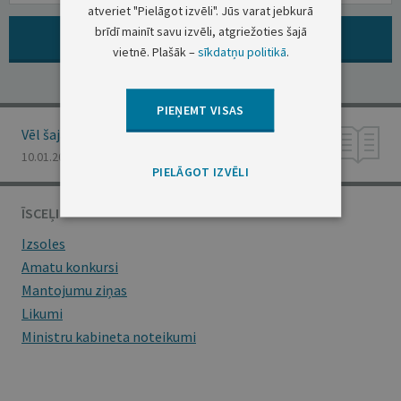
atveriet "Pielāgot izvēli". Jūs varat jebkurā
brīdī mainīt savu izvēli, atgriežoties šajā
ARHĪVS: VISI PAZIŅOJUMI ŠAJĀ GRUPĀ
vietnē. Plašāk –
sīkdatņu politikā
.
PIEŅEMT VISAS
Vēl šajā numurā
10.01.2025., Nr. 7
PIELĀGOT IZVĒLI
ĪSCEĻI
Izsoles
Amatu konkursi
Mantojumu ziņas
Likumi
Ministru kabineta noteikumi