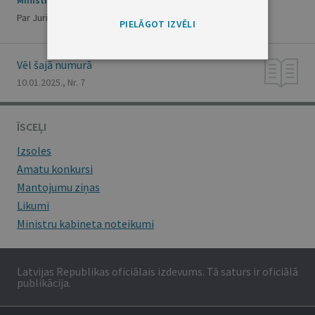
Ministru kabineta rīkojums Nr. 21
Par Juri Gaiķi
PIELĀGOT IZVĒLI
Vēl šajā numurā
10.01.2025., Nr. 7
ĪSCEĻI
Izsoles
Amatu konkursi
Mantojumu ziņas
Likumi
Ministru kabineta noteikumi
Latvijas Republikas oficiālais izdevums. Tā saturs ir oficiālā
publikācija.