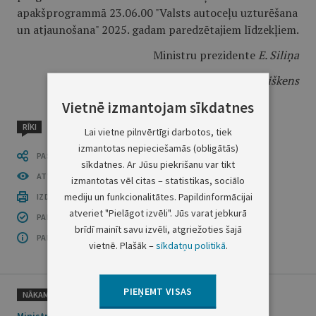
apakšprogrammā 23.06.00 "Valsts autoceļu uzturēšana
un atjaunošana" 2025. gadam paredzētajiem līdzekļiem.
Ministru prezidente
E. Siliņa
Satiksmes ministrs
K. Briškens
Vietnē izmantojam sīkdatnes
RĪKI
Lai vietne pilnvērtīgi darbotos, tiek
izmantotas nepieciešamās (obligātās)
PASTĀSTI CITIEM
sīkdatnes. Ar Jūsu piekrišanu var tikt
ATVĒRT PUBLIKĀCIJU (PDF)
izmantotas vēl citas – statistikas, sociālo
mediju un funkcionalitātes. Papildinformācijai
IZDRUKĀT PUBLIKĀCIJU
atveriet "Pielāgot izvēli". Jūs varat jebkurā
PAR INFORMĀCIJAS DROŠĪBU
brīdī mainīt savu izvēli, atgriežoties šajā
PAR ŠO GRUPU
vietnē. Plašāk –
sīkdatņu politikā
.
PIEŅEMT VISAS
NĀKAMAIS