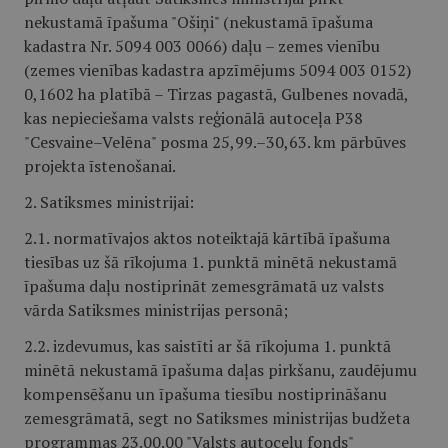
nekustamā īpašuma "Ošiņi" (nekustamā īpašuma
kadastra Nr. 5094 003 0066) daļu – zemes vienību
(zemes vienības kadastra apzīmējums 5094 003 0152)
0,1602 ha platībā – Tirzas pagastā, Gulbenes novadā,
kas nepieciešama valsts reģionālā autoceļa P38
"Cesvaine–Velēna" posma 25,99.–30,63. km pārbūves
projekta īstenošanai.
2. Satiksmes ministrijai:
2.1. normatīvajos aktos noteiktajā kārtībā īpašuma
tiesības uz šā rīkojuma 1. punktā minētā nekustamā
īpašuma daļu nostiprināt zemesgrāmatā uz valsts
vārda Satiksmes ministrijas personā;
2.2. izdevumus, kas saistīti ar šā rīkojuma 1. punktā
minētā nekustamā īpašuma daļas pirkšanu, zaudējumu
kompensēšanu un īpašuma tiesību nostiprināšanu
zemesgrāmatā, segt no Satiksmes ministrijas budžeta
programmas 23.00.00 "Valsts autoceļu fonds"