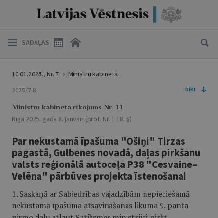
SADAĻAS
10.01.2025., Nr. 7
Ministru kabinets
2025/7.8
RĪKI
Ministru kabineta rīkojums Nr. 11
Rīgā 2025. gada 8. janvārī (prot. Nr. 1 18. §)
Par nekustamā īpašuma "Ošiņi" Tirzas
pagastā, Gulbenes novadā, daļas pirkšanu
valsts reģionālā autoceļa P38 "Cesvaine–
Velēna" pārbūves projekta īstenošanai
1. Saskaņā ar Sabiedrības vajadzībām nepieciešamā
nekustamā īpašuma atsavināšanas likuma 9. panta
pirmo daļu ​​​​​​atļaut Satiksmes ministrijai pirkt