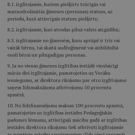
8.1. izglītojamie, kuriem piešķirts trūcīgās vai
maznodrošinātās ģimenes (personas) statuss, uz
periodu, kurā attiecīgais statuss piešķirts;
8.2. izglītojamie, kuri atrodas pilnā valsts aizgādībā;
8.3. izglītojamie no ģimenēm, kuru aprūpē ir trīs vai
vairāk bērnu, tai skaitā audžuģimenē vai aizbildnībā
esoši bērni un pilngadīgas personas.
9. Ja no vienas ģimenes izglītības iestādē vienlaicīgi
mācās divi izglītojamie, pamatojoties uz Vecāku
iesniegumu, ar direktora rīkojumu par otro izglītojamo
saņem līdzmaksājuma atbrīvojumu 50 procentu
apmērā.
10. No līdzfinansējuma maksas 100 procentu apmērā,
pamatojoties uz izglītības iestādes Pedagoģiskās
padomes lēmumu, attiecīgajā mācību gadā ar izglītības
iestādes direktora rīkojumu tiek atbrīvoti izglītojamie
ar augstiem mācību sasniegumiem (līdz pieci procenti