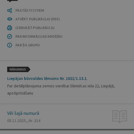
PASTĀSTI CITIEM
ATVĒRT PUBLIKĀCIJU (PDF)
IZDRUKĀT PUBLIKĀCIJU
PAR INFORMĀCIJAS DROŠĪBU
PAR ŠO GRUPU
NĀKAMAIS
Liepājas būvvaldes lēmums Nr. 1021/1.13.1.
Par detālplānojuma zemes vienībai Slimnīcas iela 22, Liepājā,
apstiprināšanu
Vēl šajā numurā
05.11.2025., Nr. 214