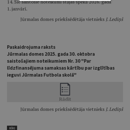
14. Šie saistošie noteikumi stājas spēkā 2026. gada
1. janvārī.
Jūrmalas domes priekšsēdētāja vietnieks
J. Lediņš
Paskaidrojuma raksts
Jūrmalas domes 2025. gada 30. oktobra
saistošajiem noteikumiem Nr. 30 "Par
līdzfinansējuma samaksas kārtību par izglītības
ieguvi Jūrmalas Futbola skolā"
Jūrmalas domes priekšsēdētāja vietnieks
J. Lediņš
RĪKI