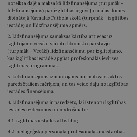
noteikta daļēja maksa kā līdzfinansējums (turpmāk –
līdzfinansējums) par izglītības ieguvi Jūrmalas domes
dibinātajā Jūrmalas Futbola skolā (turpmāk – izglītības
iestāde) un līdzfinansējuma apmērs.
2. Līdzfinansējuma samaksas kārtība attiecas uz
izglītojamo vecāku vai citu likumisko pārstāvju
(turpmāk – Vecāki) līdzfinansējumu par izglītojamo,
kas izglītības iestādē apgūst profesionālās ievirzes
izglītības programmas.
3. Līdzfinansējums izmantojams normatīvajos aktos
paredzētajiem mērķiem, un tas veido daļu no izglītības
iestādes finansējuma.
4. Līdzfinansējums ir paredzēts, lai īstenotu izglītības
iestādes uzdevumus un nodrošinātu:
4.1. izglītības iestādes attīstību;
4.2. pedagoģiskā personāla profesionālās meistarības