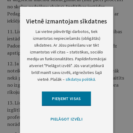
no skolas audzēkņu skaita). Izglītības iestādes
Pedagoģiskās padomes darbība tiek reglamentēta ar
Vietnē izmantojam sīkdatnes
iekšējo normatīvo aktu.
11. Līdzfinansējuma izdevumu tāmi izstrādā izglītības
Lai vietne pilnvērtīgi darbotos, tiek
iestādes direktors sadarbībā ar izglītības iestādes
izmantotas nepieciešamās (obligātās)
sīkdatnes. Ar Jūsu piekrišanu var tikt
Padomi un Jūrmalas Izglītības pārvaldi, un iesniedz
izmantotas vēl citas – statistikas, sociālo
apstiprināšanai Jūrmalas domē.
mediju un funkcionalitātes. Papildinformācijai
12. Ja Vecāku līdzfinansējums nav samaksāts
atveriet "Pielāgot izvēli". Jūs varat jebkurā
noteiktajos termiņos bez attaisnojoša iemesla vairāk
brīdī mainīt savu izvēli, atgriežoties šajā
nekā par diviem mēnešiem, izglītojamais tiek atskaitīts
vietnē. Plašāk –
sīkdatņu politikā
.
no izglītības iestādes ar izglītības iestādes direktora
rīkojumu.
PIEŅEMT VISAS
13. Līdzfinansējuma samaksu Vecāki veic starp
izglītības iestādi un Vecāku noslēgtajā līgumā par
profesionālās ievirzes izglītības programmas
PIELĀGOT IZVĒLI
norādītajā norēķinu kontā.