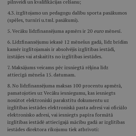
pilnveidi un kvalifikācijas celšanu;
4.3. izglītojamo un pedagogu dalību sporta pasākumos
(spēles, turnīri u.tml. pasākumi).
5. Vecāku līdzfinansējuma apmērs ir 20
euro
mēnesī.
6. Līdzfinansējumu iekasē 12 mēnešus gadā, līdz brīdim
kamēr izglītojamais ir absolvējis izglītības iestādi,
izstājies vai atskaitīts no izglītības iestādes.
7. Maksājums veicams pēc izsniegtā rēķina līdz
attiecīgā mēneša 15. datumam.
8. No līdzfinansējuma maksas 100 procentu apmērā,
pamatojoties uz Vecāku iesniegumu, kas iesniegts
nosūtot elektroniski parakstītu dokumentu uz
izglītības iestādes elektroniskā pasta adresi vai oficiālo
elektronisko adresi, vai iesniegts papīra formātā
izglītības iestādē attiecīgajā mācību gadā ar izglītības
iestādes direktora rīkojumu tiek atbrīvoti: