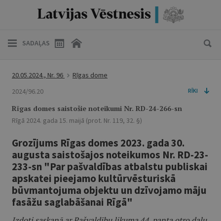
SADAĻAS
20.05.2024., Nr. 96
Rīgas dome
2024/96.20
RĪKI
Rīgas domes saistošie noteikumi Nr. RD-24-266-sn
Rīgā 2024. gada 15. maijā (prot. Nr. 119, 32. §)
Grozījums Rīgas domes 2023. gada 30.
augusta saistošajos noteikumos Nr. RD-23-
233-sn "Par pašvaldības atbalstu publiskai
apskatei pieejamo kultūrvēsturiskā
būvmantojuma objektu un dzīvojamo māju
fasāžu saglabāšanai Rīgā"
Izdoti saskaņā ar Pašvaldību likuma 44. panta otro daļu,