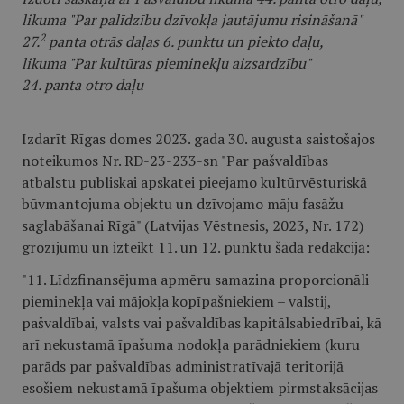
likuma "Par palīdzību dzīvokļa jautājumu risināšanā"
2
27.
panta otrās daļas 6. punktu un piekto daļu,
likuma "Par kultūras pieminekļu aizsardzību"
24. panta otro daļu
Izdarīt Rīgas domes 2023. gada 30. augusta saistošajos
noteikumos Nr. RD-23-233-sn "Par pašvaldības
atbalstu publiskai apskatei pieejamo kultūrvēsturiskā
būvmantojuma objektu un dzīvojamo māju fasāžu
saglabāšanai Rīgā" (Latvijas Vēstnesis, 2023, Nr. 172)
grozījumu un izteikt 11. un 12. punktu šādā redakcijā:
"11. Līdzfinansējuma apmēru samazina proporcionāli
pieminekļa vai mājokļa kopīpašniekiem – valstij,
pašvaldībai, valsts vai pašvaldības kapitālsabiedrībai, kā
arī nekustamā īpašuma nodokļa parādniekiem (kuru
parāds par pašvaldības administratīvajā teritorijā
esošiem nekustamā īpašuma objektiem pirmstaksācijas