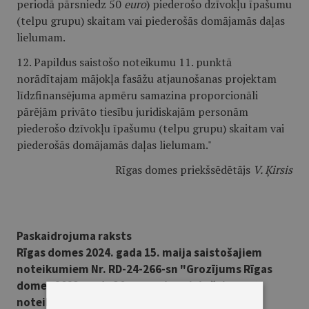
periodā pārsniedz 50
euro
) piederošo dzīvokļu īpašumu
(telpu grupu) skaitam vai piederošās domājamās daļas
lielumam.
12. Papildus saistošo noteikumu 11. punktā
norādītajam mājokļa fasāžu atjaunošanas projektam
līdzfinansējuma apmēru samazina proporcionāli
pārējām privāto tiesību juridiskajām personām
piederošo dzīvokļu īpašumu (telpu grupu) skaitam vai
piederošās domājamās daļas lielumam."
Rīgas domes priekšsēdētājs
V. Ķirsis
Paskaidrojuma raksts
Rīgas domes 2024. gada 15. maija saistošajiem
noteikumiem Nr. RD-24-266-sn "Grozījums Rīgas
domes 2023. gada 30. augusta saistošajos
noteikumos Nr. RD-23-233-sn "Par pašvaldības