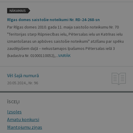
NĀKAMAIS
Rīgas domes saistošie noteikumi Nr. RD-24-268-sn
Par Rīgas domes 2010. gada 11. maija saistošo noteikumu Nr. 70
"Teritorijas starp Rūpniecības ielu, Pētersalas ielu un Katrīnas ielu
izmantošanas un apbūves saistošie noteikumi" atzīšanu par spēku
zaudējušiem daļā – nekustamajos īpašumos Pētersalas ielā 3
(kadastra Nr. 01000110052),...
VAIRĀK
Vēl šajā numurā
20.05.2024., Nr. 96
ĪSCEĻI
Izsoles
Amatu konkursi
Mantojumu ziņas