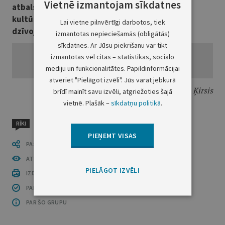
Vietnē izmantojam sīkdatnes
atbalstu publiskai apskatei pieejamo
kultūrvēsturiskā būvmantojuma objektu un
Lai vietne pilnvērtīgi darbotos, tiek
dzīvojamo māju fasāžu saglabāšanai Rīgā""
izmantotas nepieciešamās (obligātās)
sīkdatnes. Ar Jūsu piekrišanu var tikt
izmantotas vēl citas – statistikas, sociālo
mediju un funkcionalitātes. Papildinformācijai
atveriet "Pielāgot izvēli". Jūs varat jebkurā
Rīgas domes priekšsēdētājs
V. Ķirsis
brīdī mainīt savu izvēli, atgriežoties šajā
vietnē. Plašāk –
sīkdatņu politikā
.
RĪKI
PIEŅEMT VISAS
PASTĀSTI CITIEM
ATVĒRT PUBLIKĀCIJU (PDF)
PIELĀGOT IZVĒLI
IZDRUKĀT PUBLIKĀCIJU
PAR INFORMĀCIJAS DROŠĪBU
PAR ŠO GRUPU