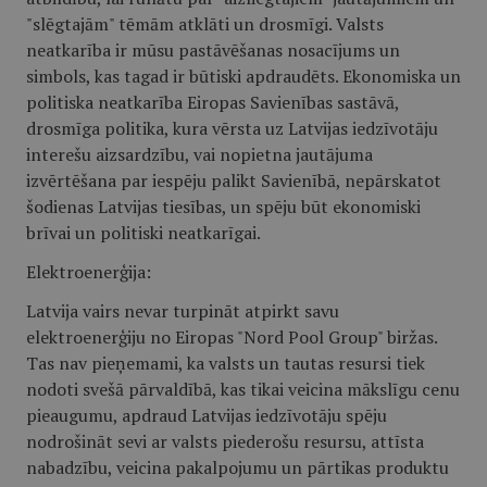
"slēgtajām" tēmām atklāti un drosmīgi. Valsts
neatkarība ir mūsu pastāvēšanas nosacījums un
simbols, kas tagad ir būtiski apdraudēts. Ekonomiska un
politiska neatkarība Eiropas Savienības sastāvā,
drosmīga politika, kura vērsta uz Latvijas iedzīvotāju
interešu aizsardzību, vai nopietna jautājuma
izvērtēšana par iespēju palikt Savienībā, nepārskatot
šodienas Latvijas tiesības, un spēju būt ekonomiski
brīvai un politiski neatkarīgai.
Elektroenerģija:
Latvija vairs nevar turpināt atpirkt savu
elektroenerģiju no Eiropas "Nord Pool Group" biržas.
Tas nav pieņemami, ka valsts un tautas resursi tiek
nodoti svešā pārvaldībā, kas tikai veicina mākslīgu cenu
pieaugumu, apdraud Latvijas iedzīvotāju spēju
nodrošināt sevi ar valsts piederošu resursu, attīsta
nabadzību, veicina pakalpojumu un pārtikas produktu