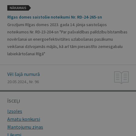
NĀKAMAIS
Rīgas domes saistošie noteikumi Nr. RD-24-265-sn
Grozījumi Rīgas domes 2023. gada 14. jūnija saistošajos
noteikumos Nr. RD-23-204-sn "Par pašvaldības palīdzību bīstamības
novēršanai un energoefektivitātes uzlabošanas pasākumu
veikšanai dzīvojamās mājās, kā arī tām piesaistīto zemesgabalu
labiekārtošanai Rīgā"
Vēl šajā numurā
20.05.2024., Nr. 96
ĪSCEĻI
Izsoles
Amatu konkursi
Mantojumu ziņas
Likumi