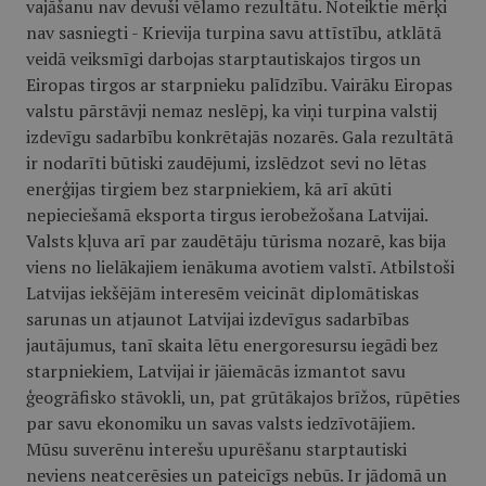
vajāšanu nav devuši vēlamo rezultātu. Noteiktie mērķi
nav sasniegti - Krievija turpina savu attīstību, atklātā
veidā veiksmīgi darbojas starptautiskajos tirgos un
Eiropas tirgos ar starpnieku palīdzību. Vairāku Eiropas
valstu pārstāvji nemaz neslēpj, ka viņi turpina valstij
izdevīgu sadarbību konkrētajās nozarēs. Gala rezultātā
ir nodarīti būtiski zaudējumi, izslēdzot sevi no lētas
enerģijas tirgiem bez starpniekiem, kā arī akūti
nepieciešamā eksporta tirgus ierobežošana Latvijai.
Valsts kļuva arī par zaudētāju tūrisma nozarē, kas bija
viens no lielākajiem ienākuma avotiem valstī. Atbilstoši
Latvijas iekšējām interesēm veicināt diplomātiskas
sarunas un atjaunot Latvijai izdevīgus sadarbības
jautājumus, tanī skaita lētu energoresursu iegādi bez
starpniekiem, Latvijai ir jāiemācās izmantot savu
ģeogrāfisko stāvokli, un, pat grūtākajos brīžos, rūpēties
par savu ekonomiku un savas valsts iedzīvotājiem.
Mūsu suverēnu interešu upurēšanu starptautiski
neviens neatcerēsies un pateicīgs nebūs. Ir jādomā un