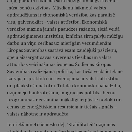
cīņā, par kuru tika maksāta mūžīga un augsta cena –
mūsu senču dzīvības. Mūsdienu laikmetā valsts
apdraudējums ir ekonomiskā verdzība, kas paralīzē
visu, galvenokārt - valsts attīstību. Ekonomiskā
verdzība mazina jaunās paaudzes rašanos, tiešā veidā
apdraud ģimenes institūtu, iznīcina sirmgalvju mūžīgu
darbu un viņu cerības uz mierīgām vecumdienām.
Eiropas Savienības sastāvā esam zaudējuši pašcieņu,
spēju aizsargāt savas suverēnās tiesības un valsts
attīstības veicināšanas iespējas. Šodienas Eiropas
Savienības realizējamā politika, kas tiešā veidā ietekmē
Latviju, ir praktiski nesavienojama ar valsts attīstību
un plaukstošu nākotni. Totālā ekonomiskā nabadzība,
uzņēmēju bankrotēšana, imigrācijas politika, bērnu
programmas neesamība, mākslīgi uzpūstie nodokļi un
cenas uz enerģētiskiem resursiem ir tiešais signāls –
valsts nākotne ir apdraudēta.
Iepriekšminēto iemeslu dēļ, "Stabilitātei!" uzņemas
atbildību, lai runātu par "aizliegtajiem" jautājumiem un