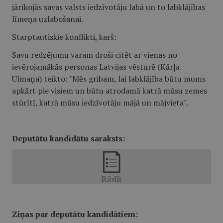
jārīkojās savas valsts iedzīvotāju labā un to labklājības
līmeņa uzlabošanai.
Starptautiskie konflikti, karš:
Savu redzējumu varam droši citēt ar vienas no
ievērojamākās personas Latvijas vēsturē (Kārļa
Ulmaņa) teikto: "Mēs gribam, lai labklājība būtu mums
apkārt pie visiem un būtu atrodamā katrā mūsu zemes
stūrītī, katrā mūsu iedzīvotāju mājā un mājvieta".
Deputātu kandidātu saraksts:
Ziņas par deputātu kandidātiem: