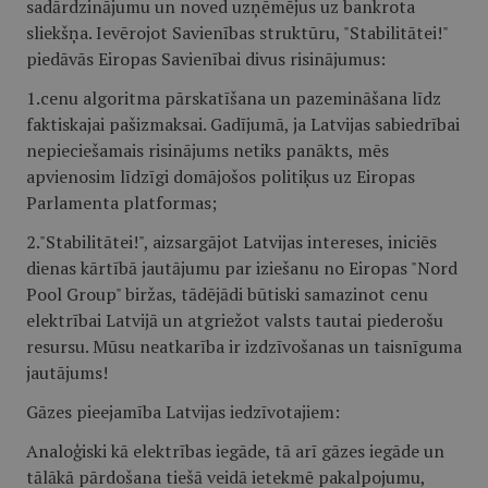
sadārdzinājumu un noved uzņēmējus uz bankrota
sliekšņa. Ievērojot Savienības struktūru, "Stabilitātei!"
piedāvās Eiropas Savienībai divus risinājumus:
1.cenu algoritma pārskatīšana un pazemināšana līdz
faktiskajai pašizmaksai. Gadījumā, ja Latvijas sabiedrībai
nepieciešamais risinājums netiks panākts, mēs
apvienosim līdzīgi domājošos politiķus uz Eiropas
Parlamenta platformas;
2."Stabilitātei!", aizsargājot Latvijas intereses, iniciēs
dienas kārtībā jautājumu par iziešanu no Eiropas "Nord
Pool Group" biržas, tādējādi būtiski samazinot cenu
elektrībai Latvijā un atgriežot valsts tautai piederošu
resursu. Mūsu neatkarība ir izdzīvošanas un taisnīguma
jautājums!
Gāzes pieejamība Latvijas iedzīvotajiem:
Analoģiski kā elektrības iegāde, tā arī gāzes iegāde un
tālākā pārdošana tiešā veidā ietekmē pakalpojumu,