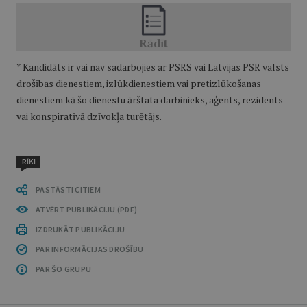
* Kandidāts ir vai nav sadarbojies ar PSRS vai Latvijas PSR valsts
drošības dienestiem, izlūkdienestiem vai pretizlūkošanas
dienestiem kā šo dienestu ārštata darbinieks, aģents, rezidents
vai konspiratīvā dzīvokļa turētājs.
RĪKI
PASTĀSTI CITIEM
ATVĒRT PUBLIKĀCIJU (PDF)
IZDRUKĀT PUBLIKĀCIJU
PAR INFORMĀCIJAS DROŠĪBU
PAR ŠO GRUPU