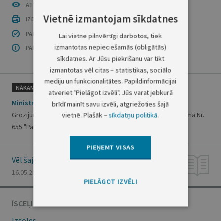
ATVĒRT PUBLIKĀCIJU (PDF)
Vietnē izmantojam sīkdatnes
IZDRUKĀT PUBLIKĀCIJU
PAR INFORMĀCIJAS DROŠĪBU
Lai vietne pilnvērtīgi darbotos, tiek
izmantotas nepieciešamās (obligātās)
PAR ŠO GRUPU
sīkdatnes. Ar Jūsu piekrišanu var tikt
izmantotas vēl citas – statistikas, sociālo
mediju un funkcionalitātes. Papildinformācijai
NĀKAMAIS
atveriet "Pielāgot izvēli". Jūs varat jebkurā
Ministru kabineta rīkojums Nr. 364
brīdī mainīt savu izvēli, atgriežoties šajā
Grozījumi Ministru kabineta 2021. gada 17. septembra rīkojumā Nr.
vietnē. Plašāk –
sīkdatņu politikā
.
655 "Par valsts augstskolu tipiem"
PIEŅEMT VISAS
Vēl šajā numurā
16.05.2024., Nr. 94
PIELĀGOT IZVĒLI
ĪSCEĻI
Izsoles