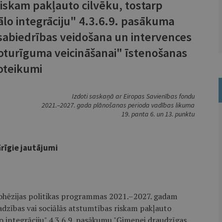
riskam pakļauto cilvēku, tostarp
ālo integrāciju" 4.3.6.9. pasākuma
sabiedrības veidošana un intervences
oturīguma veicināšanai" īstenošanas
oteikumi
Izdoti saskaņā ar Eiropas Savienības fondu
2021.–2027. gada plānošanas perioda vadības likuma
19. panta 6. un 13. punktu
ārīgie jautājumi
 kohēzijas politikas programmas 2021.–2027. gadam
badzības vai sociālās atstumtības riskam pakļauto
lo integrāciju" 4.3.6.9. pasākumu "Ģimenei draudzīgas