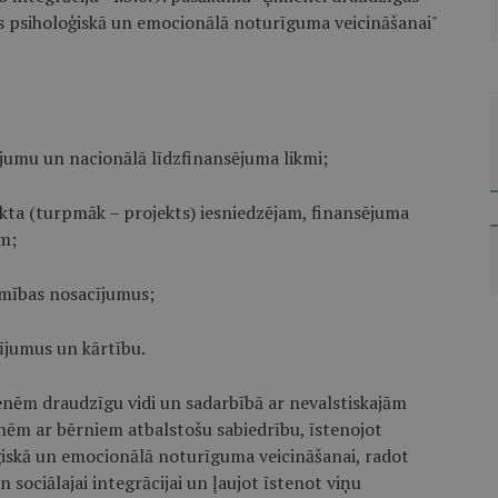
s psiholoģiskā un emocionālā noturīguma veicināšanai"
umu un nacionālā līdzfinansējuma likmi;
ekta (turpmāk – projekts) iesniedzējam, finansējuma
m;
āmības nosacījumus;
ījumus un kārtību.
enēm draudzīgu vidi un sadarbībā ar nevalstiskajām
nēm ar bērniem atbalstošu sabiedrību, īstenojot
skā un emocionālā noturīguma veicināšanai, radot
 sociālajai integrācijai un ļaujot īstenot viņu