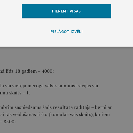
PIEŅEMT VISAS
mā līdz 18 gadiem – 200;
PIELĀGOT IZVĒLI
a vai vietēja mēroga valsts administrācijas vai
mu skaits – 1;
mā līdz 18 gadiem – 4000;
a vai vietēja mēroga valsts administrācijas vai
mu skaits – 1.
mbrim sasniedzams šāds rezultāta rādītājs – bērni ar
i tās veidošanās risku (kumulatīvais skaits), kuriem
 – 8500: