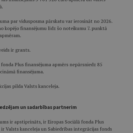
ā.
ēmuma par vidusposma pārskatu var ierosināt no 2026.
mo kopējo finansējumu līdz šo noteikumu 7. punktā
 apmēram.
eids ir grants.
lā fonda Plus finansējuma apmērs nepārsniedz 85
ecināmā finansējuma.
cijas pilda Valsts kanceleja.
sniedzējam un sadarbības partnerim
gums ir apstiprināts, ir Eiropas Sociālā fonda Plus
r Valsts kanceleja un Sabiedrības integrācijas fonds