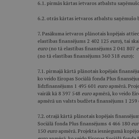
6.1. pirmās kārtas ietvaros atbalstu saņēmuš
6.2. otrās kārtas ietvaros atbalstu saņēmušo
7. Pasākuma ietvaros plānotais kopējais atti
elastības finansējums 2 402 125
euro
), tai s
euro
(no tā elastības finansējums 2 041 807
e
(no tā elastības finansējums 360 318
euro
):
7.1. pirmajā kārtā plānotais kopējais finansē
ko veido Eiropas Sociālā fonda Plus finansēj
līdzfinansējums 1 495 601
euro
apmērā. Proj
vairāk kā 8 397 548
euro
apmērā, ko veido Ei
apmērā un valsts budžeta finansējums 1 259
7.2. otrajā kārtā plānotais kopējais finansēju
Sociālā fonda Plus finansējums 4 466 180
eu
150
euro
apmērā. Projekta iesniegumā kopējo
euro
apmērā, ko veido Eiropas Sociālā fonda