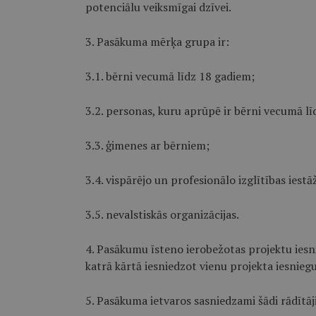
potenciālu veiksmīgai dzīvei.
3. Pasākuma mērķa grupa ir:
3.1. bērni vecumā līdz 18 gadiem;
3.2. personas, kuru aprūpē ir bērni vecumā lī
3.3. ģimenes ar bērniem;
3.4. vispārējo un profesionālo izglītības iest
3.5. nevalstiskās organizācijas.
4. Pasākumu īsteno ierobežotas projektu iesn
katrā kārtā iesniedzot vienu projekta iesnie
5. Pasākuma ietvaros sasniedzami šādi rādītāji