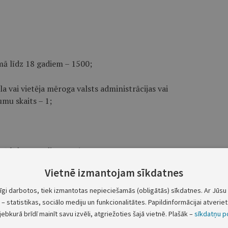
mā līdz 18 gadiem – 1500;
a vai vietēja mēroga valsts administrācijas vai
mu skaits – 1;
mā līdz 18 gadiem – 4500;
Vietnē izmantojam sīkdatnes
a vai vietēja mēroga valsts administrācijas vai
mu skaits – 1;
tīgi darbotos, tiek izmantotas nepieciešamās (obligātās) sīkdatnes. Ar Jūsu 
– statistikas, sociālo mediju un funkcionalitātes. Papildinformācijai atveriet 
jebkurā brīdī mainīt savu izvēli, atgriežoties šajā vietnē. Plašāk –
sīkdatņu po