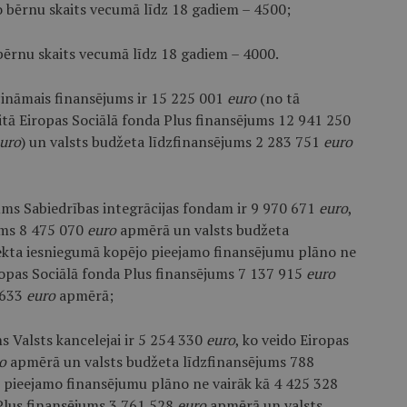
o bērnu skaits vecumā līdz 18 gadiem – 4500;
 bērnu skaits vecumā līdz 18 gadiem – 4000.
ecināmais finansējums ir 15 225 001
euro
(no tā
kaitā Eiropas Sociālā fonda Plus finansējums 12 941 250
uro
) un valsts budžeta līdzfinansējums 2 283 751
euro
jums Sabiedrības integrācijas fondam ir 9 970 671
euro
,
ums 8 475 070
euro
apmērā un valsts budžeta
ekta iesniegumā kopējo pieejamo finansējumu plāno ne
ropas Sociālā fonda Plus finansējums 7 137 915
euro
 633
euro
apmērā;
ms Valsts kancelejai ir 5 254 330
euro
, ko veido Eiropas
ro
apmērā un valsts budžeta līdzfinansējums 788
 pieejamo finansējumu plāno ne vairāk kā 4 425 328
 Plus finansējums 3 761 528
euro
apmērā un valsts