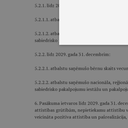
5.2.1. līdz 2024. gada 31. decembrim:
5.2.1.1. atbalstu saņēmušo bērnu skaits vecu
5.2.1.2. atbalstu saņēmušo nacionāla, reģionāl
sabiedrisko pakalpojumu iestāžu un pakalpoju
5.2.2. līdz 2029. gada 31. decembrim:
5.2.2.1. atbalstu saņēmušo bērnu skaits vecu
5.2.2.2. atbalstu saņēmušo nacionāla, reģionāl
sabiedrisko pakalpojumu iestāžu un pakalpoju
6. Pasākuma ietvaros līdz 2029. gada 31. dece
attīstības grūtībām, nepietiekamu attīstību va
veicināta pozitīva attīstība un pašrealizācija,