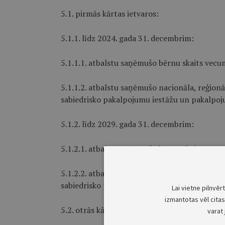
5.1. pirmās kārtas ietvaros:
5.1.1. līdz 2024. gada 31. decembrim:
5.1.1.1. atbalstu saņēmušo bērnu skaits vecu
5.1.1.2. atbalstu saņēmušo nacionāla, reģionāl
sabiedrisko pakalpojumu iestāžu un pakalpoju
5.1.2. līdz 2029. gada 31. decembrim:
5.1.2.1. atbalstu saņēmušo bērnu skaits vecu
5.1.2.2. atbalstu saņēmušo nacionāla, reģionāl
sabiedrisko pakalpojumu iestāžu un pakalpoju
Lai vietne pilnvēr
izmantotas vēl citas 
5.2. otrās kārtas ietvaros:
varat 