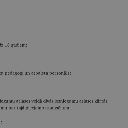
dz 18 gadiem;
āžu pedagogi un atbalsta personāls;
iegumu atlases veidā divās iesniegumu atlases kārtās,
gumu par tajā pieejamo finansējumu.
: