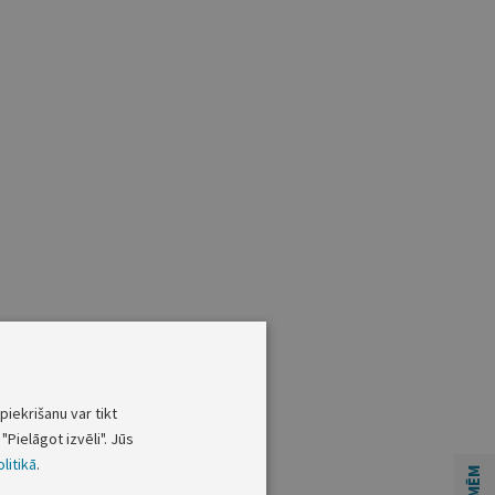
piekrišanu var tikt
"Pielāgot izvēli". Jūs
litikā
.