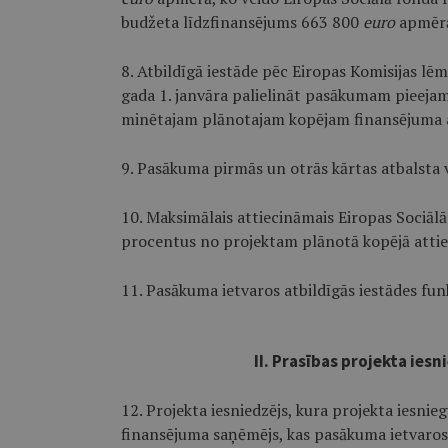
budžeta līdzfinansējums 663 800
euro
apmēr
8. Atbildīgā iestāde pēc Eiropas Komisijas l
gada 1. janvāra palielināt pasākumam pieeja
minētajam plānotajam kopējam finansējuma
9. Pasākuma pirmās un otrās kārtas atbalsta v
10. Maksimālais attiecināmais Eiropas Sociā
procentus no projektam plānotā kopējā atti
11. Pasākuma ietvaros atbildīgās iestādes funk
II. Prasības projekta ie
12. Projekta iesniedzējs, kura projekta iesnie
finansējuma saņēmējs, kas pasākuma ietvaros i