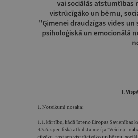
vai sociālās atstumtības 
vistrūcīgāko un bērnu, soci
"Ģimenei draudzīgas vides un 
psiholoģiskā un emocionālā n
n
I. Visp
1. Noteikumi nosaka:
1.1. kārtību, kādā īsteno Eiropas Savienības
4.3.6. specifiskā atbalsta mērķa "Veicināt na
cilvēku, tostarp vistrūcīgāko un bērnu, sociā