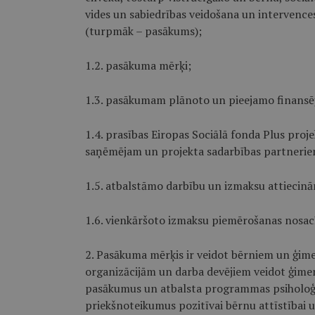
vides un sabiedrības veidošana un intervence
(turpmāk – pasākums);
1.2. pasākuma mērķi;
1.3. pasākumam plānoto un pieejamo finansēj
1.4. prasības Eiropas Sociālā fonda Plus proj
saņēmējam un projekta sadarbības partnerie
1.5. atbalstāmo darbību un izmaksu attiecin
1.6. vienkāršoto izmaksu piemērošanas nosac
2. Pasākuma mērķis ir veidot bērniem un ģim
organizācijām un darba devējiem veidot ģime
pasākumus un atbalsta programmas psiholoģi
priekšnoteikumus pozitīvai bērnu attīstībai un