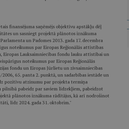
ais finansējuma saņēmējs objektīvu apstākļu dēļ
vitātes un sasniegt projektā plānotos iznākuma
as Parlamenta un Padomes 2013. gada 17. decembra
īgus noteikumus par Eiropas Reģionālās attīstības
u, Eiropas Lauksaimniecības fondu lauku attīstībai un
 vispārīgus noteikumus par Eiropas Reģionālās
zijas fondu un Eiropas Jūrlietu un zivsaimniecības
2006, 65. panta 2. punktā, un sadarbības iestāde un
edz pozitīvu atzinumu par projekta termiņa
 pilnībā pabeidz par saviem līdzekļiem, pabeidzot
jektā plānotos iznākuma rādītājus, kā arī nodrošinot
āti, līdz 2024. gada 31. oktobrim."