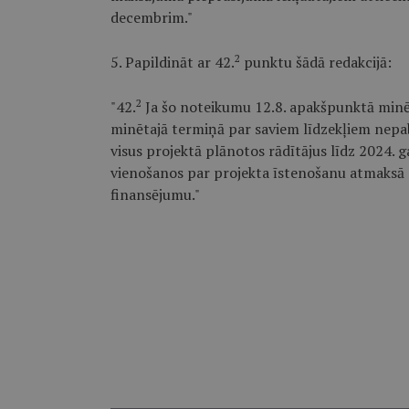
decembrim."
2
5. Papildināt ar 42.
punktu šādā redakcijā:
2
"42.
Ja šo noteikumu 12.8. apakšpunktā minē
minētajā termiņā par saviem līdzekļiem nepab
visus projektā plānotos rādītājus līdz 2024. 
vienošanos par projekta īstenošanu atmaksā 
finansējumu."