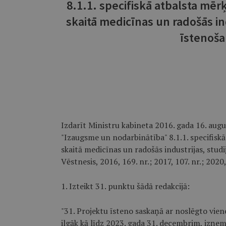
8.1.1. specifiskā atbalsta mēr
skaitā medicīnas un radošās i
īstenoša
Izdarīt Ministru kabineta 2016. gada 16. au
"Izaugsme un nodarbinātība" 8.1.1. specifisk
skaitā medicīnas un radošās industrijas, stud
Vēstnesis, 2016, 169. nr.; 2017, 107. nr.; 2020
1. Izteikt 31. punktu šādā redakcijā:
"31. Projektu īsteno saskaņā ar noslēgto vie
ilgāk kā līdz 2023. gada 31. decembrim, izņe