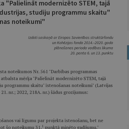
ķa "Palielināt modernizēto STEM, tajā
ndustrijas, studiju programmu skaitu"
nas noteikumi"
Izdoti saskaņā ar Eiropas Savienības struktūrfondu
un Kohēzijas fonda 2014.–2020. gada
plānošanas perioda vadības likuma
20. panta 6. un 13. punktu
gusta noteikumos Nr. 561 "Darbības programmas
ā atbalsta mērķa "Palielināt modernizēto STEM, tajā
iju programmu skaitu" īstenošanas noteikumi" (Latvijas
, 21. nr.; 2022, 218A. nr.) šādus grozījumus:
nošanos vai līgumu par projekta īstenošanu, bet ne
1
mot šo noteikumu 31.
punktā minēto gadījumu."