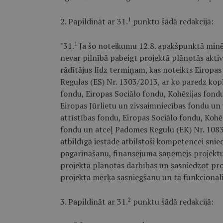
1
2. Papildināt ar 31.
punktu šādā redakcijā:
1
"31.
Ja šo noteikumu 12.8. apakšpunktā minēt
nevar pilnībā pabeigt projektā plānotās akti
rādītājus līdz termiņam, kas noteikts Eirop
Regulas (ES) Nr. 1303/2013, ar ko paredz kop
fondu, Eiropas Sociālo fondu, Kohēzijas fond
Eiropas Jūrlietu un zivsaimniecības fondu un
attīstības fondu, Eiropas Sociālo fondu, Kohē
fondu un atceļ Padomes Regulu (EK) Nr. 1083/
atbildīgā iestāde atbilstoši kompetencei sni
pagarināšanu, finansējuma saņēmējs projektu
projektā plānotās darbības un sasniedzot pro
projekta mērķa sasniegšanu un tā funkcionalit
2
3. Papildināt ar 31.
punktu šādā redakcijā: