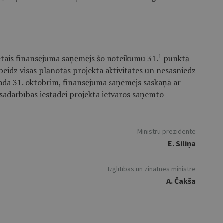
1
tais finansējuma saņēmējs šo noteikumu 31.
punktā
eidz visas plānotās projekta aktivitātes un nesasniedz
gada 31. oktobrim, finansējuma saņēmējs saskaņā ar
sadarbības iestādei projekta ietvaros saņemto
Ministru prezidente
E. Siliņa
Izglītības un zinātnes ministre
A. Čakša