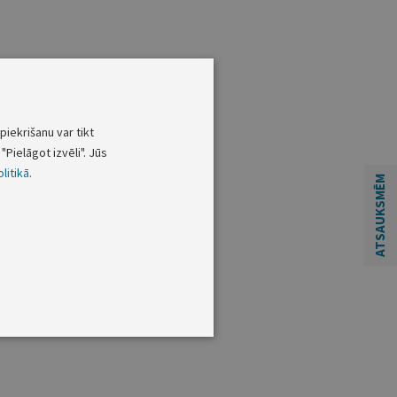
piekrišanu var tikt
"Pielāgot izvēli". Jūs
litikā
.
ATSAUKSMĒM