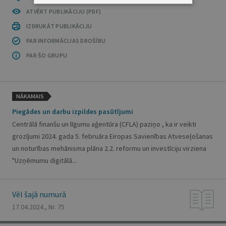
ATVĒRT PUBLIKĀCIJU (PDF)
IZDRUKĀT PUBLIKĀCIJU
PAR INFORMĀCIJAS DROŠĪBU
PAR ŠO GRUPU
NĀKAMAIS
Piegādes un darbu izpildes pasūtījumi
Centrālā finanšu un līgumu aģentūra (CFLA) paziņo , ka ir veikti
grozījumi 2024. gada 5. februāra Eiropas Savienības Atveseļošanas
un noturības mehānisma plāna 2.2. reformu un investīciju virziena
"Uzņēmumu digitālā...
Vēl šajā numurā
17.04.2024., Nr. 75