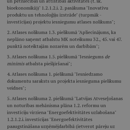
un pētniecības un attīstības aktivitātes (t. sk.
bioekonomikā))" 1.2.1.2.i. 2. pasākuma "Inovatīvu
produktu un tehnoloģiju izstrāde" (turpmāk -
investīcijas) projektu iesniegumu atlases nolikums";
2. Atlases nolikuma 1.3. pielikumā "Apliecinājums, ka
neplāno saņemt atbalstu MK noteikumu 32., 45. vai 47.
punktā noteiktajām nozarēm un darbībām";
3. Atlases nolikuma 1.5. pielikumā "Iesniegums
de
minimis
atbalsta piešķiršanai";
4. Atlases nolikuma 1. pielikumā "Iesniedzamo
dokumentu saraksts un projekta iesnieguma pielikumu
veidnes";
5. Atlases nolikuma 2. pielikumā "Latvijas Atveseļošanas
un noturības mehānisma plāna 1.2. reformu un
investīciju virziena "Energoefektivitātes uzlabošana"
1.2.1.2.i. investīcijas "Energoefektivitātes
paaugstināšana uzņēmējdarbībā (ietverot pāreju uz