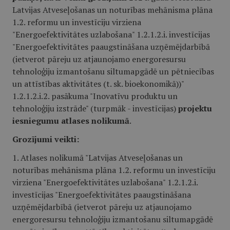
Latvijas Atveseļošanas un noturības mehānisma plāna
1.2. reformu un investīciju virziena
"Energoefektivitātes uzlabošana" 1.2.1.2.i. investīcijas
"Energoefektivitātes paaugstināšana uzņēmējdarbībā
(ietverot pāreju uz atjaunojamo energoresursu
tehnoloģiju izmantošanu siltumapgādē un pētniecības
un attīstības aktivitātes (t. sk. bioekonomikā))"
1.2.1.2.i.2. pasākuma "Inovatīvu produktu un
tehnoloģiju izstrāde" (turpmāk - investīcijas)
projektu
iesniegumu atlases nolikumā
.
Grozījumi
veikti:
1. Atlases nolikumā "Latvijas Atveseļošanas un
noturības mehānisma plāna 1.2. reformu un investīciju
virziena "Energoefektivitātes uzlabošana" 1.2.1.2.i.
investīcijas "Energoefektivitātes paaugstināšana
uzņēmējdarbībā (ietverot pāreju uz atjaunojamo
energoresursu tehnoloģiju izmantošanu siltumapgādē