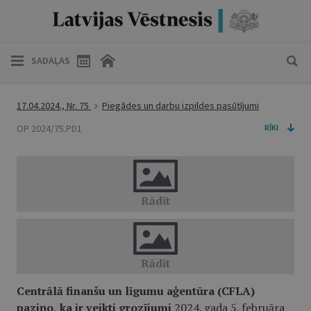
SADAĻAS
17.04.2024., Nr. 75
Piegādes un darbu izpildes pasūtījumi
OP 2024/75.PD1
RĪKI
Centrālā
finanšu un līgumu aģentūra (CFLA)
paziņo
,
ka
ir
veikti grozījumi
2024. gada 5. februāra