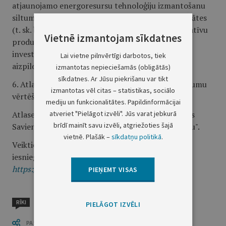
atjaunojamo energoresursu tehnoloģiju izmantošanu
siltumapgādē un pētniecības un attīstības aktivitātes
(t. sk. bioekonomikā))" 1.2.1.2.i.2. pasākuma "Inovatīvu
Vietnē izmantojam sīkdatnes
produktu un tehnoloģiju izstrāde" (turpmāk -
investīcijas) projekta iesnieguma veidlapas
Lai vietne pilnvērtīgi darbotos, tiek
aizpildīšanas skaidrojums";
izmantotas nepieciešamās (obligātās)
sīkdatnes. Ar Jūsu piekrišanu var tikt
6. Atlases nolikuma 3. pielikumā "Projektu iesniegumu
izmantotas vēl citas – statistikas, sociālo
vērtēšanas kritēriju piemērošanas metodika";
mediju un funkcionalitātes. Papildinformācijai
atveriet "Pielāgot izvēli". Jūs varat jebkurā
Atlases nolikuma 4. pielikumā "Līgums par Eiropas
brīdī mainīt savu izvēli, atgriežoties šajā
Savienības Atveseļošanas fonda projekta ieviešanu".
vietnē. Plašāk –
sīkdatņu politikā
.
Veiktie grozījumi un informācija par projektu
iesniegumu atlasi pieejama CFLA tīmekļvietnē:
https://www.cfla.gov.lv/lv/1-2-1-2-i-2.
PIEŅEMT VISAS
RĪKI
PIELĀGOT IZVĒLI
PASTĀSTI CITIEM