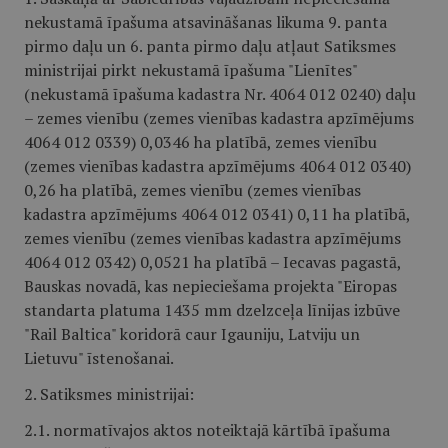
nekustamā īpašuma atsavināšanas likuma 9. panta
pirmo daļu un 6. panta pirmo daļu atļaut Satiksmes
ministrijai pirkt nekustamā īpašuma "Lienītes"
(nekustamā īpašuma kadastra Nr. 4064 012 0240) daļu
– zemes vienību (zemes vienības kadastra apzīmējums
4064 012 0339) 0,0346 ha platībā, zemes vienību
(zemes vienības kadastra apzīmējums 4064 012 0340)
0,26 ha platībā, zemes vienību (zemes vienības
kadastra apzīmējums 4064 012 0341) 0,11 ha platībā,
zemes vienību (zemes vienības kadastra apzīmējums
4064 012 0342) 0,0521 ha platībā – Iecavas pagastā,
Bauskas novadā, kas nepieciešama projekta "Eiropas
standarta platuma 1435 mm dzelzceļa līnijas izbūve
"Rail Baltica" koridorā caur Igauniju, Latviju un
Lietuvu" īstenošanai.
2. Satiksmes ministrijai:
2.1. normatīvajos aktos noteiktajā kārtībā īpašuma