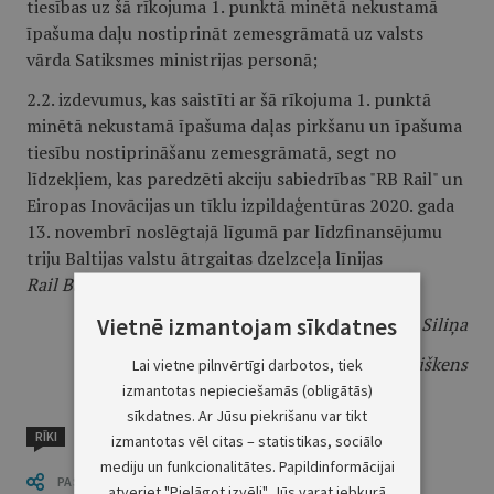
tiesības uz šā rīkojuma 1. punktā minētā nekustamā
īpašuma daļu nostiprināt zemesgrāmatā uz valsts
vārda Satiksmes ministrijas personā;
2.2. izdevumus, kas saistīti ar šā rīkojuma 1. punktā
minētā nekustamā īpašuma daļas pirkšanu un īpašuma
tiesību nostiprināšanu zemesgrāmatā, segt no
līdzekļiem, kas paredzēti akciju sabiedrības "RB Rail" un
Eiropas Inovācijas un tīklu izpildaģentūras 2020. gada
13. novembrī noslēgtajā līgumā par līdzfinansējumu
triju Baltijas valstu ātrgaitas dzelzceļa līnijas
Rail Baltica
projekta attīstībai.
Vietnē izmantojam sīkdatnes
Ministru prezidente
E. Siliņa
Satiksmes ministrs
K. Briškens
Lai vietne pilnvērtīgi darbotos, tiek
izmantotas nepieciešamās (obligātās)
sīkdatnes. Ar Jūsu piekrišanu var tikt
RĪKI
izmantotas vēl citas – statistikas, sociālo
mediju un funkcionalitātes. Papildinformācijai
PASTĀSTI CITIEM
atveriet "Pielāgot izvēli". Jūs varat jebkurā