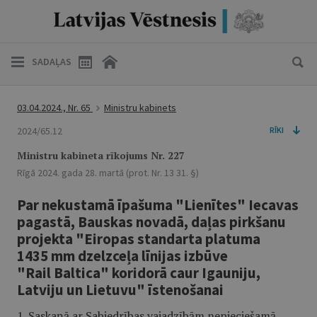
SADAĻAS
03.04.2024., Nr. 65
Ministru kabinets
2024/65.12
RĪKI
Ministru kabineta rīkojums Nr. 227
Rīgā 2024. gada 28. martā (prot. Nr. 13 31. §)
Par nekustamā īpašuma "Lienītes" Iecavas
pagastā, Bauskas novadā, daļas pirkšanu
projekta "Eiropas standarta platuma
1435 mm dzelzceļa līnijas izbūve
"Rail Baltica" koridorā caur Igauniju,
Latviju un Lietuvu" īstenošanai
1. Saskaņā ar Sabiedrības vajadzībām nepieciešamā