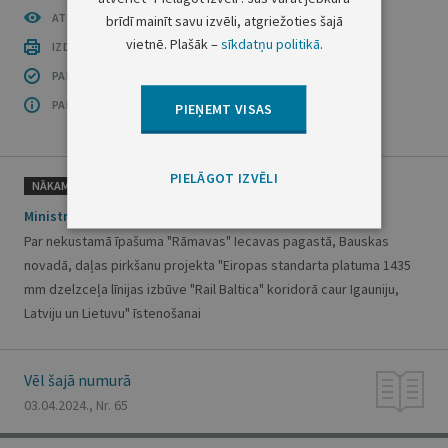
ATVĒRT PUBLIKĀCIJU (PDF)
brīdī mainīt savu izvēli, atgriežoties šajā
vietnē. Plašāk –
sīkdatņu politikā
.
IZDRUKĀT PUBLIKĀCIJU
PAR INFORMĀCIJAS DROŠĪBU
PAR ŠO GRUPU
PIEŅEMT VISAS
PIELĀGOT IZVĒLI
NĀKAMAIS
Ministru kabineta rīkojums Nr. 228
Par nekustamā īpašuma "Rāmavas" Iecavas pagastā, Bauskas
novadā, daļas pirkšanu projekta "Eiropas standarta platuma 1435
mm dzelzceļa līnijas izbūve "Rail Baltica" koridorā caur Igauniju,
Latviju un Lietuvu" īstenošanai
Vēl šajā numurā
03.04.2024., Nr. 65