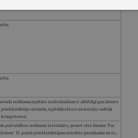
zēta.
zēta.
novada nolikuma izpildes nodrošināšanu ir atbildīgi gan domes
 priekšsēdētāja vietnieki, izpilddirektors un iestāžu vadītāji
ai kompetencei.
da pašvaldības nolikums izstrādāts, ņemot vērā likuma "Par
žetiem" 15. pantā priekšsēdētājam noteikto pienākumu un to,