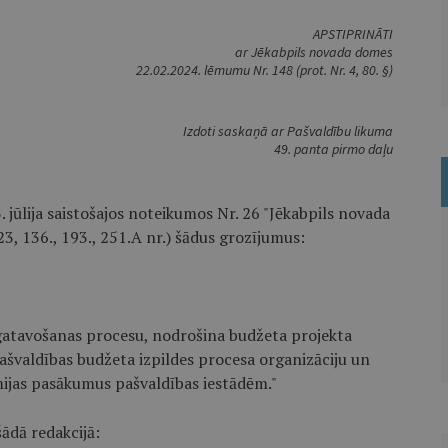
APSTIPRINĀTI
ar Jēkabpils novada domes
22.02.2024. lēmumu Nr. 148 (prot. Nr. 4, 80. §)
Izdoti saskaņā ar Pašvaldību likuma
49. panta pirmo daļu
 jūlija saistošajos noteikumos Nr. 26 "Jēkabpils novada
3, 136., 193., 251.A nr.) šādus grozījumus:
agatavošanas procesu, nodrošina budžeta projekta
ašvaldības budžeta izpildes procesa organizāciju un
mijas pasākumus pašvaldības iestādēm."
ādā redakcijā: