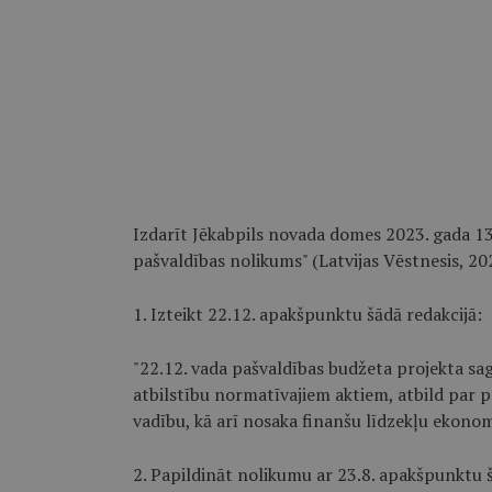
Izdarīt Jēkabpils novada domes 2023. gada 13.
pašvaldības nolikums" (Latvijas Vēstnesis, 202
1. Izteikt 22.12. apakšpunktu šādā redakcijā:
"22.12. vada pašvaldības budžeta projekta s
atbilstību normatīvajiem aktiem, atbild par p
vadību, kā arī nosaka finanšu līdzekļu ekono
2. Papildināt nolikumu ar 23.8. apakšpunktu š