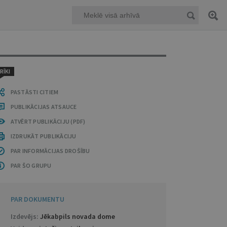
RĪKI
PASTĀSTI CITIEM
PUBLIKĀCIJAS ATSAUCE
ATVĒRT PUBLIKĀCIJU (PDF)
IZDRUKĀT PUBLIKĀCIJU
PAR INFORMĀCIJAS DROŠĪBU
PAR ŠO GRUPU
PAR DOKUMENTU
Izdevējs:
Jēkabpils novada dome