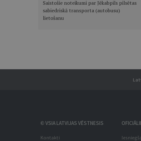
Saistošie noteikumi par Jēkabpils pilsētas
sabiedriskā transporta (autobusu)
lietošanu
Lat
© VSIA LATVIJAS VĒSTNESIS
OFICIĀL
Kontakti
Iesniegš