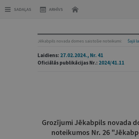
SADAĻAS
ARHĪVS
Jēkabpils novada domes saistošie noteikumi:
Šajā l
Laidiens:
27.02.2024., Nr. 41
Oficiālās publikācijas Nr.:
2024/41.11
Grozījumi Jēkabpils novada do
noteikumos Nr. 26 "Jēkabp