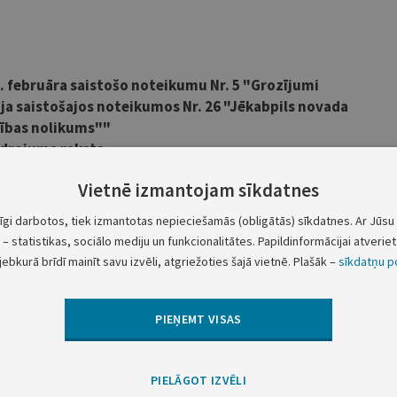
. februāra saistošo noteikumu Nr. 5 "Grozījumi
ija saistošajos noteikumos Nr. 26 "Jēkabpils novada
ības nolikums""
drojuma raksts
Vietnē izmantojam sīkdatnes
Norādāmā informācija
kumu izdošanas mērķis ir precizēt pašvaldības budžeta
tīgi darbotos, tiek izmantotas nepieciešamās (obligātās) sīkdatnes. Ar Jūsu 
– statistikas, sociālo mediju un funkcionalitātes. Papildinformācijai atveriet 
vošanas procesa gaitā iesaistīto institūciju atbildības un
jebkurā brīdī mainīt savu izvēli, atgriežoties šajā vietnē. Plašāk –
sīkdatņu po
lījumu, precizējot tai skaitā pašvaldības iekšējos darba
procesus.
PIEŅEMT VISAS
zēta.
zēta.
PIELĀGOT IZVĒLI