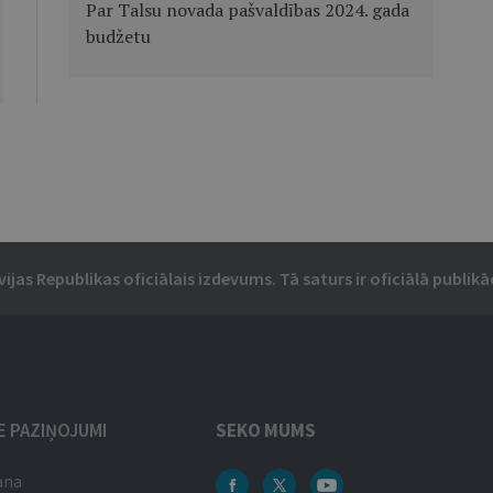
Par Talsu novada pašvaldības 2024. gada
budžetu
vijas Republikas oficiālais izdevums. Tā saturs ir oficiālā publikāc
IE PAZIŅOJUMI
SEKO MUMS
ana