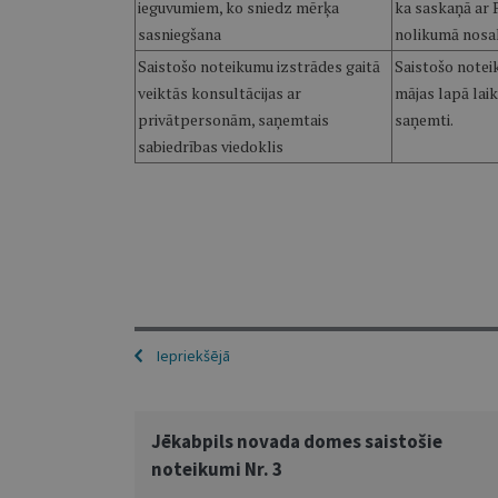
ieguvumiem, ko sniedz mērķa
ka saskaņā ar P
sasniegšana
nolikumā nosak
Saistošo noteikumu izstrādes gaitā
Saistošo notei
veiktās konsultācijas ar
mājas lapā laik
privātpersonām, saņemtais
saņemti.
sabiedrības viedoklis
Iepriekšējā
Jēkabpils novada domes saistošie
noteikumi Nr. 3