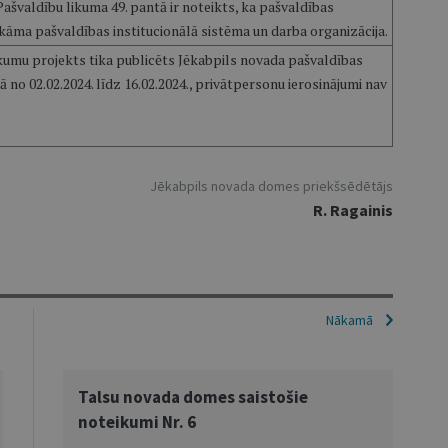
ašvaldību likuma 49. pantā ir noteikts, ka pašvaldības
āma pašvaldības institucionālā sistēma un darba organizācija.
kumu projekts tika publicēts Jēkabpils novada pašvaldības
ā no 02.02.2024. līdz 16.02.2024., privātpersonu ierosinājumi nav
Jēkabpils novada domes priekšsēdētājs
R. Ragainis
Nākamā
Talsu novada domes saistošie
noteikumi Nr. 6