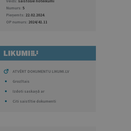
Veids:
saistošie noteikumi
Numurs:
5
Pieņemts:
22.02.2024
.
OP numurs:
2024/41.11
ATVĒRT DOKUMENTU LIKUMI.LV
Grozītais
Izdoti saskaņā ar
Citi saistītie dokumenti