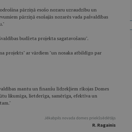
nodrošina pārziņā esošo nozaru uzraudzību un
devumiem pārziņā esošajās nozarēs vada pašvaldības
."
ašvaldības budžeta projekta sagatavošanu".
uma projekts" ar vārdiem "un nosaka atbildīgo par
valdības mantu un finanšu līdzekļiem rīkojas Domes
ūtu likumīga, lietderīga, samērīga, efektīva un
tam."
Jēkabpils novada domes priekšsēdētājs
R. Ragainis