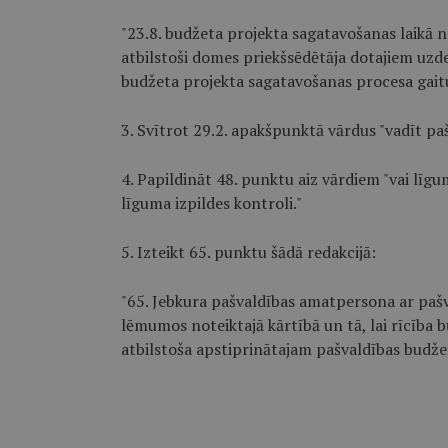
"23.8. budžeta projekta sagatavošanas laikā 
atbilstoši domes priekšsēdētāja dotajiem uz
budžeta projekta sagatavošanas procesa gaitu
3. Svītrot 29.2. apakšpunktā vārdus "vadīt p
4. Papildināt 48. punktu aiz vārdiem "vai līg
līguma izpildes kontroli."
5. Izteikt 65. punktu šādā redakcijā:
"65. Jebkura pašvaldības amatpersona ar paš
lēmumos noteiktajā kārtībā un tā, lai rīcība b
atbilstoša apstiprinātajam pašvaldības budže