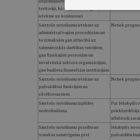
uzņēmējdarbības vidi pašvaldības
teritorijā, kā arī plānotā regulējuma
ietekme uz konkurenci
Saistošo noteikumu ietekme uz
Netiek progno
administratīvajām procedūrām un
to izmaksām gan attiecībā uz
saimnieciskās darbības veicējiem,
gan fiziskajām personām un
nevalstiskā sektora organizācijām,
gan budžeta finansētām institūcijām
Saistošo noteikumu ietekme uz
Netiek progno
pašvaldības funkcijām un
cilvēkresursiem
Saistošo noteikumu izpildes
Par Jēkabpils 
nodrošināšana
priekšsēdētājs,
atbilstoši sav
Saistošo noteikumu prasību un
Jēkabpils nova
izmaksu samērīgumu pret
pašvaldību bud