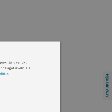
piekrišanu var tikt
"Pielāgot izvēli". Jūs
litikā
.
ATSAUKSMĒM