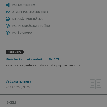
PASTĀSTI CITIEM
ATVĒRT PUBLIKĀCIJU (PDF)
IZDRUKĀT PUBLIKĀCIJU
PAR INFORMĀCIJAS DROŠĪBU
PAR ŠO GRUPU
NĀKAMAIS
Ministru kabineta noteikumi Nr. 895
Zāļu valsts aģentūras maksas pakalpojumu cenrādis
Vēl šajā numurā
20.12.2024., Nr. 249
ĪSCEĻI