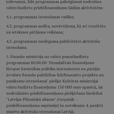
izdevumus, līdz programmas pabeigšanai nodrošina
valsts budžeta priekšfinansējumu šādām aktivitātēm:
4.1. programmas īstenošanas vadība;
4.2. programmas audita, novērtējuma, kā arī rezultātu
un ietekmes pētījuma veikšana;
4.3. programmas noslēguma publicitātes aktivitāšu
īstenošana.
5. Finanšu ministrija no valsts pamatbudžeta
programmas 80.00.00 "Nesadalītais finansējums
Eiropas Savienības politiku instrumentu un pārējās
ārvalstu finanšu palīdzības līdzfinansēto projektu un
pasākumu īstenošanai" piešķir Kultūras ministrijai
valsts budžeta finansējumu 130 000
euro
apmērā, lai
nodrošinātu priekšfinansējuma piešķiršanu biedrībai
"Latvijas Pilsoniskā alianse" (turpmāk –
priekšfinansējuma saņēmējs) šo noteikumu 4. punktā
minēto aktivitāšu īstenošanai Latvijā.