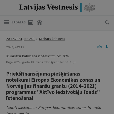
SADAĻAS
20.12.2024., Nr. 249
Ministru kabinets
2024/249.18
RĪKI
Ministru kabineta noteikumi Nr. 894
Rīgā 2024. gada 18. decembrī (prot. Nr. 54 7. §)
Priekšfinansējuma piešķiršanas
noteikumi Eiropas Ekonomikas zonas un
Norvēģijas finanšu grantu (2014–2021)
programmas "Aktīvo iedzīvotāju fonds"
īstenošanai
Izdoti saskaņā ar Eiropas Ekonomikas zonas finanšu
instrumenta