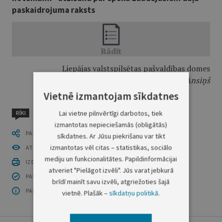
paskaidrojuma raksts
Liepājas valstspilsētas pašvaldības domes
priekšsēdētājs
G. Ansiņš
Vietnē izmantojam sīkdatnes
Lai vietne pilnvērtīgi darbotos, tiek
RĪKI
izmantotas nepieciešamās (obligātās)
PASTĀSTI CITIEM
sīkdatnes. Ar Jūsu piekrišanu var tikt
izmantotas vēl citas – statistikas, sociālo
ATVĒRT PUBLIKĀCIJU (PDF)
mediju un funkcionalitātes. Papildinformācijai
IZDRUKĀT PUBLIKĀCIJU
atveriet "Pielāgot izvēli". Jūs varat jebkurā
PAR INFORMĀCIJAS DROŠĪBU
brīdī mainīt savu izvēli, atgriežoties šajā
PAR ŠO GRUPU
vietnē. Plašāk –
sīkdatņu politikā
.