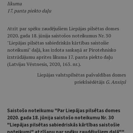
likuma
17. panta piekto daļu
Atzīt par spēku zaudējušiem Liepājas pilsētas domes
2020. gada 18. jūnija saistošos noteikumus Nr. 30
"Liepājas pilsētas sabiedriskās kārtības saistošie
noteikumi" daļā, kas izdota saskaņā ar Pirotehnisko
izstrādājumu aprites likuma 17. panta piekto daļu
(Latvijas Vēstnesis, 2020, 163. nr.).
Liepājas valstspilsētas pašvaldības domes
priekšsēdētājs
G. Ansiņš
Saistošo noteikumu "Par Liepājas pilsētas domes
2020. gada 18. jūnija saistošo noteikumu Nr. 30
"Liepājas pilsētas sabiedriskās kārtības saistošie
noteikumi" atzīšanu par spēku zaudējušiem daļā""