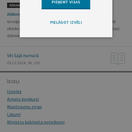
PIEŅEMT VISAS
NĀKAMAIS
Alūksnes novada domes saistošie noteikumi Nr. 34/2024
Grozījums Alūksnes novada pašvaldības domes 2023. gada 26.
PIELĀGOT IZVĒLI
oktobra saistošajos noteikumos Nr. 30/2023 "Par mājas (istabas)
dzīvnieku turēšanu Alūksnes novadā"
Vēl šajā numurā
03.12.2024., Nr. 235
ĪSCEĻI
Izsoles
Amatu konkursi
Mantojumu ziņas
Likumi
Ministru kabineta noteikumi