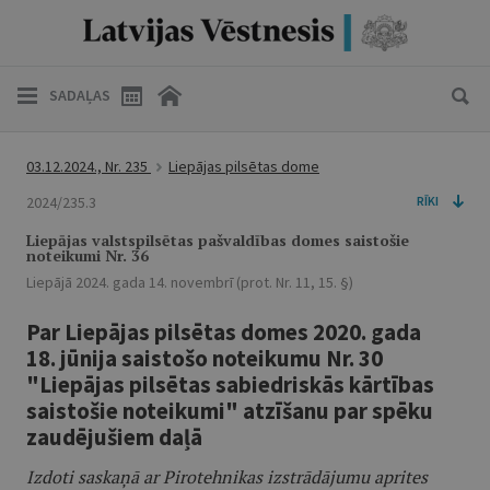
SADAĻAS
03.12.2024., Nr. 235
Liepājas pilsētas dome
2024/235.3
RĪKI
Liepājas valstspilsētas pašvaldības domes saistošie
noteikumi Nr. 36
Liepājā 2024. gada 14. novembrī (prot. Nr. 11, 15. §)
Par Liepājas pilsētas domes 2020. gada
18. jūnija saistošo noteikumu Nr. 30
"Liepājas pilsētas sabiedriskās kārtības
saistošie noteikumi" atzīšanu par spēku
zaudējušiem daļā
Izdoti saskaņā ar Pirotehnikas izstrādājumu aprites