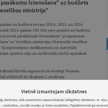
s pasākumu īstenošana" uz budžeta
eselības ministrija"
. gadam un budžeta ietvaru 2024., 2025. un 2026.
ārdali 2024. gadam 393 368
euro
apmērā no budžeta
ldes procesā pārdalāmais finansējums" programmas
ana" uz Veselības ministrijas (Nacionālā veselības
0 "Kompensējamo medikamentu un materiālu
ācijas apmēru zāļu un medicīnisko ierīču apmaksai
oteiktajā kārtībā sagatavot un iesniegt Finanšu
ali atbilstoši šā rīkojuma 1. punktam.
eiktajā kārtībā informēt Saeimas Budžeta un finanšu
Vietnē izmantojam sīkdatnes
minēto apropriācijas pārdali un, ja Saeimas Budžeta
u laikā pēc attiecīgās informācijas saņemšanas nav
tīgi darbotos, tiek izmantotas nepieciešamās (obligātās) sīkdatnes. Ar Jūsu 
– statistikas, sociālo mediju un funkcionalitātes. Papildinformācijai atveriet 
i.