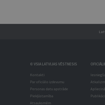
Lat
© VSIA LATVIJAS VĒSTNESIS
OFICIĀL
Kontakti
Iesniegš
Par oficiālo izdevumu
Atkaliz
Personas datu apstrāde
Apliecinā
Piekļūstamība
Publikāci
Atsauksmēm