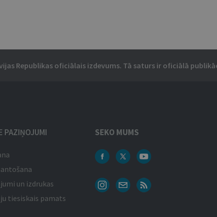
vijas Republikas oficiālais izdevums. Tā saturs ir oficiālā publikāc
IE PAZIŅOJUMI
SEKO MUMS
ana
mantošana
jumi un izdrukas
ju tiesiskais pamats