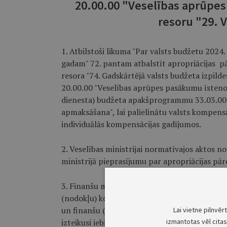
20.00.00 "Veselības aprūpe
resoru "29. V
1. Atbilstoši likuma "Par valsts budžetu 2024
gadam" 72. pantam atbalstīt apropriācijas p
resora "74. Gadskārtējā valsts budžeta izpi
20.00.00 "Veselības aprūpes pasākumu īstenoš
dienesta) budžeta apakšprogrammu 33.03.0
apmaksāšana", lai palielinātu valsts kompens
individuālās kompensācijas gadījumos.
2. Veselības ministrijai normatīvajos aktos n
ministrijā pieprasījumu par apropriācijas pārd
3. Finanšu ministram normatīvajos aktos not
(nodokļu) komisiju par šā rīkojuma 1. punktā 
un finanšu (nodokļu) komisija piecu darbdien
Lai vietne pilnvēr
izmantotas vēl citas 
izteikusi iebildumus, veikt apropriācijas pārdal