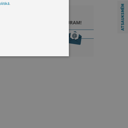
litikā
.
ATSAUKSMĒM