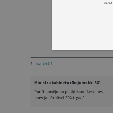
varat 
Iepriekšējā
Ministru kabineta rīkojums Nr. 861
Par finansējuma piešķiršanu Lestenes
muzeja pārbūvei 2024. gadā