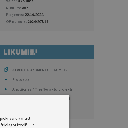
Veids:
rīkojums
Numurs:
862
Pieņemts:
22.10.2024
.
OP numurs:
2024/207.19
ATVĒRT DOKUMENTU LIKUMI.LV
Protokols
Anotācijas / Tiesību aktu projekti
Politikas plānošanas dokumenti
Citi saistītie dokumenti
piekrišanu var tikt
"Pielāgot izvēli". Jūs