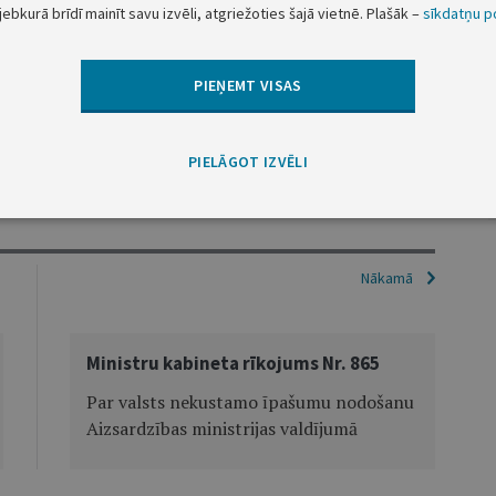
jebkurā brīdī mainīt savu izvēli, atgriežoties šajā vietnē. Plašāk –
sīkdatņu po
Ministru prezidente
E. Siliņa
PIEŅEMT VISAS
Veselības ministrs
H. Abu Meri
PIELĀGOT IZVĒLI
Nākamā
Ministru kabineta rīkojums Nr. 865
Par valsts nekustamo īpašumu nodošanu
Aizsardzības ministrijas valdījumā