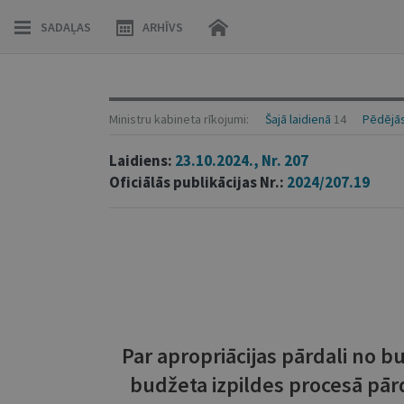
SADAĻAS
ARHĪVS
Ministru kabineta rīkojumi:
Šajā laidienā
14
Pēdējās
Laidiens:
23.10.2024., Nr. 207
Oficiālās publikācijas Nr.:
2024/207.19
Par apropriācijas pārdali no b
budžeta izpildes procesā pā