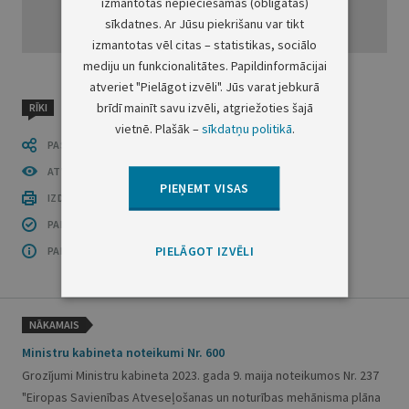
izmantotas nepieciešamās (obligātās)
sīkdatnes. Ar Jūsu piekrišanu var tikt
izmantotas vēl citas – statistikas, sociālo
mediju un funkcionalitātes. Papildinformācijai
atveriet "Pielāgot izvēli". Jūs varat jebkurā
brīdī mainīt savu izvēli, atgriežoties šajā
RĪKI
vietnē. Plašāk –
sīkdatņu politikā
.
PASTĀSTI CITIEM
ATVĒRT PUBLIKĀCIJU (PDF)
PIEŅEMT VISAS
IZDRUKĀT PUBLIKĀCIJU
PAR INFORMĀCIJAS DROŠĪBU
PIELĀGOT IZVĒLI
PAR ŠO GRUPU
NĀKAMAIS
Ministru kabineta noteikumi Nr. 600
Grozījumi Ministru kabineta 2023. gada 9. maija noteikumos Nr. 237
"Eiropas Savienības Atveseļošanas un noturības mehānisma plāna