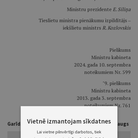
Ministru prezidente
E. Siliņa
Tieslietu ministra pienākumu izpildītājs ‒
iekšlietu ministrs
R. Kozlovskis
Pielikums
Ministru kabineta
2024. gada 10. septembra
noteikumiem Nr. 599
"9. pielikums
Ministru kabineta
2013. gada 3. septembra
noteikumiem Nr. 761
Vietnē izmantojam sīkdatnes
Garīdznieka reģistrētas laulības apliecības paraugs
Lai vietne pilnvērtīgi darbotos, tiek