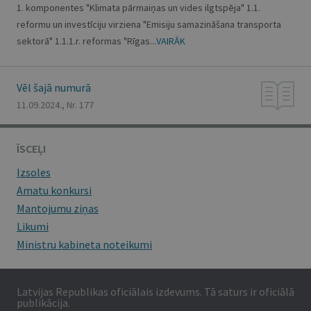
1. komponentes "Klimata pārmaiņas un vides ilgtspēja" 1.1.
reformu un investīciju virziena "Emisiju samazināšana transporta
sektorā" 1.1.1.r. reformas "Rīgas...
VAIRĀK
Vēl šajā numurā
11.09.2024., Nr. 177
ĪSCEĻI
Izsoles
Amatu konkursi
Mantojumu ziņas
Likumi
Ministru kabineta noteikumi
Latvijas Republikas oficiālais izdevums. Tā saturs ir oficiālā
publikācija.