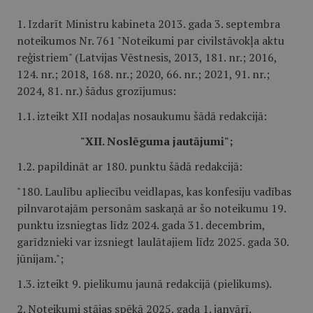
1. Izdarīt Ministru kabineta 2013. gada 3. septembra
noteikumos Nr. 761 "Noteikumi par civilstāvokļa aktu
reģistriem" (Latvijas Vēstnesis, 2013, 181. nr.; 2016,
124. nr.; 2018, 168. nr.; 2020, 66. nr.; 2021, 91. nr.;
2024, 81. nr.) šādus grozījumus:
1.1. izteikt XII nodaļas nosaukumu šādā redakcijā:
"XII. Noslēguma jautājumi";
1.2. papildināt ar 180. punktu šādā redakcijā:
"180. Laulību apliecību veidlapas, kas konfesiju vadības
pilnvarotajām personām saskaņā ar šo noteikumu 19.
punktu izsniegtas līdz 2024. gada 31. decembrim,
garīdznieki var izsniegt laulātajiem līdz 2025. gada 30.
jūnijam.";
1.3. izteikt 9. pielikumu jaunā redakcijā (pielikums).
2. Noteikumi stājas spēkā 2025. gada 1. janvārī.