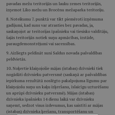
pavadas mežu teritorijās un lauku zemes teritorijās,
izņemot Līko mežu un Brocēnu mežaparka teritoriju.
8. Noteikumu 7. punktā var tikt piemēroti izņēmuma
gadījumi, kad suns var atrasties bez pavadas, ja,
saskaņojot ar teritorijas īpašnieku vai tiesisko valdītāju,
šajās teritorijās notiek suņu apmācības, izstāde,
paraugdemonstrējumi vai sacensības.
9. Aizliegts peldināt suni Saldus novada pašvaldības
peldvietās.
10. Noķertie klaiņojošie mājas (istabas) dzīvnieki tiek
nogādāti dzīvnieku patversmē (saskaņā ar pašvaldības
iepirkuma rezultātā noslēgto pakalpojuma līgumu par
klaiņojošu suņu un kaķu izķeršanu, īslaicīgu uzturēšanu
un aprūpi dzīvnieku patversmē). Mājas (istabas)
dzīvnieka īpašnieks 14 dienu laikā var dzīvnieku
saņemt, sedzot visus izdevumus, kas saistīti ar mājas
(istabas) dzīvnieka ķeršanu, transportēšanu un