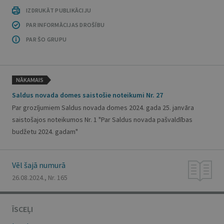
IZDRUKĀT PUBLIKĀCIJU
PAR INFORMĀCIJAS DROŠĪBU
PAR ŠO GRUPU
NĀKAMAIS
Saldus novada domes saistošie noteikumi Nr. 27
Par grozījumiem Saldus novada domes 2024. gada 25. janvāra
saistošajos noteikumos Nr. 1 "Par Saldus novada pašvaldības
budžetu 2024. gadam"
Vēl šajā numurā
26.08.2024., Nr. 165
ĪSCEĻI