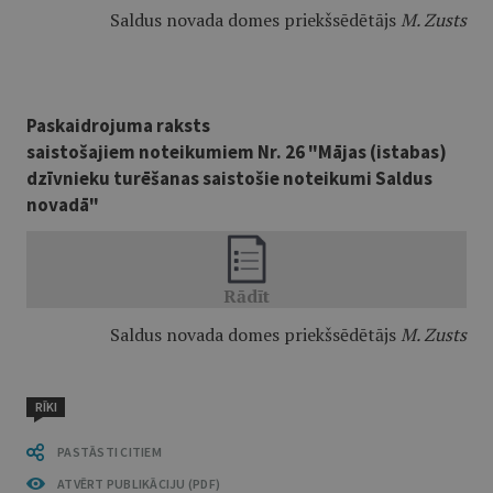
Saldus novada domes priekšsēdētājs
M. Zusts
Paskaidrojuma raksts
saistošajiem noteikumiem Nr. 26 "Mājas (istabas)
dzīvnieku turēšanas saistošie noteikumi Saldus
novadā"
Saldus novada domes priekšsēdētājs
M. Zusts
RĪKI
PASTĀSTI CITIEM
ATVĒRT PUBLIKĀCIJU (PDF)