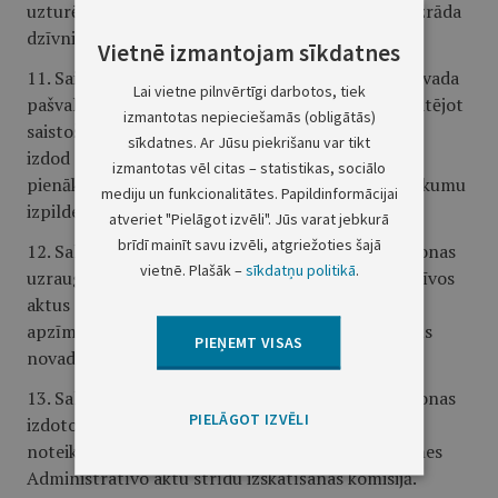
uzturēšanu. Mājas (istabas) dzīvnieka īpašnieks uzrāda
dzīvnieka pasi vai vakcinācijas apliecību.
Vietnē izmantojam sīkdatnes
11. Saistošo noteikumu izpildi kontrolē Saldus novada
Lai vietne pilnvērtīgi darbotos, tiek
pašvaldības policijas amatpersonas, kuras, konstatējot
izmantotas nepieciešamās (obligātās)
saistošo noteikumu prasību neievērošanu,
sīkdatnes. Ar Jūsu piekrišanu var tikt
izdod administratīvo aktu, kas uzliek adresātam
izmantotas vēl citas – statistikas, sociālo
pienākumu veikt noteiktas darbību saistošo noteikumu
mediju un funkcionalitātes. Papildinformācijai
izpildes nodrošināšanai.
atveriet "Pielāgot izvēli". Jūs varat jebkurā
brīdī mainīt savu izvēli, atgriežoties šajā
12. Saldus novada pašvaldības policijas amatpersonas
vietnē. Plašāk –
sīkdatņu politikā
.
uzrauga, kontrolē un ir tiesīgas izdot administratīvos
aktus par suņa, kaķa un mājas (istabas) seska
apzīmēšanas un reģistrācijas prasību izpildi Saldus
PIEŅEMT VISAS
novada administratīvajā teritorijā.
13. Saldus novada pašvaldības policijas amatpersonas
PIELĀGOT IZVĒLI
izdoto administratīvo aktu normatīvajos aktos
noteiktā kārtībā var apstrīdēt Saldus novada domes
Administratīvo aktu strīdu izskatīšanas komisijā.