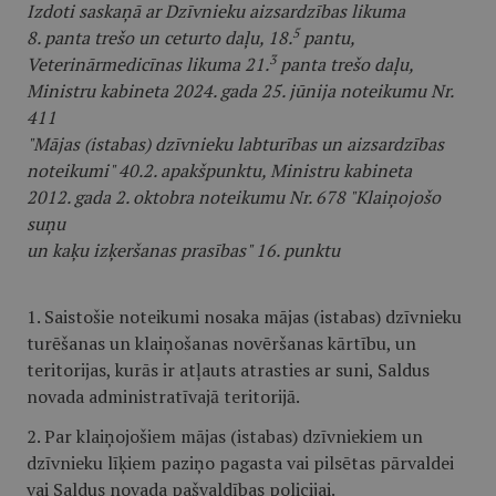
Izdoti saskaņā ar Dzīvnieku aizsardzības likuma
5
8. panta trešo un ceturto daļu, 18.
pantu,
3
Veterinārmedicīnas likuma 21.
panta trešo daļu,
Ministru kabineta 2024. gada 25. jūnija noteikumu Nr.
411
"Mājas (istabas) dzīvnieku labturības un aizsardzības
noteikumi" 40.2. apakšpunktu, Ministru kabineta
2012. gada 2. oktobra noteikumu Nr. 678 "Klaiņojošo
suņu
un kaķu izķeršanas prasības" 16. punktu
1. Saistošie noteikumi nosaka mājas (istabas) dzīvnieku
turēšanas un klaiņošanas novēršanas kārtību, un
teritorijas, kurās ir atļauts atrasties ar suni, Saldus
novada administratīvajā teritorijā.
2. Par klaiņojošiem mājas (istabas) dzīvniekiem un
dzīvnieku līķiem paziņo pagasta vai pilsētas pārvaldei
vai Saldus novada pašvaldības policijai.