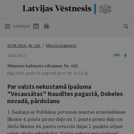
SADAĻAS
20.08.2024., Nr. 161
Ministru kabinets
2024/161.3
RĪKI
Ministru kabineta rīkojums Nr. 641
Rīgā 2024. gada 16. augustā (prot. Nr. 31 12. §)
Par valsts nekustamā īpašuma
"Vecausātas" Naudītes pagastā, Dobeles
novadā, pārdošanu
1. Saskaņā ar Publiskas personas mantas atsavināšanas
likuma 4. panta pirmo daļu un 5. panta pirmo daļu un
Meža likuma 44. panta ceturtās daļas 7. punktu atļaut
valsts akciju sabiedrībai "Valsts nekustamie īpašumi"