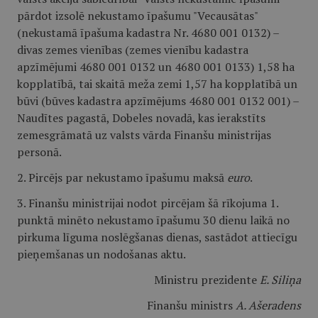
pārdot izsolē nekustamo īpašumu "Vecausātas"
(nekustamā īpašuma kadastra Nr. 4680 001 0132) –
divas zemes vienības (zemes vienību kadastra
apzīmējumi 4680 001 0132 un 4680 001 0133) 1,58 ha
kopplatībā, tai skaitā meža zemi 1,57 ha kopplatībā un
būvi (būves kadastra apzīmējums 4680 001 0132 001) –
Naudītes pagastā, Dobeles novadā, kas ierakstīts
zemesgrāmatā uz valsts vārda Finanšu ministrijas
personā.
2. Pircējs par nekustamo īpašumu maksā
euro
.
3. Finanšu ministrijai nodot pircējam šā rīkojuma 1.
punktā minēto nekustamo īpašumu 30 dienu laikā no
pirkuma līguma noslēgšanas dienas, sastādot attiecīgu
pieņemšanas un nodošanas aktu.
Ministru prezidente
E. Siliņa
Finanšu ministrs
A. Ašeradens