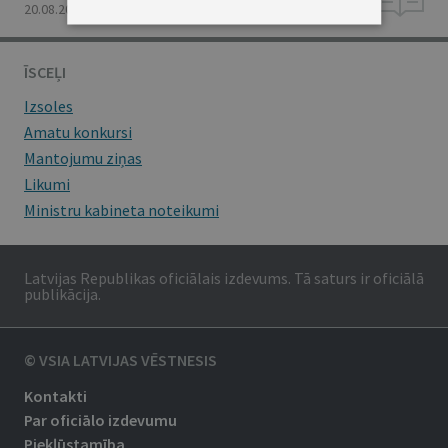
20.08.2024., Nr. 161
ĪSCEĻI
Izsoles
Amatu konkursi
Mantojumu ziņas
Likumi
Ministru kabineta noteikumi
Latvijas Republikas oficiālais izdevums. Tā saturs ir oficiālā
publikācija.
© VSIA LATVIJAS VĒSTNESIS
Kontakti
Par oficiālo izdevumu
Piekļūstamība