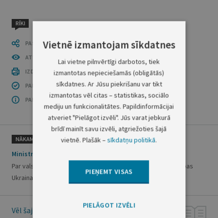
RĪKI
Vietnē izmantojam sīkdatnes
PASTĀSTI CITIEM
ATVĒRT PUBLIKĀCIJU (PDF)
Lai vietne pilnvērtīgi darbotos, tiek
IZDRUKĀT PUBLIKĀCIJU
izmantotas nepieciešamās (obligātās)
sīkdatnes. Ar Jūsu piekrišanu var tikt
PAR INFORMĀCIJAS DROŠĪBU
izmantotas vēl citas – statistikas, sociālo
PAR ŠO GRUPU
mediju un funkcionalitātes. Papildinformācijai
atveriet "Pielāgot izvēli". Jūs varat jebkurā
brīdī mainīt savu izvēli, atgriežoties šajā
NĀKAMAIS
vietnē. Plašāk –
sīkdatņu politikā
.
Ministru kabineta rīkojums Nr. 642
Par valstij piekritīgo transportlīdzekļu nodošanu bez atlīdzības
PIEŅEMT VISAS
Ukrainai
PIELĀGOT IZVĒLI
Vēl šajā numurā