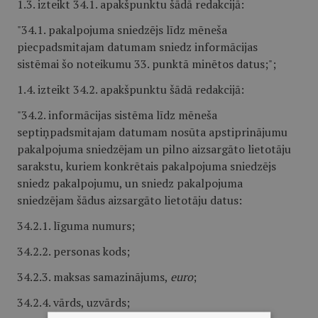
1.3. izteikt 34.1. apakšpunktu šādā redakcijā:
"34.1. pakalpojuma sniedzējs līdz mēneša
piecpadsmitajam datumam sniedz informācijas
sistēmai šo noteikumu 33. punktā minētos datus;";
1.4. izteikt 34.2. apakšpunktu šādā redakcijā:
"34.2. informācijas sistēma līdz mēneša
septiņpadsmitajam datumam nosūta apstiprinājumu
pakalpojuma sniedzējam un pilno aizsargāto lietotāju
sarakstu, kuriem konkrētais pakalpojuma sniedzējs
sniedz pakalpojumu, un sniedz pakalpojuma
sniedzējam šādus aizsargāto lietotāju datus:
34.2.1. līguma numurs;
34.2.2. personas kods;
34.2.3. maksas samazinājums,
euro
;
34.2.4. vārds, uzvārds;