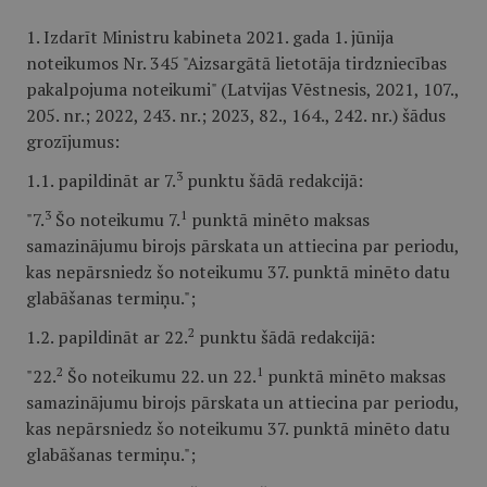
1. Izdarīt Ministru kabineta 2021. gada 1. jūnija
noteikumos Nr. 345 "Aizsargātā lietotāja tirdzniecības
pakalpojuma noteikumi" (Latvijas Vēstnesis, 2021, 107.,
205. nr.; 2022, 243. nr.; 2023, 82., 164., 242. nr.) šādus
grozījumus:
3
1.1. papildināt ar 7.
punktu šādā redakcijā:
3
1
"7.
Šo noteikumu 7.
punktā minēto maksas
samazinājumu birojs pārskata un attiecina par periodu,
kas nepārsniedz šo noteikumu 37. punktā minēto datu
glabāšanas termiņu.";
2
1.2. papildināt ar 22.
punktu šādā redakcijā:
2
1
"22.
Šo noteikumu 22. un 22.
punktā minēto maksas
samazinājumu birojs pārskata un attiecina par periodu,
kas nepārsniedz šo noteikumu 37. punktā minēto datu
glabāšanas termiņu.";