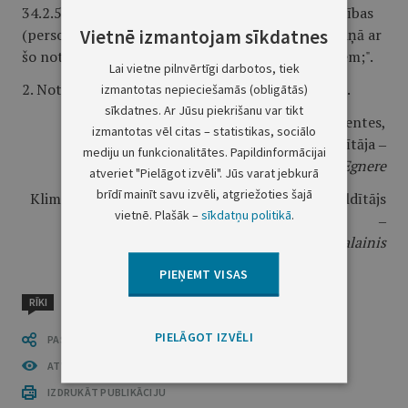
34.2.5. trūcīgas vai maznodrošinātas mājsaimniecības
Vietnē izmantojam sīkdatnes
(personas) pakalpojuma saņemšanas adrese saskaņā ar
šo noteikumu 28.5. apakšpunktā minētajiem datiem;".
Lai vietne pilnvērtīgi darbotos, tiek
2. Noteikumi stājas spēkā 2024. gada 1. septembrī.
izmantotas nepieciešamās (obligātās)
sīkdatnes. Ar Jūsu piekrišanu var tikt
Ministru prezidentes,
izmantotas vēl citas – statistikas, sociālo
kultūras ministra pienākumu izpildītāja ‒
mediju un funkcionalitātes. Papildinformācijai
tieslietu ministre
I. Lībiņa-Egnere
atveriet "Pielāgot izvēli". Jūs varat jebkurā
brīdī mainīt savu izvēli, atgriežoties šajā
Klimata un enerģētikas ministra pienākumu izpildītājs
vietnē. Plašāk –
sīkdatņu politikā
.
‒
ekonomikas ministrs
V. Valainis
PIEŅEMT VISAS
RĪKI
PIELĀGOT IZVĒLI
PASTĀSTI CITIEM
ATVĒRT PUBLIKĀCIJU (PDF)
IZDRUKĀT PUBLIKĀCIJU