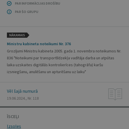
PAR INFORMĀCIJAS DROŠĪBU
PAR ŠO GRUPU
NĀKAMAIS
Ministru kabineta noteikumi Nr. 376
Grozījumi Ministru kabineta 2005. gada 1. novembra noteikumos Nr.
836 "Noteikumi par transportlīdzekļa vadītāja darba un atpūtas
laika uzskaites digitālās kontrolierīces (tahogrāfa) karšu
izsniegšanu, anulēšanu un apturēšanu uz laiku"
Vēl šajā numurā
19.06.2024., Nr. 118
ĪSCEĻI
Izsoles