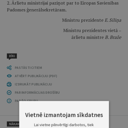
2. Ārlietu ministrijai paziņot par to Eiropas Savienības
Padomes ģenerālsekretāram.
Ministru prezidente
E. Siliņa
Ministru prezidentes vietā ‒
ārlietu ministre
B. Braže
RĪKI
PASTĀSTI CITIEM
ATVĒRT PUBLIKĀCIJU (PDF)
IZDRUKĀT PUBLIKĀCIJU
PAR INFORMĀCIJAS DROŠĪBU
PAR ŠO GRUPU
Vietnē izmantojam sīkdatnes
NĀKAMAIS
Lai vietne pilnvērtīgi darbotos, tiek