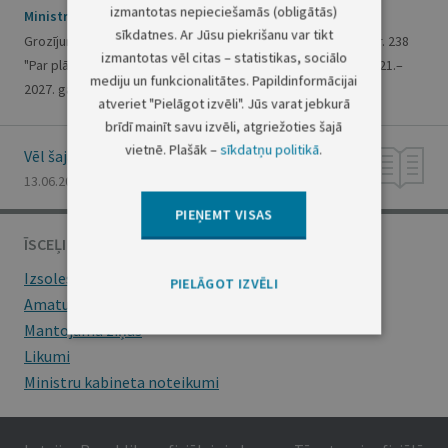
izmantotas nepieciešamās (obligātās)
Ministru kabineta rīkojums Nr. 466
sīkdatnes. Ar Jūsu piekrišanu var tikt
Grozījums Ministru kabineta 2021. gada 12. aprīļa rīkojumā Nr. 238
izmantotas vēl citas – statistikas, sociālo
"Par plānu "Prioritārie rīcības virzieni meliorācijas politikā 2021.–
mediju un funkcionalitātes. Papildinformācijai
2027. gadam""
atveriet "Pielāgot izvēli". Jūs varat jebkurā
brīdī mainīt savu izvēli, atgriežoties šajā
vietnē. Plašāk –
sīkdatņu politikā
.
Vēl šajā numurā
13.06.2024., Nr. 114
PIEŅEMT VISAS
ĪSCEĻI
Izsoles
PIELĀGOT IZVĒLI
Amatu konkursi
Mantojumu ziņas
Likumi
Ministru kabineta noteikumi