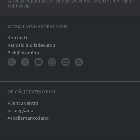
Latvijas Republikas oficiālais izdevums. Tā saturs ir oficiālā
publikācija.
© VSIA LATVIJAS VĒSTNESIS
Kontakti
Par oficiālo izdevumu
Piekļūstamība
OFICIĀLIE PAZIŅOJUMI
Klientu centrs
Iesniegšana
Atkalizmantošana