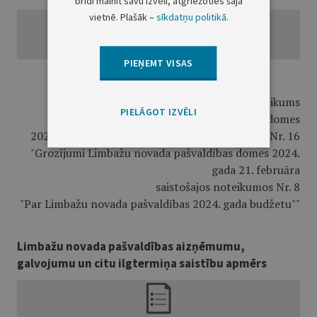
brīdī mainīt savu izvēli, atgriežoties šajā
vietnē. Plašāk –
sīkdatņu politikā
.
PIEŅEMT VISAS
3. pielikums
PIELĀGOT IZVĒLI
Limbažu novada pašvaldības domes
2024. gada 23. maija saistošajiem noteikumiem Nr. 16
"Grozījumi Limbažu novada pašvaldības domes 2024.
gada 21. februāra
saistošajos noteikumos Nr. 8
"Par Limbažu novada pašvaldības 2024. gada budžetu""
Limbažu novada pašvaldības aizņēmumu,
galvojumu un citu ilgtermiņa saistību apmērs