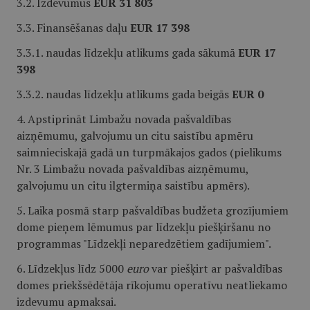
3.2. Izdevumus
EUR 31 803
3.3. Finansēšanas daļu
EUR 17 398
3.3.1. naudas līdzekļu atlikums gada sākumā
EUR 17
398
3.3.2. naudas līdzekļu atlikums gada beigās
EUR 0
4. Apstiprināt Limbažu novada pašvaldības
aizņēmumu, galvojumu un citu saistību apmēru
saimnieciskajā gadā un turpmākajos gados (pielikums
Nr. 3 Limbažu novada pašvaldības aizņēmumu,
galvojumu un citu ilgtermiņa saistību apmērs).
5. Laika posmā starp pašvaldības budžeta grozījumiem
dome pieņem lēmumus par līdzekļu piešķiršanu no
programmas "Līdzekļi neparedzētiem gadījumiem".
6. Līdzekļus līdz 5000
euro
var piešķirt ar pašvaldības
domes priekšsēdētāja rīkojumu operatīvu neatliekamo
izdevumu apmaksai.