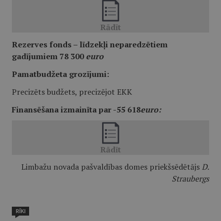
Rezerves fonds – līdzekļi neparedzētiem
gadījumiem 78 300
euro
Pamatbudžeta grozījumi:
Precizēts budžets, precizējot EKK
Finansēšana izmainīta par -55 618
euro:
Limbažu novada pašvaldības domes priekšsēdētājs
D.
Straubergs
RĪKI