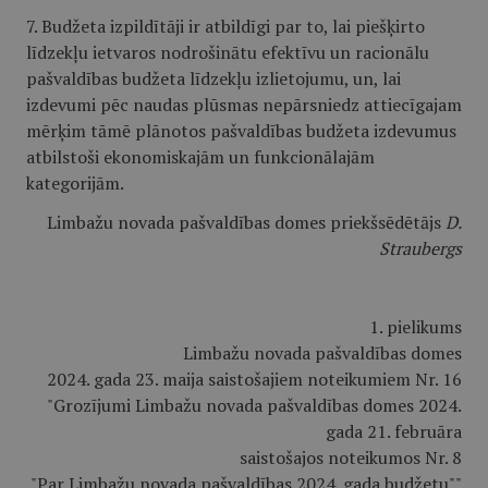
7. Budžeta izpildītāji ir atbildīgi par to, lai piešķirto
līdzekļu ietvaros nodrošinātu efektīvu un racionālu
pašvaldības budžeta līdzekļu izlietojumu, un, lai
izdevumi pēc naudas plūsmas nepārsniedz attiecīgajam
mērķim tāmē plānotos pašvaldības budžeta izdevumus
atbilstoši ekonomiskajām un funkcionālajām
kategorijām.
Limbažu novada pašvaldības domes priekšsēdētājs
D.
Straubergs
1. pielikums
Limbažu novada pašvaldības domes
2024. gada 23. maija saistošajiem noteikumiem Nr. 16
"Grozījumi Limbažu novada pašvaldības domes 2024.
gada 21. februāra
saistošajos noteikumos Nr. 8
"Par Limbažu novada pašvaldības 2024. gada budžetu""