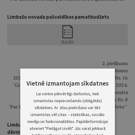
Limbažu novada pašvaldības pamatbudžets
2. pielikums
Limbažu novada pašvaldības domes
2024. gada 23. maija saistošajiem noteikumiem Nr. 16
Vietnē izmantojam sīkdatnes
"Grozījumi Limbažu novada pašvaldības domes 2024.
gada 21. februāra
Lai vietne pilnvērtīgi darbotos, tiek
saistošajos noteikumos Nr. 8
izmantotas nepieciešamās (obligātās)
"Par Limbažu novada pašvaldības 2024. gada budžetu""
sīkdatnes. Ar Jūsu piekrišanu var tikt
izmantotas vēl citas – statistikas, sociālo
mediju un funkcionalitātes. Papildinformācijai
Limbažu novada pašvaldības ziedojumi un
atveriet "Pielāgot izvēli". Jūs varat jebkurā
dāvinājumi