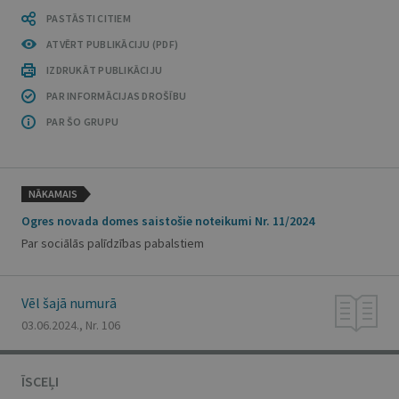
PASTĀSTI CITIEM
ATVĒRT PUBLIKĀCIJU (PDF)
IZDRUKĀT PUBLIKĀCIJU
PAR INFORMĀCIJAS DROŠĪBU
PAR ŠO GRUPU
NĀKAMAIS
Ogres novada domes saistošie noteikumi Nr. 11/2024
Par sociālās palīdzības pabalstiem
Vēl šajā numurā
03.06.2024., Nr. 106
ĪSCEĻI