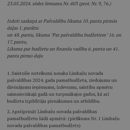
23.05.2024. sēdes lēmumu Nr. 403 (prot. Nr. 9, 76.)
Izdoti saskaņā ar Pašvaldību likuma 10. panta pirmās
daļas 1. punktu
un 48. pantu, likuma "Par pašvaldību budžetiem" 16. un
17. pantu,
Likuma par budžetu un finanšu vadību 6. pantu un 41.
panta pirmo daļu
1. Saistošie noteikumi nosaka Limbažu novada
pašvaldības 2024. gada pamatbudžeta, ziedojumu un
dāvinājumu ieņēmumu, izdevumu, saistību apmēru
saimnieciskajā gadā un turpmākajos gados, kā arī
budžeta izpildītāju pienākumus un atbildību.
2. Apstiprināt Limbažu novada pašvaldības
pamatbudžetu šādā apmērā: (pielikums Nr. 1 Limbažu
novada pašvaldības pamatbudžets)