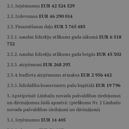
2.1. Ieņēmumus
EUR 42 524 529
2.2. Izdevumus
EUR 46 290 014
2.3. Finansēšanas daļu
EUR 3 765 485
2.3.1. naudas līdzekļu atlikums gada sākumā
EUR 6 518
732
2.3.2. naudas līdzekļu atlikums gada beigās
EUR 45 302
2.3.3. aizņēmumi
EUR 268 293
2.3.4. budžeta aizņēmumu atmaksa
EUR 2 956 442
2.3.5. līdzdalība komersantu pašu kapitālā
EUR 19 796
3. Apstiprināt Limbažu novada pašvaldības ziedojumus
un dāvinājumus šādā apmērā: (pielikums Nr. 2 Limbažu
novada pašvaldības ziedojumi un dāvinājumi)
3.1. Ieņēmumus
EUR 14 405