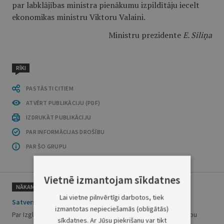
par labklājības ministra pienākumu izpildītāju iecelt
ekonomikas ministru Viktoru Valaini.
Ministru prezidente
E. Siliņa
RĪKI
PASTĀSTI CITIEM
ATVĒRT PUBLIKĀCIJU (PDF)
IZDRUKĀT PUBLIKĀCIJU
PAR INFORMĀCIJAS DROŠĪBU
PAR ŠO GRUPU
Vietnē izmantojam sīkdatnes
NĀKAMAIS
Lai vietne pilnvērtīgi darbotos, tiek
Satversmes tiesas spriedums
izmantotas nepieciešamās (obligātās)
Par Izglītības likuma 50. panta pirmās daļas 1. punkta atbilstību
sīkdatnes. Ar Jūsu piekrišanu var tikt