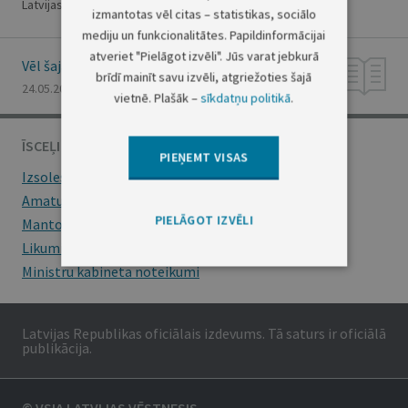
Latvijas Republikas Satversmes 106. pantam
izmantotas vēl citas – statistikas, sociālo
mediju un funkcionalitātes. Papildinformācijai
atveriet "Pielāgot izvēli". Jūs varat jebkurā
Vēl šajā numurā
brīdī mainīt savu izvēli, atgriežoties šajā
24.05.2024., Nr. 100
vietnē. Plašāk –
sīkdatņu politikā
.
ĪSCEĻI
PIEŅEMT VISAS
Izsoles
Amatu konkursi
PIELĀGOT IZVĒLI
Mantojumu ziņas
Likumi
Ministru kabineta noteikumi
Latvijas Republikas oficiālais izdevums. Tā saturs ir oficiālā
publikācija.