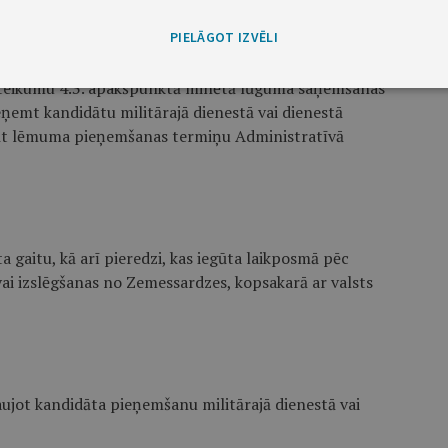
PIELĀGOT IZVĒLI
noteikumu 4.3. apakšpunktā minētā lūguma saņemšanas
ņemt kandidātu militārajā dienestā vai dienestā
nāt lēmuma pieņemšanas termiņu Administratīvā
sta gaitu, kā arī pieredzi, kas iegūta laikposmā pēc
 vai izslēgšanas no Zemessardzes, kopsakarā ar valsts
tļaujot kandidāta pieņemšanu militārajā dienestā vai