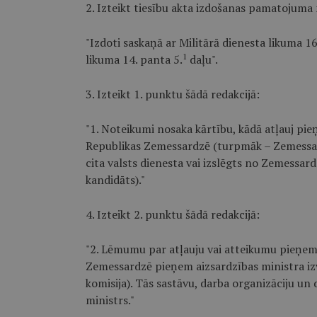
2. Izteikt tiesību akta izdošanas pamatojuma 
"Izdoti saskaņā ar Militārā dienesta likuma 16
1
likuma 14. panta 5.
daļu".
3. Izteikt 1. punktu šādā redakcijā:
"1. Noteikumi nosaka kārtību, kādā atļauj pieņ
Republikas Zemessardzē (turpmāk – Zemessardze
cita valsts dienesta vai izslēgts no Zemessa
kandidāts)."
4. Izteikt 2. punktu šādā redakcijā:
"2. Lēmumu par atļauju vai atteikumu pieņemt
Zemessardzē pieņem aizsardzības ministra iz
komisija). Tās sastāvu, darba organizāciju un
ministrs."