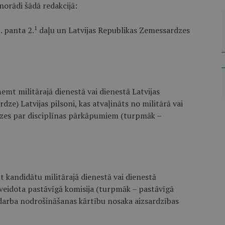
norādi šādā redakcijā:
1
. panta 2.
daļu un Latvijas Republikas Zemessardzes
emt militārajā dienestā vai dienestā Latvijas
) Latvijas pilsoni, kas atvaļināts no militārā vai
rdzes par disciplīnas pārkāpumiem (turpmāk –
 kandidātu militārajā dienestā vai dienestā
veidota pastāvīgā komisija (turpmāk – pastāvīgā
 darba nodrošināšanas kārtību nosaka aizsardzības