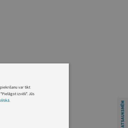
piekrišanu var tikt
"Pielāgot izvēli". Jūs
litikā
.
ATSAUKSMĒM