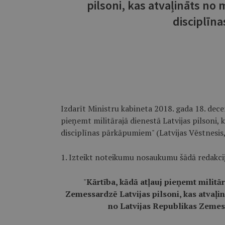
pilsoni, kas atvaļināts no m
disciplīn
Izdarīt Ministru kabineta 2018. gada 18. dec
pieņemt militārajā dienestā Latvijas pilsoni, k
disciplīnas pārkāpumiem" (Latvijas Vēstnesis,
1. Izteikt noteikumu nosaukumu šādā redakcij
"
Kārtība, kādā atļauj pieņemt militā
Zemessardzē Latvijas pilsoni, kas atvaļinā
no Latvijas Republikas Zemes