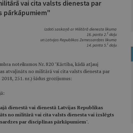
ilitārā vai cita valsts dienesta par
as pārkāpumiem"
Izdoti saskaņā ar Militārā dienesta likuma
1
16. panta 2.
daļu
un Latvijas Republikas Zemessardzes likuma
1
14. panta 5.
daļu
embra noteikumos Nr. 820 "Kārtība, kādā atļauj
as atvaļināts no militārā vai cita valsts dienesta par
 2018, 251. nr.) šādus grozījumus:
ā:
rajā dienestā vai dienestā Latvijas Republikas
ts no militārā vai cita valsts dienesta vai izslēgts
sardzes par disciplīnas pārkāpumiem
".