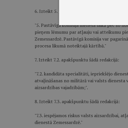
6. Izteikt 5. punktu šādā redakcijā:
"5. Pastāvīgā komisija mēneša laikā pēc šo 
pieņem lēmumu par atļauju vai atteikumu pie
Zemessardzē. Pastāvīgā komisija var pagari
procesa likumā noteiktajā kārtībā."
7. Izteikt 7.2. apakšpunktu šādā redakcijā:
"7.2. kandidāta specialitāti, iepriekšējo diene
atvaļināšanas no militārā vai valsts dienesta
aizsardzības vajadzībām;".
8. Izteikt 7.3. apakšpunktu šādā redakcijā:
"7.3. iespējamos riskus valsts aizsardzībai, a
dienestā Zemessardzē."