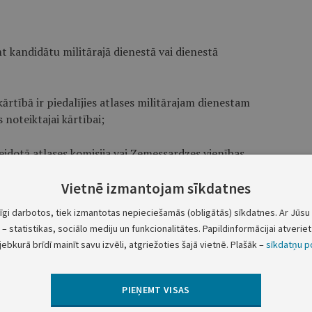
mt kandidātu militārajā dienestā vai dienestā
ārtībā ir piedalījies atlases militārajam dienestam
 noteiktajai kārtībai;
idotā atlases komisija vai Zemessardzes vienības
personas atlases pārbaudījumu (procesa) uzsākšanai ir
nāta no militārā vai cita valsts dienesta vai izslēgta
Vietnē izmantojam sīkdatnes
tīgi darbotos, tiek izmantotas nepieciešamās (obligātās) sīkdatnes. Ar Jūsu 
– statistikas, sociālo mediju un funkcionalitātes. Papildinformācijai atveriet 
 kas atbildīga par kandidātu atlasi, lūdz pastāvīgajai
jebkurā brīdī mainīt savu izvēli, atgriežoties šajā vietnē. Plašāk –
sīkdatņu po
ajā dienestā vai dienestā Zemessardzē;
Par valsts noslēpumu" prasībām, lai saņemtu atļauju
PIEŅEMT VISAS
ciešama."