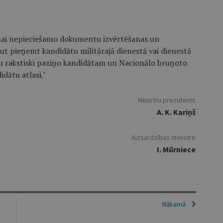
nai nepieciešamo dokumentu izvērtēšanas un
t pieņemt kandidātu militārajā dienestā vai dienestā
 rakstiski paziņo kandidātam un Nacionālo bruņoto
idātu atlasi."
Ministru prezidents
A. K. Kariņš
Aizsardzības ministre
I. Mūrniece
Nākamā