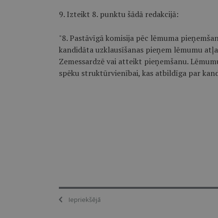
9. Izteikt 8. punktu šādā redakcijā:
"8. Pastāvīgā komisija pēc lēmuma pieņemša
kandidāta uzklausīšanas pieņem lēmumu atļau
Zemessardzē vai atteikt pieņemšanu. Lēmumu
spēku struktūrvienībai, kas atbildīga par kand
Iepriekšējā