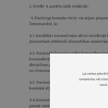
5. Izteikt 4. punktu šādā redakcijā:
"4. Pastāvīgā komisija vērtē, vai atļaut pieņe
Zemessardzē, ja:
4.1. kandidāts normatīvajos aktos noteiktajā k
pirmsatlasē atbilstoši Aizsardzības ministrijas
4.2. Nacionālo bruņoto spēku komandiera izve
komandieris ir atzinis, ka vienīgais šķērslis 
disciplīnas pārkāpums, kura dēļ persona atvaļi
no Zemessardzes;
Lai vietne pilnvēr
izmantotas vēl citas 
4.3. Nacionālo bruņoto spēku struktūrvienība,
varat 
komisijai atļaut personas pieņemšanu militār
4.4. konstatēta kandidāta atbilstība likuma "
pieejai valsts noslēpumam, ja atļauja ir nepie