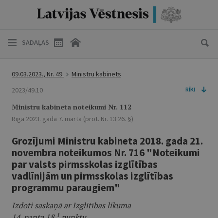
SADAĻAS
09.03.2023., Nr. 49
Ministru kabinets
2023/49.10
RĪKI
Ministru kabineta noteikumi Nr. 112
Rīgā 2023. gada 7. martā (prot. Nr. 13 26. §)
Grozījumi Ministru kabineta 2018. gada 21.
novembra noteikumos Nr. 716 "Noteikumi
par valsts pirmsskolas izglītības
vadlīnijām un pirmsskolas izglītības
programmu paraugiem"
Izdoti saskaņā ar Izglītības likuma
1
14. panta 18.
punktu