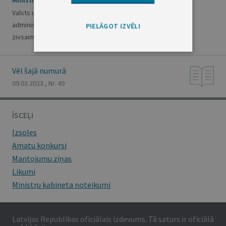
Ministru kabineta noteikumi Nr. 113
Valsts un Eiropas Savienības atbalsta piešķiršanas,
administrēšanas un uzraudzības vispārējā kārtība lauku un
PIELĀGOT IZVĒLI
zivsaimniecības attīstībai
Vēl šajā numurā
09.03.2023., Nr. 49
ĪSCEĻI
Izsoles
Amatu konkursi
Mantojumu ziņas
Likumi
Ministru kabineta noteikumi
Latvijas Republikas oficiālais izdevums. Tā saturs ir oficiālā