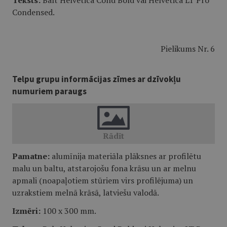
Teksts:
Balt Helvetica Cond Bold vai Helvetica LT Pro
Condensed.
Pielikums Nr. 6
Telpu grupu informācijas zīmes ar dzīvokļu
numuriem paraugs
Pamatne:
alumīnija materiāla plāksnes ar profilētu
malu un baltu, atstarojošu fona krāsu un ar melnu
apmali (noapaļotiem stūriem virs profilējuma) un
uzrakstiem melnā krāsā, latviešu valodā.
Izmēri:
100 x 300 mm.