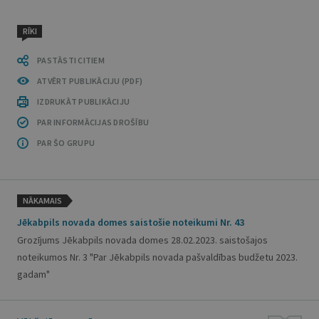
RĪKI
PASTĀSTI CITIEM
ATVĒRT PUBLIKĀCIJU (PDF)
IZDRUKĀT PUBLIKĀCIJU
PAR INFORMĀCIJAS DROŠĪBU
PAR ŠO GRUPU
NĀKAMAIS
Jēkabpils novada domes saistošie noteikumi Nr. 43
Grozījums Jēkabpils novada domes 28.02.2023. saistošajos
noteikumos Nr. 3 "Par Jēkabpils novada pašvaldības budžetu 2023.
gadam"