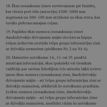
18. Ēkas nosaukuma zīmes novietojamas pie fasādes,
kas vērsta pret ielu (autoceļu) 2500–3000 mm
augstumā un 300–500 mm attālumā no ēkas stūra, kas
tuvāks piebraucamajam ceļam.
19. Papildus ēkas numura (nosaukuma) zīmei
daudzdzīvokļu dzīvojamās mājās virs katras kāpņu
telpas ārdurvīm uzstāda telpu grupu informācijas zīmi
ar dzīvokļa numuriem (pielikums Nr. 2 un Nr. 6).
20. Mainoties noteikumu 14., 15. vai 19. punktā
minētajai informācijai, ēkas īpašnieks vai tiesiskais
valdītājs par saviem līdzekļiem trīs mēnešu laikā izvieto
jaunu ēkas numura (nosaukuma) zīmi, daudzdzīvokļu
dzīvojamās mājās – arī telpu grupu informācijas zīmi ar
dzīvokļu numuriem, atbilstoši šo noteikumu prasībām.
Ja ēkas numura (nosaukuma) zīme, daudzdzīvokļu
dzīvojamās mājās – arī telpu grupu informācijas zīme
ar dzīvokļu numuriem, neatbilst citām šo noteikumu