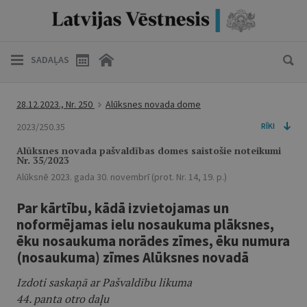
SADAĻAS
28.12.2023., Nr. 250
Alūksnes novada dome
2023/250.35
RĪKI
Alūksnes novada pašvaldības domes saistošie noteikumi
Nr. 35/2023
Alūksnē 2023. gada 30. novembrī (prot. Nr. 14, 19. p.)
Par kārtību, kādā izvietojamas un
noformējamas ielu nosaukuma plāksnes,
ēku nosaukuma norādes zīmes, ēku numura
(nosaukuma) zīmes Alūksnes novadā
Izdoti saskaņā ar Pašvaldību likuma
44. panta otro daļu