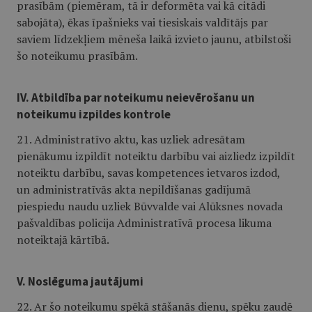
prasībām (piemēram, tā ir deformēta vai kā citādi
sabojāta), ēkas īpašnieks vai tiesiskais valdītājs par
saviem līdzekļiem mēneša laikā izvieto jaunu, atbilstoši
šo noteikumu prasībām.
IV. Atbildība par noteikumu neievērošanu un
noteikumu izpildes kontrole
21. Administratīvo aktu, kas uzliek adresātam
pienākumu izpildīt noteiktu darbību vai aizliedz izpildīt
noteiktu darbību, savas kompetences ietvaros izdod,
un administratīvās akta nepildīšanas gadījumā
piespiedu naudu uzliek Būvvalde vai Alūksnes novada
pašvaldības policija Administratīvā procesa likuma
noteiktajā kārtībā.
V. Noslēguma jautājumi
22. Ar šo noteikumu spēkā stāšanās dienu, spēku zaudē