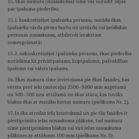
15. Ēkas numura (nosaukuma) zīmē var norādīt ziņas
par īpašuma piederību:
15.1. konkretizējot īpašnieka personu, norāda ēkas
īpašnieka vārda pirmo burtu un uzvārdu vai juridiskas
personas nosaukumu, atbilstoši ierakstam
zemesgrāmatā;
15.2. nekonkretizējot īpašnieka personu, ēkas piederība
norādāma kā privātīpašums, kopīpašums, pašvaldības
īpašums vai valsts īpašums.
16. Ēkas numura zīme izvietojama pie ēkas fasādes, kas
vērsta pret ielu (autoceļu) 2500–3000 mm augstumā
un 300–500 mm attālumā no ēkas stūra, kas tuvāks
blakus ēkai ar mazāku kārtas numuru (pielikums Nr. 2).
17. Ja ēka atrodas ielu krustojumā un pie tās fasādes ir
piestiprināta ielas nosaukuma plāksne, tad numuru
zīme piestiprināma blakus vai virs ielas nosaukuma
plāksnes ar attālumu 100 mm (pielikums Nr. 2).