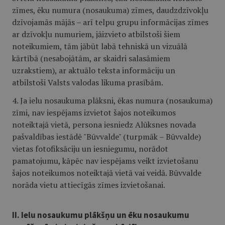
zīmes, ēku numura (nosaukuma) zīmes, daudzdzīvokļu
dzīvojamās mājās – arī telpu grupu informācijas zīmes
ar dzīvokļu numuriem, jāizvieto atbilstoši šiem
noteikumiem, tām jābūt labā tehniskā un vizuālā
kārtībā (nesabojātām, ar skaidri salasāmiem
uzrakstiem), ar aktuālo teksta informāciju un
atbilstoši Valsts valodas likuma prasībām.
4. Ja ielu nosaukuma plāksni, ēkas numura (nosaukuma)
zīmi, nav iespējams izvietot šajos noteikumos
noteiktajā vietā, persona iesniedz Alūksnes novada
pašvaldības iestādē "Būvvalde" (turpmāk – Būvvalde)
vietas fotofiksāciju un iesniegumu, norādot
pamatojumu, kāpēc nav iespējams veikt izvietošanu
šajos noteikumos noteiktajā vietā vai veidā. Būvvalde
norāda vietu attiecīgās zīmes izvietošanai.
II. Ielu nosaukumu plākšņu un ēku nosaukumu