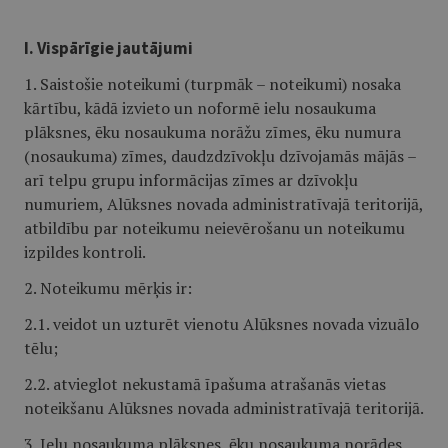
I. Vispārīgie jautājumi
1. Saistošie noteikumi (turpmāk – noteikumi) nosaka
kārtību, kādā izvieto un noformē ielu nosaukuma
plāksnes, ēku nosaukuma norāžu zīmes, ēku numura
(nosaukuma) zīmes, daudzdzīvokļu dzīvojamās mājās –
arī telpu grupu informācijas zīmes ar dzīvokļu
numuriem, Alūksnes novada administratīvajā teritorijā,
atbildību par noteikumu neievērošanu un noteikumu
izpildes kontroli.
2. Noteikumu mērķis ir:
2.1. veidot un uzturēt vienotu Alūksnes novada vizuālo
tēlu;
2.2. atvieglot nekustamā īpašuma atrašanās vietas
noteikšanu Alūksnes novada administratīvajā teritorijā.
3. Ielu nosaukuma plāksnes, ēku nosaukuma norādes