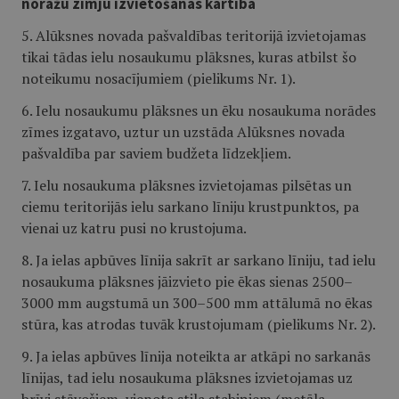
norāžu zīmju izvietošanas kārtība
5. Alūksnes novada pašvaldības teritorijā izvietojamas
tikai tādas ielu nosaukumu plāksnes, kuras atbilst šo
noteikumu nosacījumiem (pielikums Nr. 1).
6. Ielu nosaukumu plāksnes un ēku nosaukuma norādes
zīmes izgatavo, uztur un uzstāda Alūksnes novada
pašvaldība par saviem budžeta līdzekļiem.
7. Ielu nosaukuma plāksnes izvietojamas pilsētas un
ciemu teritorijās ielu sarkano līniju krustpunktos, pa
vienai uz katru pusi no krustojuma.
8. Ja ielas apbūves līnija sakrīt ar sarkano līniju, tad ielu
nosaukuma plāksnes jāizvieto pie ēkas sienas 2500–
3000 mm augstumā un 300–500 mm attālumā no ēkas
stūra, kas atrodas tuvāk krustojumam (pielikums Nr. 2).
9. Ja ielas apbūves līnija noteikta ar atkāpi no sarkanās
līnijas, tad ielu nosaukuma plāksnes izvietojamas uz