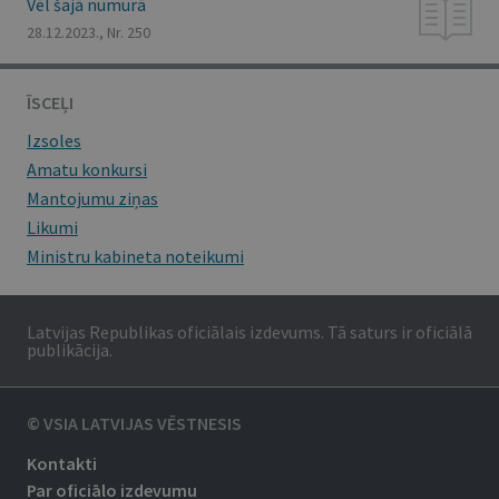
Vēl šajā numurā
28.12.2023., Nr. 250
ĪSCEĻI
Izsoles
Amatu konkursi
Mantojumu ziņas
Likumi
Ministru kabineta noteikumi
Latvijas Republikas oficiālais izdevums. Tā saturs ir oficiālā
publikācija.
© VSIA LATVIJAS VĒSTNESIS
Kontakti
Par oficiālo izdevumu