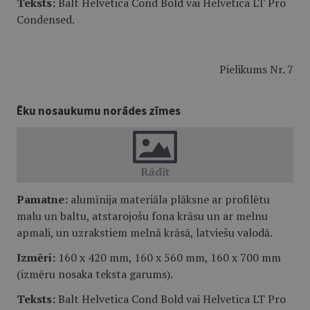
Teksts:
Balt Helvetica Cond Bold vai Helvetica LT Pro
Condensed.
Pielikums Nr. 7
Ēku nosaukumu norādes zīmes
Pamatne:
alumīnija materiāla plāksne ar profilētu
malu un baltu, atstarojošu fona krāsu un ar melnu
apmali, un uzrakstiem melnā krāsā, latviešu valodā.
Izmēri:
160 x 420 mm, 160 x 560 mm, 160 x 700 mm
(izmēru nosaka teksta garums).
Teksts:
Balt Helvetica Cond Bold vai Helvetica LT Pro