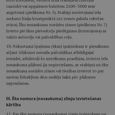
brīvi stāvošiem, vienota stila stabiņiem (metāla
caurule) vai apgaismes balstiem 2500–3000 mm
augstumā (pielikums Nr. 3). Stabiņi novietojami ielu
sarkano līniju krustpunktā (uz zemes gabala robežas
stūra). Ēku nosaukumu norādes zīmes (pielikums Nr. 7)
izvieto pie ēkas pievadceļa pieslēguma (krustojuma) ar
valsts autoceļu vai pašvaldības ceļu.
10. Nekustamā īpašuma (ēkas) īpašniekam ir pienākums
atļaut Alūksnes novada pašvaldības atbildīgajai
iestādei, atbilstoši šo noteikumu prasībām, izvietot ielu
nosaukuma plāksni (ja nepieciešams, ar stabiņu) un ēku
nosaukuma norādes zīmes vai tiesības izvietot to par
saviem līdzekļiem divu nedēļu laikā pēc plāksnes
saņemšanas.
III. Ēku numura (nosaukuma) zīmju izvietošanas
kārtība
11. Par ēku numura (nosaukuma) zīmju izvietošanu un