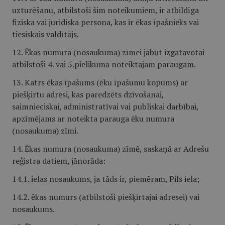
uzturēšanu, atbilstoši šim noteikumiem, ir atbildīga
fiziska vai juridiska persona, kas ir ēkas īpašnieks vai
tiesiskais valdītājs.
12. Ēkas numura (nosaukuma) zīmei jābūt izgatavotai
atbilstoši 4. vai 5.pielikumā noteiktajam paraugam.
13. Katrs ēkas īpašums (ēku īpašumu kopums) ar
piešķirtu adresi, kas paredzēts dzīvošanai,
saimnieciskai, administratīvai vai publiskai darbībai,
apzīmējams ar noteikta parauga ēku numura
(nosaukuma) zīmi.
14. Ēkas numura (nosaukuma) zīmē, saskaņā ar Adrešu
reģistra datiem, jānorāda:
14.1. ielas nosaukums, ja tāds ir, piemēram, Pils iela;
14.2. ēkas numurs (atbilstoši piešķirtajai adresei) vai
nosaukums.