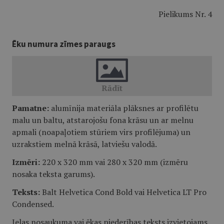
Pielikums Nr. 4
Ēku numura zīmes paraugs
Pamatne:
alumīnija materiāla plāksnes ar profilētu
malu un baltu, atstarojošu fona krāsu un ar melnu
apmali (noapaļotiem stūriem virs profilējuma) un
uzrakstiem melnā krāsā, latviešu valodā.
Izmēri:
220 x 320 mm vai 280 x 320 mm (izmēru
nosaka teksta garums).
Teksts:
Balt Helvetica Cond Bold vai Helvetica LT Pro
Condensed.
Ielas nosaukuma vai ēkas piederības teksts izvietojams