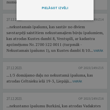
numurs 5431 002 0159...
VAIRĀK
PIELĀGOT IZVĒLI
27.12.2023.
OP 2023/249.IZ14
...nekustamais īpašums, kas sastāv no diviem
savstarpēji saistītiem nekustamajiem būvju īpašumiem,
kas atrodas Kustes dambī 8, Ventspilī, ar kadastra
apzīmējumu Nr. 2700 522 0011 (turpmāk -
Nekustamais īpašums 1), un Kustes dambī 8/10...
VAIRĀK
27.12.2023.
OP 2023/249.IZ15
...1/3 domājamo daļu no nekustamā īpašuma, kas
atrodas Celtnieku ielā 19-3, Liepājā...
VAIRĀK
27.12.2023.
OP 2023/249.IZ16
...nekustamo īpašumu Burkāni, kas atrodas Vadakstes