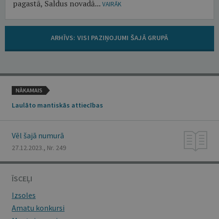
pagastā, Saldus novadā...
VAIRĀK
ARHĪVS: VISI PAZIŅOJUMI ŠAJĀ GRUPĀ
NĀKAMAIS
Laulāto mantiskās attiecības
Vēl šajā numurā
27.12.2023., Nr. 249
ĪSCEĻI
Izsoles
Amatu konkursi