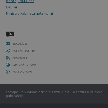
Mantojumu ziņas
Likumi
Ministru kabineta noteikumi
RĪKI
SEKO LĪDZI
PASTĀSTI CITIEM
ABONĒ RSS
IZDRUKĀT GRUPU
PAR ŠO GRUPU
Latvijas Republikas oficiālais izdevums. Tā saturs ir oficiālā
publikācija.