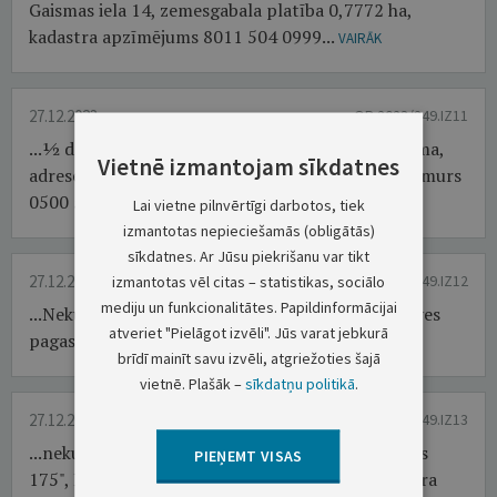
Gaismas iela 14, zemesgabala platība 0,7772 ha,
kadastra apzīmējums 8011 504 0999...
VAIRĀK
27.12.2023.
OP 2023/249.IZ11
...½ domājamai daļai piederošā nekustamā īpašuma,
Vietnē izmantojam sīkdatnes
adrese: Naujenes iela 38, Daugavpils, kadastra numurs
0500 522 0024...
Lai vietne pilnvērtīgi darbotos, tiek
VAIRĀK
izmantotas nepieciešamās (obligātās)
sīkdatnes. Ar Jūsu piekrišanu var tikt
27.12.2023.
izmantotas vēl citas – statistikas, sociālo
OP 2023/249.IZ12
mediju un funkcionalitātes. Papildinformācijai
...Nekustamā īpašuma adrese: "Leči 22", Leči, Vārves
atveriet "Pielāgot izvēli". Jūs varat jebkurā
pagasts, Ventspils novads...
VAIRĀK
brīdī mainīt savu izvēli, atgriežoties šajā
vietnē. Plašāk –
sīkdatņu politikā
.
27.12.2023.
OP 2023/249.IZ13
...nekustamajam īpašumam, kas atrodas "1. masīvs
PIEŅEMT VISAS
175", Kalnciema pagasts, Jelgavas novads, kadastra