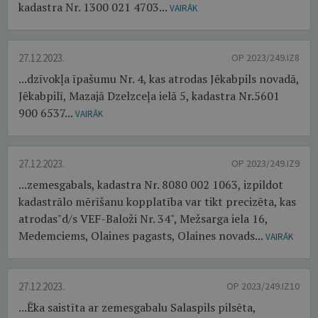
kadastra Nr. 1300 021 4703...
VAIRĀK
27.12.2023.
OP 2023/249.IZ8
...dzīvokļa īpašumu Nr. 4, kas atrodas Jēkabpils novadā,
Jēkabpilī, Mazajā Dzelzceļa ielā 5, kadastra Nr.5601
900 6537...
VAIRĀK
27.12.2023.
OP 2023/249.IZ9
...zemesgabals, kadastra Nr. 8080 002 1063, izpildot
kadastrālo mērīšanu kopplatība var tikt precizēta, kas
atrodas"d/s VEF-Baloži Nr. 34", Mežsarga iela 16,
Medemciems, Olaines pagasts, Olaines novads...
VAIRĀK
27.12.2023.
OP 2023/249.IZ10
...Ēka saistīta ar zemesgabalu Salaspils pilsēta,