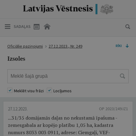
SADAĻAS
Oficiālie paziņojumi
27.12.2023., Nr. 249
RĪKI
Izsoles
Meklēt visu frāzi
Locījumos
27.12.2023.
OP 2023/249.IZ1
...31/35 domājamās daļas no nekustamā īpašuma -
zemesgabala ar kopējo platību 1,05 ha, kadastra
numurs 8033 003 0911, adrese: Ciemgaļi, VEF-