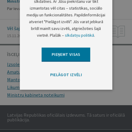
Ministru prezidenta rīkojums Nr. 2023/1.2.1.-292
sīkdatnes. Ar Jūsu piekrišanu var tikt
izmantotas vēl citas – statistikas, sociālo
Par Ievas Zībergas komandējumu
mediju un funkcionalitātes. Papildinformācijai
atveriet "Pielāgot izvēli". Jūs varat jebkurā
Vēl šajā numurā
brīdī mainīt savu izvēli, atgriežoties šajā
vietnē. Plašāk –
sīkdatņu politikā
.
15.11.2023., Nr. 222
ĪSCEĻI
PIEŅEMT VISAS
Izsoles
Amatu konkursi
PIELĀGOT IZVĒLI
Mantojumu ziņas
Likumi
Ministru kabineta noteikumi
Latvijas Republikas oficiālais izdevums. Tā saturs ir oficiālā
publikācija.