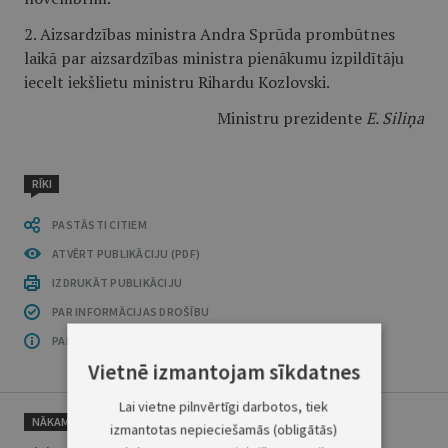
2. Aizsardzības ministra Andra Sprūda prombūtnes
laikā par aizsardzības ministra pienākumu izpildītāju
iecelt iekšlietu ministru Rihardu Kozlovski.
Ministru prezidente
E. Siliņa
RĪKI
PASTĀSTI CITIEM
ATVĒRT PUBLIKĀCIJU (PDF)
IZDRUKĀT PUBLIKĀCIJU
PAR INFORMĀCIJAS DROŠĪBU
PAR ŠO GRUPU
Vietnē izmantojam sīkdatnes
Lai vietne pilnvērtīgi darbotos, tiek
NĀKAMAIS
izmantotas nepieciešamās (obligātās)