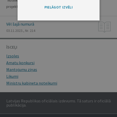
"Noteikumi par aizdevumiem ar kapitāla atlaidi investīciju
projektiem komersantiem konkurētspējas veicināšanai"
PIELĀGOT IZVĒLI
Vēl šajā numurā
03.11.2023., Nr. 214
ĪSCEĻI
Izsoles
Amatu konkursi
Mantojumu ziņas
Likumi
Ministru kabineta noteikumi
Latvijas Republikas oficiālais izdevums. Tā saturs ir oficiālā
publikācija.