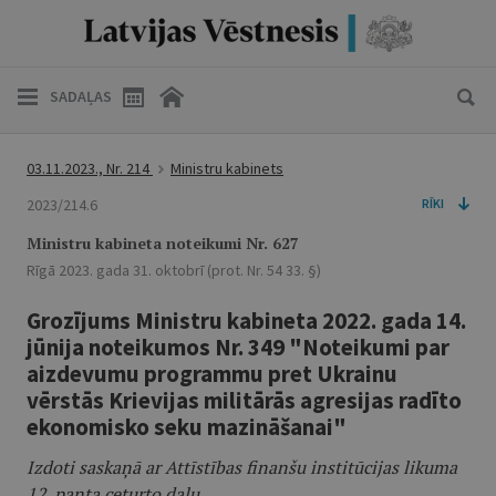
SADAĻAS
03.11.2023., Nr. 214
Ministru kabinets
2023/214.6
RĪKI
Ministru kabineta noteikumi Nr. 627
Rīgā 2023. gada 31. oktobrī (prot. Nr. 54 33. §)
Grozījums Ministru kabineta 2022. gada 14.
jūnija noteikumos Nr. 349 "Noteikumi par
aizdevumu programmu pret Ukrainu
vērstās Krievijas militārās agresijas radīto
ekonomisko seku mazināšanai"
Izdoti saskaņā ar Attīstības finanšu institūcijas likuma
12. panta ceturto daļu