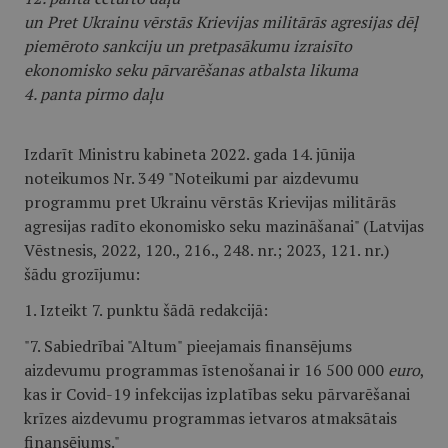
un Pret Ukrainu vērstās Krievijas militārās agresijas dēļ
piemēroto sankciju un pretpasākumu izraisīto
ekonomisko seku pārvarēšanas atbalsta likuma
4. panta pirmo daļu
Izdarīt Ministru kabineta 2022. gada 14. jūnija
noteikumos Nr. 349 "Noteikumi par aizdevumu
programmu pret Ukrainu vērstās Krievijas militārās
agresijas radīto ekonomisko seku mazināšanai" (Latvijas
Vēstnesis, 2022, 120., 216., 248. nr.; 2023, 121. nr.)
šādu grozījumu:
1. Izteikt 7. punktu šādā redakcijā:
"7. Sabiedrībai "Altum" pieejamais finansējums
aizdevumu programmas īstenošanai ir 16 500 000
euro
,
kas ir Covid-19 infekcijas izplatības seku pārvarēšanai
krīzes aizdevumu programmas ietvaros atmaksātais
finansējums."