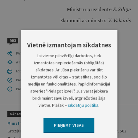
Ministru prezidente
E. Siliņa
Ekonomikas ministrs
V. Valainis
RĪKI
Vietnē izmantojam sīkdatnes
PASTĀSTI CITIEM
Lai vietne pilnvērtīgi darbotos, tiek
ATVĒRT PUBLIKĀCIJU (PDF)
izmantotas nepieciešamās (obligātās)
sīkdatnes. Ar Jūsu piekrišanu var tikt
IZDRUKĀT PUBLIKĀCIJU
izmantotas vēl citas – statistikas, sociālo
PAR INFORMĀCIJAS DROŠĪBU
mediju un funkcionalitātes. Papildinformācijai
PAR ŠO GRUPU
atveriet "Pielāgot izvēli". Jūs varat jebkurā
brīdī mainīt savu izvēli, atgriežoties šajā
vietnē. Plašāk –
sīkdatņu politikā
.
NĀKAMAIS
Ministru kabineta noteikumi Nr. 628
PIEŅEMT VISAS
Grozījumi Ministru kabineta 2021. gada 6. jūlija noteikumos Nr. 503